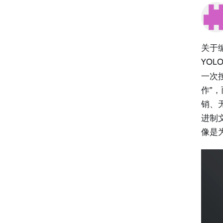
关于编
YOL
一次
作”
销、无
进制
像是