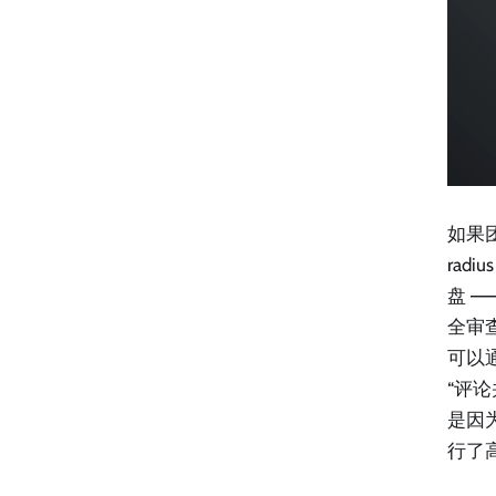
如果
rad
盘 —
全审查、
可以通
“评论
是因
行了