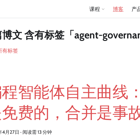
课程
博客
产
篇博文 含有标签「agent-governa
所有标签
编程智能体自主曲线
是免费的，合并是事
年4月27日
·
阅读需 13 分钟