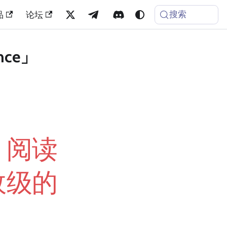
搜索
品
论坛
nce」
：阅读
故级的