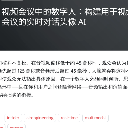
门槛并不宽松。在音视频偏移低于约 45 毫秒时，观众会认
领先超过 125 毫秒或音频滞后超过 45 毫秒，大脑就会将这
即使观众无法指出具体原因。在一个数字人必须同时倾听、
循环中——且在你和用户之间还隔着网络——音频输出和渲染
容纳拙劣的衔接。
：
insider
ai-engineering
real-time
multimodal