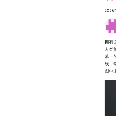
2026
拥有
人类
幕上
线，
图中