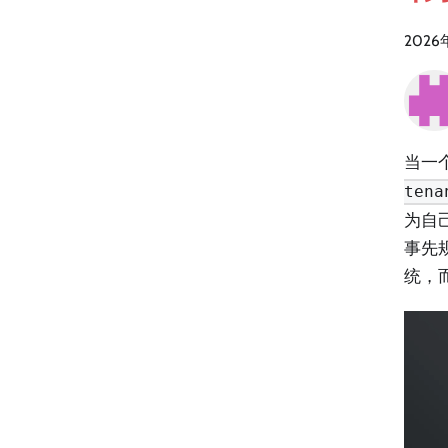
2026
当一个
tena
为自
事先
统，而