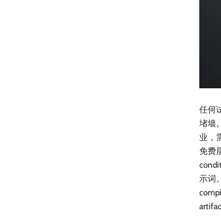
任何
堵墙。
业，
免费
con
示词
com
art