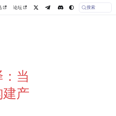
搜索
品
论坛
」
译：当
构建产