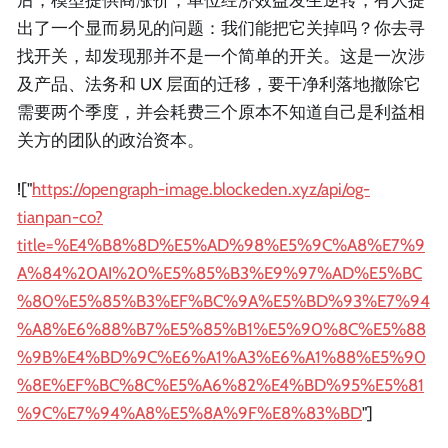
出了一个显而易见的问题：我们能把它关掉吗？你去寻
找开关，却发现那并不是一个简单的开关。这是一次涉
及产品、法务和 UX 层面的迁移，要干净利落地撤除它
需要两个季度，并会耗费三个原本不知道自己是利益相
关方的团队的政治资本。
!["
https://opengraph-image.blockeden.xyz/api/og-
tianpan-co?
title=%E4%B8%8D%E5%AD%98%E5%9C%A8%E7%9
A%84%20AI%20%E5%85%B3%E9%97%AD%E5%BC
%80%E5%85%B3%EF%BC%9A%E5%BD%93%E7%94
%A8%E6%88%B7%E5%85%B1%E5%90%8C%E5%88
%9B%E4%BD%9C%E6%A1%A3%E6%A1%88%E5%90
%8E%EF%BC%8C%E5%A6%82%E4%BD%95%E5%81
%9C%E7%94%A8%E5%8A%9F%E8%83%BD
"]