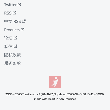
Twitter
RSS
中文 RSS
Products
论坛
私信
隐私政策
服务条款
2008 - 2025 TianPan.co v3 (78a4b27 / Updated 2025-07-01 18:10:42 -0700).
Made with heart in San Francisco