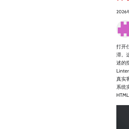
2026
打开
滞。这
述的
Lin
真实
系统
HTM