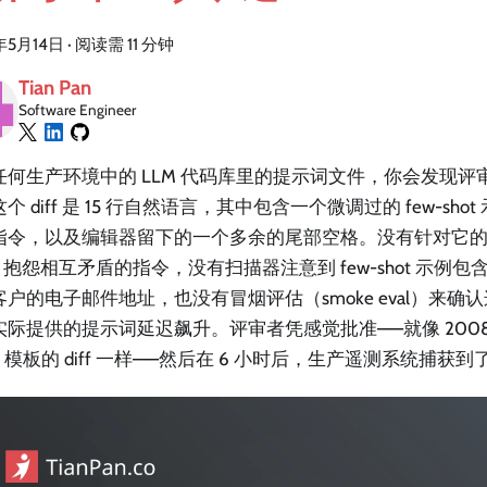
年5月14日
·
阅读需 11 分钟
Tian Pan
Software Engineer
任何生产环境中的 LLM 代码库里的提示词文件，你会发现评
个 diff 是 15 行自然语言，其中包含一个微调过的 few-sh
指令，以及编辑器留下的一个多余的尾部空格。没有针对它
ter 抱怨相互矛盾的指令，没有扫描器注意到 few-shot 示
客户的电子邮件地址，也没有冒烟评估（smoke eval）来确
实际提供的提示词延迟飙升。评审者凭感觉批准——就像 200
L 模板的 diff 一样——然后在 6 小时后，生产遥测系统捕获