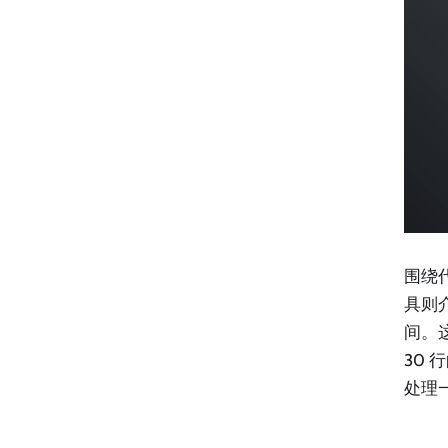
围绕代
具则介
间。
30
处理一