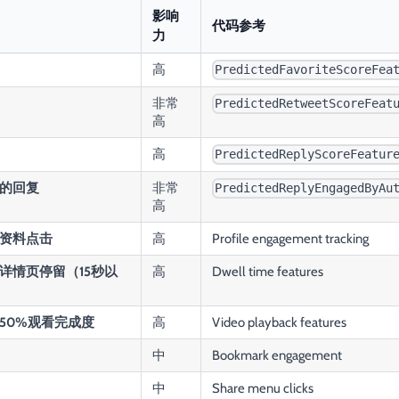
影响
代码参考
力
高
PredictedFavoriteScoreFea
非常
PredictedRetweetScoreFeat
高
高
PredictedReplyScoreFeatur
的回复
非常
PredictedReplyEngagedByAu
高
资料点击
高
Profile engagement tracking
详情页停留（15秒以
高
Dwell time features
50%观看完成度
高
Video playback features
中
Bookmark engagement
中
Share menu clicks