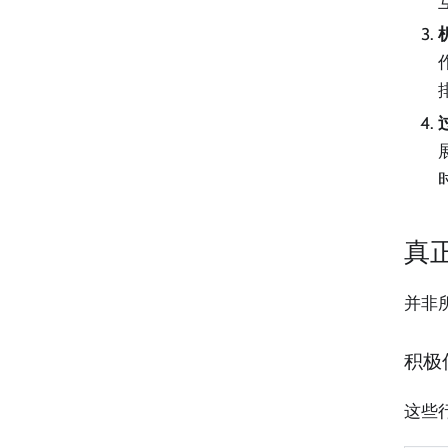
真
并非
积极
这些