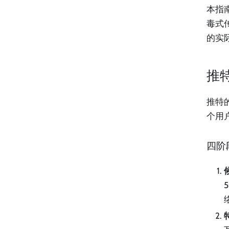
本指
毒式
的实
推
推特
个用
四阶