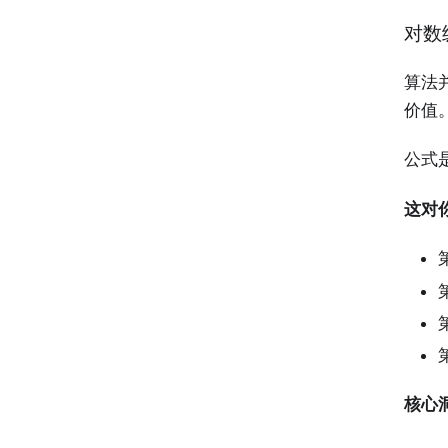
对数
算法
价值
公式
这对
核心