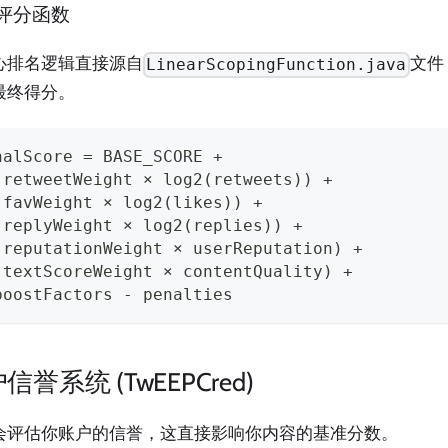
评分函数
心排名逻辑直接源自
文件
LinearScopingFunction.java
最终得分。
nalScore = BASE_SCORE +
(retweetWeight × log2(retweets)) +
(favWeight × log2(likes)) +
(replyWeight × log2(replies)) +
(reputationWeight × userReputation) +
(textScoreWeight × contentQuality) +
boostFactors - penalties
信誉系统 (TwEEPCred)
会评估你账户的信誉，这直接影响你内容的基准分数。