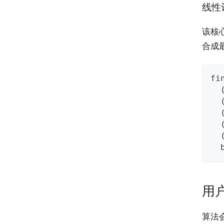
线性
该核
合成
fi
  
  
  
  
  
  
用户
算法