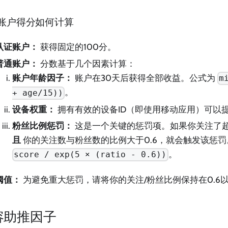
账户得分如何计算
认证账户：
获得固定的100分。
普通账户：
分数基于几个因素计算：
账户年龄因子：
账户在30天后获得全部收益。公式为
m
。
+ age/15))
设备权重：
拥有有效的设备ID（即使用移动应用）可以提
粉丝比例惩罚：
这是一个关键的惩罚项。如果你关注了超
且
你的关注数与粉丝数的比例大于0.6，就会触发该惩
。
score / exp(5 × (ratio - 0.6))
阈值：
为避免重大惩罚，请将你的关注/粉丝比例保持在0.6
容助推因子