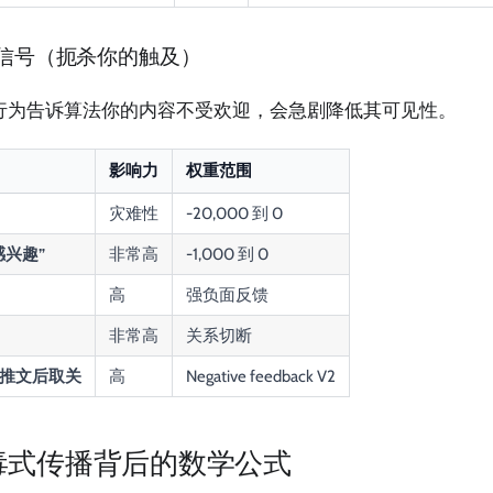
信号（扼杀你的触及）
行为告诉算法你的内容不受欢迎，会急剧降低其可见性。
影响力
权重范围
灾难性
-20,000 到 0
感兴趣”
非常高
-1,000 到 0
高
强负面反馈
非常高
关系切断
推文后取关
高
Negative feedback V2
毒式传播背后的数学公式