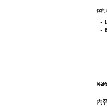
你的
关键
内