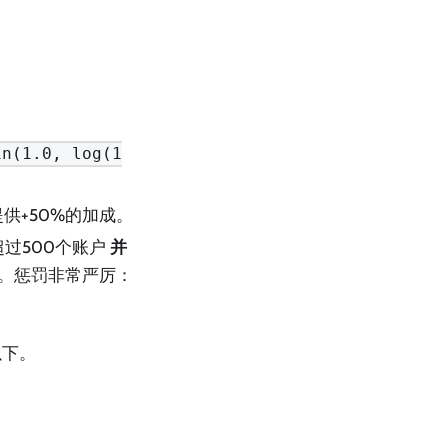
in(1.0, log(1
供+50%的加成。
过500个账户
并
罚。惩罚非常严厉：
以下。