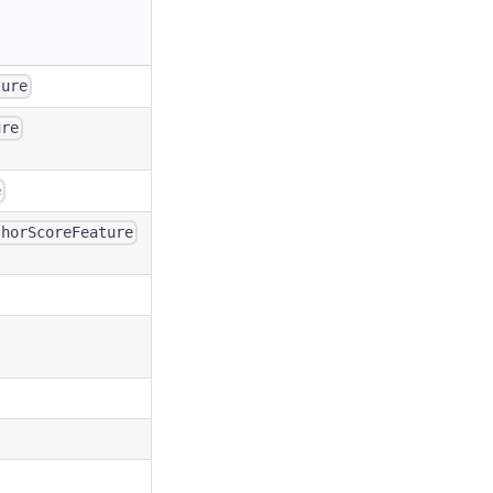
ture
ure
e
thorScoreFeature