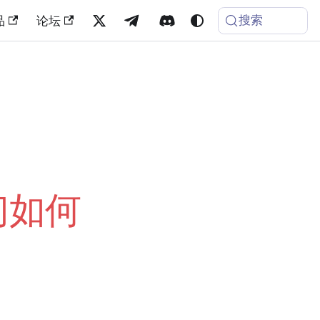
搜索
品
论坛
」
们如何