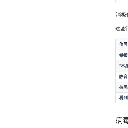
消极
这些
信号
举报
“不
静音
拉黑
看到
病