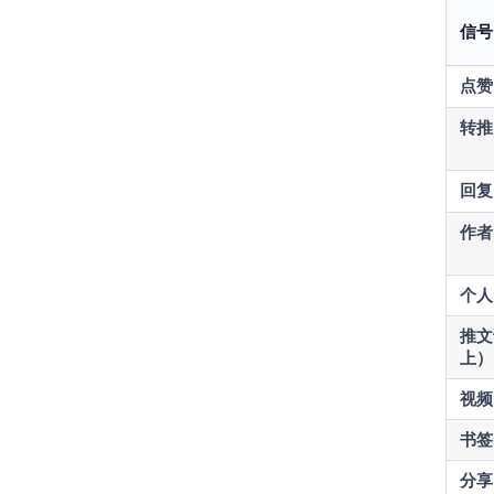
信号
点赞
转推
回复
作者
个人
推文
上）
视频
书签
分享