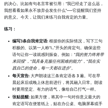
的决心。比如有句名言常被引用：“我已经走了这么远，
我想看看如果永不放弃会发生什么”——它提醒我们坚持
的意义。今天，让我们来练习自我肯定的力量。
练习：
编写3条自我肯定语:
根据你的实际情况，写下三句
积极的、以第一人称“I…”开头的肯定句。确保这些
语句让你一读就感到振奋。例如：
“我的努力终将带
来回报”
，
“我具备克服任何困难的能力”
，
“我在实
践自己的使命，每一天都在进步”
。
每天宣告:
大声朗读这三条肯定语各
3
遍。可在早
晨起床后或晚上休息前进行，将其融入日常。朗读
时要用坚定、有力的语气，像给自己打气一样。
张贴提醒:
如果方便，将其中一句对你意义最大的
肯定语写在便签纸上，贴在办公桌、电脑屏幕或手