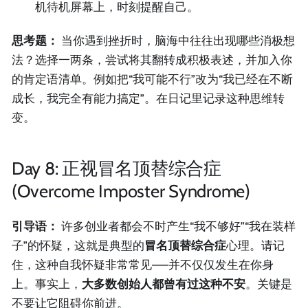
机待机屏幕上，时刻提醒自己。
思考题：
当你遇到挫折时，脑海中往往出现哪些消极想
法？选择一两条，尝试将其翻转成积极表述，并加入你
的肯定语清单。例如把“我可能不行”改为“我已经在不断
成长，我完全有能力搞定”。在日记里记录这种思维转
变。
Day 8: 正视冒名顶替综合症
(Overcome Imposter Syndrome)
引导语：
许多创业者都会不时产生“我不够好”“我在装样
子”的怀疑，这就是典型的
冒名顶替综合症
心理。请记
住，这种自我怀疑非常常见——并不仅仅发生在你身
上。事实上，
大多数创始人都曾有过这种不安
。关键是
不要让它阻碍你前进。