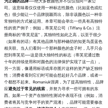
为正确的品牌
——绝大多数颜色并不仅仅指向一家公
司。这意味着仅仅使用一种标志性颜色（比如蓝色或红
色）很少能让一个品牌脱颖而出，除非该颜色以一种非
常独特的方式被运用。本章可能会举出一些具有高独特
性的资产例子：例如，蒂芙尼公司（Tiffany & Co.）注
册商标的“蒂芙尼蓝”，其独特性如此之高，以至于很少
（如果有的话）有其他品牌与那种确切的知更鸟蛋蓝色
相关联。当人们看到一个那种颜色的盒子时，几乎只会
想到蒂芙尼——这是强大独特性的标志（蒂芙尼通过数
十年的持续使用和对颜色的法律保护实现了这一点）。
另一方面，像通用标语或库存图片这样的资产缺乏独特
性；消费者看到它们时可能会想起好几个品牌，或者一
个都想不起来。Romaniuk强调，为了提高独特性，品牌
应
避免过于常见的线索
，并努力寻求一些可拥有的东
西。如果一个资产在独特性测试中表现不佳（例如，消
费者将其与竞争对手的资产混淆），品牌可能需要修改