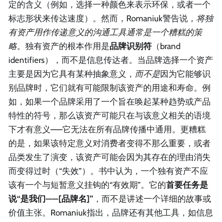
定的含义（例如，选择一种颜色来表示环保，或者一个
标志形状来传达速度）。然而，Romaniuk警告说，
将独
有资产用作传递意义的沟通工具通常是一个糟糕的策
略
。独有资产的根本作用是
品牌识别符
（brand
identifiers），而不是信息传达者。当品牌选择一个资产
主要是因为它具有某种抽象意义，
而不是
因为它能够识
别品牌时，它们就有可能限制该资产的用途和寿命。例
如，如果一个品牌采用了一个旨在唤起某种趋势或产品
特性的符号，那么该资产可能只在与该意义相关的语境
下才有意义——它无法在所有品牌传播中通用。更糟糕
的是，如果该特定意义对消费者变得不那么重要，或者
品类发生了演变，该资产可能会因为其存在的理由消失
而变得过时（“失效”）。书中认为，一个独有资产不应
该有一个与短暂意义挂钩的“有效期”。它的
首要任务是
说“
是我们——[品牌名]
”
，而不是讲述一个详细的故事或
价值主张。Romaniuk指出，品牌还有其他工具，如信息