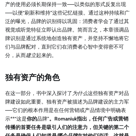
产的使用必须长期保持一致——以类似的形式反复出现
——以便“刷新和维持”这些记忆链接。通过这种持续和广
泛的曝光，品牌的识别得以巩固：消费者学会了通过其
视觉或听觉特征立即认出品牌。简而言之，本章强调品
牌识别是通过系统地创造独有资产，并坚持不懈地将它
们与品牌配对，直到它们在消费者心智中变得密不可
分，从而
建立
起来的。
独有资产的角色
在这一部分，书中深入探讨了
为什么
这些独有资产对品
牌建设如此重要。独有资产被描述为品牌建设的主力军
——它们的根本作用是在任何营销或产品情境中明确表
示**“这是
你的
品牌”
。Romaniuk指出，任何广告或营销
传播的首要任务是吸引人们的注意力，但关键的第二个
任务是确保人们知道是
哪个品牌
在对他们说话。这就是