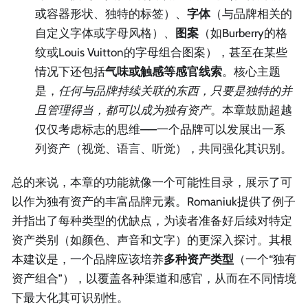
或容器形状、独特的标签）、
字体
（与品牌相关的
自定义字体或字母风格）、
图案
（如Burberry的格
纹或Louis Vuitton的字母组合图案），甚至在某些
情况下还包括
气味或触感等感官线索
。核心主题
是，
任何与品牌持续关联的东西，只要是独特的并
且管理得当，都可以成为独有资产
。本章鼓励超越
仅仅考虑标志的思维——一个品牌可以发展出一系
列资产（视觉、语言、听觉），共同强化其识别。
总的来说，本章的功能就像一个可能性目录，展示了可
以作为独有资产的丰富品牌元素。Romaniuk提供了例子
并指出了每种类型的优缺点，为读者准备好后续对特定
资产类别（如颜色、声音和文字）的更深入探讨。其根
本建议是，一个品牌应该培养
多种资产类型
（一个“独有
资产组合”），以覆盖各种渠道和感官，从而在不同情境
下最大化其可识别性。