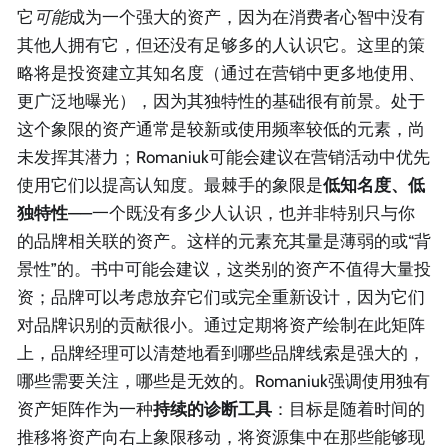
它
可能
成为一个强大的资产，因为在消费者心智中没有
其他人拥有它，但还没有足够多的人认识它。这里的策
略将是投资建立其知名度（通过在营销中更多地使用、
更广泛地曝光），因为其独特性的基础很有前景。处于
这个象限的资产通常是较新或使用频率较低的元素，尚
未发挥其潜力；Romaniuk可能会建议在营销活动中优先
使用它们以提高认知度。最棘手的象限是
低知名度、低
独特性
——一个既没有多少人认识，也并非特别只与你
的品牌相关联的资产。这样的元素充其量是薄弱的或“背
景性”的。书中可能会建议，这类别的资产不值得大量投
资；品牌可以考虑放弃它们或完全重新设计，因为它们
对品牌识别的贡献很小。通过定期将资产绘制在此矩阵
上，品牌经理可以清楚地看到哪些品牌线索是强大的，
哪些需要关注，哪些是无效的。Romaniuk强调使用独有
资产矩阵作为一种
持续的诊断工具
：目标是随着时间的
推移将资产向右上象限移动，将资源集中在那些能够现