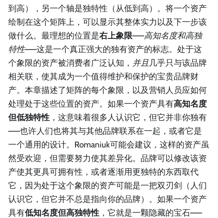
到高），另一个轴是独特性（从低到高）。将一个资产
绘制在这个矩阵上，可以显示其整体实力以及下一步该
做什么。最理想的位置是
右上象限
——
高知名度和高独
特性
——这是一个真正强大的独有资产的标志。处于这
个象限的资产被消费者广泛认知，
并且
几乎只与该品牌
相关联，使其成为一个值得维护和保护的宝贵品牌财
产。本章描述了矩阵的每个象限，以及营销人员应如何
处理处于这些位置的资产。如果一个资产具有
高知名度
但低独特性
，这意味着很多人认识它，但它并非你独有
——也许人们也将其与其他品牌联系在一起，或者它是
一个通用的设计。Romaniuk可能会建议，这样的资产虽
然受欢迎，但需要努力使其差异化。品牌可以修改该资
产使其更具可拥有性，或者逐渐用更独特的东西取代
它，因为处于这个象限的资产可能是一把双刃剑（人们
认识它，但它并不总是指向你的品牌）。如果一个资产
具有
低知名度但高独特性
，它就是一颗隐藏的宝石——