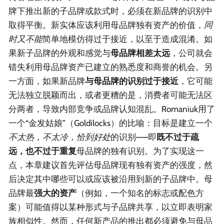
牌下推出新的子品牌或款式时，必须在新品牌的识别中
取得平衡。新实体应该利用母品牌独有资产的价值，
同
时又不能
简单地模仿得过于接近，以至于造成混淆。如
果新子品牌的外观和感觉与
母品牌相差太远
，公司就会
错失利用母品牌资产已建立的熟悉度和商誉的机会。另
一方面，如果新品牌
与母品牌的识别过于接近
，它可能
无法独立脱颖而出，或者更糟的是，消费者可能无法区
分两者，导致内部竞争或品牌认知混乱。Romaniuk用了
一个“金发姑娘”（Goldilocks）的比喻：目标是建立一个
不太热，不太冷，恰到好处
的识别——即
既不过于疏
远，也不过于重复
母品牌的独有识别。为了实现这一
点，本章建议首先评估母品牌现有独有资产的强度，然
后决定其中哪些可以或应该被沿用到新的子品牌中。母
品牌最
强大的资产
（例如，一个知名的标志或配色方
案）可能值得以某种形式与子品牌共享，以立即表明家
族相似性。然而，任何新产品的推出都必须避免与母品