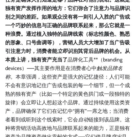
独有资产发挥作用的地方：它们弥合了注意力与品牌识
别之间的差距。如果观众没有将一则引人入胜的广告或
一个巧妙的信息与正确的品牌联系起来，那么它就是一
种浪费。通过植入独特的品牌线索（标志性颜色、熟悉
的形象、口号曲调等），营销人员大大增加了当广告吸
引注意力时，消费者能
立即识别
其背后品牌的机会。从
本质上讲，独有资产充当了
品牌化工具**（branding
devices）——其主要作用是在消费者心中
触发品牌名
称
。本章强调，这些资产是强大的记忆捷径：人们可能
不会有意识地记住广告或包装的每一个细节，但一个成
熟的独有资产（比如一个特定的黄色拱门或一段独特的
旋律）会立即让人想起这个品牌。通过持续使用这类资
产，品牌确保了它们在记忆中“拥有”一席之地；当消费
者看到或听到这个线索时，它会
自动
链接到该品牌。这
种将营销活动高效地与品牌联系起来的能力，正是独有
资产为品牌资产做出贡献的方式——它们使品牌
突出
且