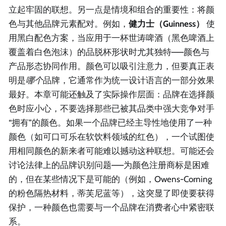
立起牢固的联想。另一点是情境和组合的重要性：将颜
色与其他品牌元素配对。例如，
健力士（Guinness）
使
用黑白配色方案，当应用于一杯世涛啤酒（黑色啤酒上
覆盖着白色泡沫）的品脱杯形状时尤其独特——颜色与
产品形态协同作用。颜色可以吸引注意力，但要真正表
明是
哪个
品牌，它通常作为统一设计语言的一部分效果
最好。本章可能还触及了实际操作层面：品牌在选择颜
色时应小心，不要选择那些已被其品类中强大竞争对手
“拥有”的颜色。如果一个品牌已经主导性地使用了一种
颜色（如可口可乐在软饮料领域的红色），一个试图使
用相同颜色的新来者可能难以撼动这种联想。可能还会
讨论法律上的品牌识别问题——为颜色注册商标是困难
的，但在某些情况下是可能的（例如，Owens-Corning
的粉色隔热材料，蒂芙尼蓝等），这突显了即使要获得
保护，一种颜色也需要与一个品牌在消费者心中紧密联
系。