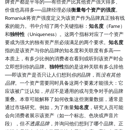
牌资产都是平等的——有些资产比其他资产强大得多、
价值也高得多——品牌经理必须
衡量每个资产的强度
。
Romaniuk将资产强度定义为该资产作为品牌真正独有线
索的能力。书中介绍了两个关键指标：
知名度
（Fame）
和
独特性
（Uniqueness）。这两个指标对应了一个资产
要成为强大的独有资产所必须满足的两个要求。
知名度
指的是该资产与你的品牌的知名度和关联度有多高——
本质上，有多少比例的消费者在看到或听到该资产时会
立即想到你的品牌。
独特性
指的是这种关联有多么排他
——即该资产是否只让人们想到
你的
品牌，而
没有其他
品牌
。一个资产需要同时具备这两个要素才能强大：它
应该被广泛认知，
并且
不是通用的或与竞争对手的品牌
重叠。本章可能解释了如何收集这些测量数据，通常是
通过市场研究。例如，为了衡量
知名度
，研究人员可能
会向消费者展示该资产（如一个标志、色块或声音片
段），但
不透露品牌
，并询问他们想到了哪个品牌。正