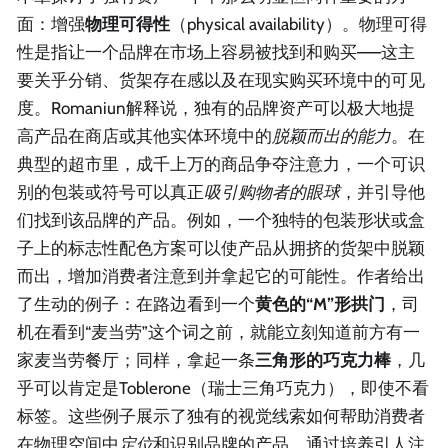
面：增强
物理可得性
（physical availability）。物理可得
性是指让一个品牌在市场上容易被找到和购买——这主
要关乎分销、货架存在感以及在现实购买环境中的可见
度。Romaniun解释说，独有的品牌资产可以极大地提
高产品在商店或其他实体环境中的
脱颖而出的能力
。在
典型的超市里，成千上万的商品争夺注意力，一个可识
别的包装或符号可以真正
吸引购物者的眼球
，并引导他
们找到该品牌的产品。例如，一个独特的包装形状或盒
子上的标志性配色方案可以使产品从拥挤的货架中脱颖
而出，增加消费者注意到并拿起它的可能性。作者给出
了生动的例子：在路边看到一个
黄色的“M”形拱门
，司
机在看到“麦当劳”这个词之前，就能立刻知道前方有一
家麦当劳餐厅；同样，拿起一条
三角形的巧克力棒
，几
乎可以肯定是Toblerone（瑞士三角巧克力），即使不看
标签。这些例子展示了独有的视觉线索如何帮助消费者
在物理空间中
定位
和识别品牌的产品。通过培养引人注