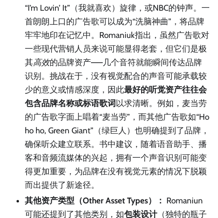
“I’m Lovin’ It”（我就喜欢）旋律，或NBC的钟声。一
首朗朗上口的广告歌可以成为“洗脑神曲”，将品牌
牢牢地印在记忆中。Romaniuk指出，虽然广告歌对
一些现代营销人员来说可能显得老套，但它们是极
其
高效
的品牌资产——几个音符就能瞬间传达品牌
识别。挑战在于，没有视觉配合的声音可能承载较
少的意义或情感深度，因此
最好的听觉资产往往会
包含品牌名称或标语歌词
以求清晰。例如，麦当劳
的广告歌字面上唱着“麦当劳”，而其他广告歌如“Ho
ho ho, Green Giant”（绿巨人）也明确提到了品牌，
确保听众建立联系。书中建议，随着语音助手、播
客和音频流媒体的兴起，拥有一个声音识别可能变
得更加重要，为品牌在没有视觉元素的情况下脱颖
而出提供了新途径。
其他资产类型（Other Asset Types）：
Romaniun
可能还提到了其他类别，如
包装设计
（独特的瓶子