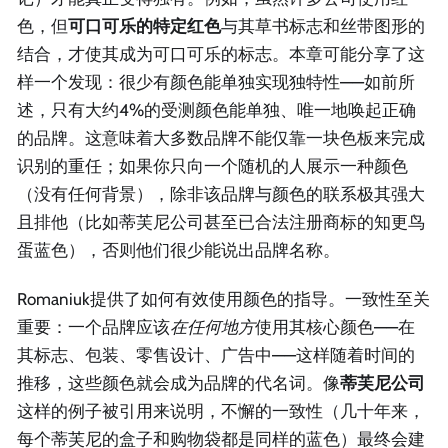
色，但
可口可乐的特定红色
与其草书标志和丝带图形的
结合，才使其成为可口可乐的标志。本章可能分享了这
样一个发现：很少有颜色能单独实现独特性——如前所
述，只有大约4%的受测颜色能单独、唯一地唤起正确
的品牌。这意味着大多数品牌不能仅靠一块色板来完成
识别的重任；如果你只向一个随机的人展示一种颜色
（没有任何背景），除非该品牌与颜色的联系极其强大
且排他（比如蒂芙尼公司甚至已合法注册商标的知更鸟
蛋蓝色），否则他们很少能说出品牌名称。
Romaniuk提供了如何有效使用颜色的指导。一致性至关
重要：一个品牌应该
在任何地方
使用其核心颜色——在
其标志、包装、零售设计、广告中——这样随着时间的
推移，这些颜色就会成为品牌的代名词。像
蒂芙尼公司
这样的例子被引用来说明，不懈的一致性（几十年来，
每个蒂芙尼的盒子和购物袋都是同样的蓝色）最终会建