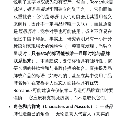
说明了文字
可以
成为独有资产。然而，Romaniuk告
诫说，标语是
最难
牢固建立的资产之一。它们面临
双重挑战：它们是
词语
（人们可能会用其通用含义
来解释，因此不一定与品牌唯一关联），而且通常
是
通用语言
，竞争对手也可能使用，或者不容易在
记忆中留下印象。事实上，研究表明只有一小部分
标语能实现强大的独特性（一项研究发现，当独立
呈现时，
只有6%的标语能被唯一且即时地与品牌
联系起来
）。本章建议，要使标语具有独特性，需
要长期的持续性和与品牌传播的整合。直接提及品
牌或产品的标语（如奇巧的，甚至在其中使用了品
牌名称）在变得令人难忘方面往往具有优势。
Romaniuk可能建议在仅依靠口号进行品牌宣传时要
谨慎——它应该补充视觉线索，而不是取代它们。
角色和吉祥物（Characters and Mascots）：
一些品
牌创造自己的角色——无论是真人代言人（真实的