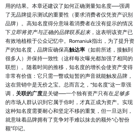
用的结果。本章还建议了如何正确测量知名度——强调
了无品牌提示测试的重要性（要求消费者仅凭资产识别
品牌）。高知名度得分意味着消费者在没有提示的情况
下
立即将资产与正确的品牌联系起来
，这表明该资产已
有效地植根于公众记忆中。Romaniuk指出，为了提升资
产的知名度，品牌应确保高
触达率
（如前所述，接触到
很多人）并保持一致性（这样每次曝光都加强了相同的
联想）。随着时间的推移，知名度的增长会使资产变得
非常有价值：它只需一瞥或短暂的声音就能触发品牌，
这在营销中是无价之宝。总而言之，“知名度”这一章强
调，
关联的广度
是关键——一个独有资产只有在
足够多
的市场人群认识到它属于你时，才真正成为资产。实现
这种知名度需要耐心和坚定不移的重复，但一旦达到，
就意味着品牌拥有了竞争对手难以抹去的额外“心智份
额”印记。