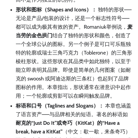
形状和图标（Shapes and Icons）：
独特的形状——
无论是产品/包装的设计，还是一个标志性符号——
都可以成为极其有效的资产。Romaniuk举例说，
麦
当劳的金色拱门
结合了独特的形状和颜色，创造了
一个全球公认的图标。另一个例子是可口可乐瓶独
特的轮廓或瑞士三角巧克力（Toblerone）的三角形
棱柱形状。这些形状在其品类中如此独特，以至于
能立即表明其品牌。即使是简单的几何图案（如耐
克的 swoosh 或阿迪达斯的三条杠）也起到了品牌
图标的作用。本章指出，形状通常在潜意识中起作
用；一个轮廓或剪影可以在瞬间触发品牌。
标语和口号（Taglines and Slogans）：
本章也涵盖
了语言资产——与品牌相关的短语。著名的标语如
耐克的“Just Do It”
或
奇巧（KitKat）的“Have a
break, have a KitKat”
（中文：歇一歇，来条奇巧）