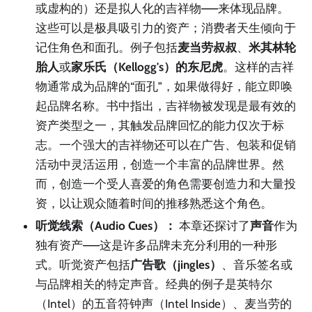
或虚构的）还是拟人化的吉祥物——来体现品牌。
这些可以是极具吸引力的资产；消费者天生倾向于
记住角色和面孔。例子包括
麦当劳叔叔
、
米其林轮
胎人
或
家乐氏（Kellogg's）的东尼虎
。这样的吉祥
物通常成为品牌的“面孔”，如果做得好，能立即唤
起品牌名称。书中指出，吉祥物被发现是最有效的
资产类型之一，其触发品牌回忆的能力仅次于标
志。一个强大的吉祥物还可以在广告、包装和促销
活动中灵活运用，创造一个丰富的品牌世界。然
而，创造一个受人喜爱的角色需要创造力和大量投
资，以让观众随着时间的推移熟悉这个角色。
听觉线索（Audio Cues）：
本章还探讨了
声音
作为
独有资产——这是许多品牌未充分利用的一种形
式。听觉资产包括
广告歌（jingles）
、音乐签名或
与品牌相关的特定声音。经典的例子是英特尔
（Intel）的五音符钟声（Intel Inside）、麦当劳的