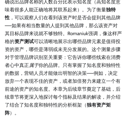
确说出品牌名称的人数百分比表示知名度（高知名度意
味着很多人能正确地将其联系起来）。为了衡量
独特
性
，可以观察人们在看到该资产时是否会提到其他品牌
——如果有相当数量的人提到其他品牌，那么该资产对
其目标品牌来说就不够独特。Romaniuk强调，像这样严
格的
资产测试
可以清晰地展示出哪些品牌元素是值得投
资的资产，哪些是薄弱或未充分发展的。这个测量步骤
对于管理品牌识别至关重要：它告诉你哪些线索在消费
者心中真正
属于
你的品牌。只有掌握了知名度和独特性
的数据，营销人员才能做出明智的决策——例如，决定
放弃一个表现不佳的资产，或者加倍努力来建立一个有
前途的资产的知名度。本章为后续章节奠定了基础，后
续章节将更深入地探讨每个指标及结果的解读，并介绍
了结合了知名度和独特性的分析框架（
独有资产矩
阵
）。