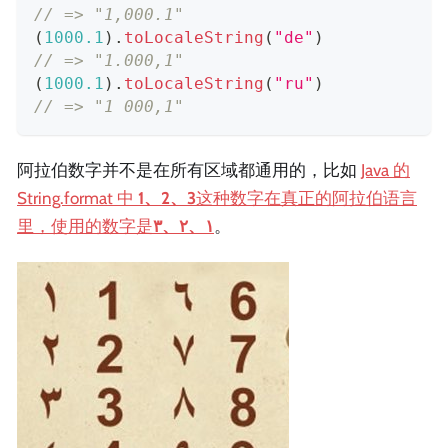
// => "1,000.1"
(
1000.1
)
.
toLocaleString
(
"de"
)
// => "1.000,1"
(
1000.1
)
.
toLocaleString
(
"ru"
)
// => "1 000,1"
阿拉伯数字并不是在所有区域都通用的，比如
Java 的
String.format 中
1、2、3
这种数字在真正的阿拉伯语言
里，使用的数字是
١、٢、٣
。