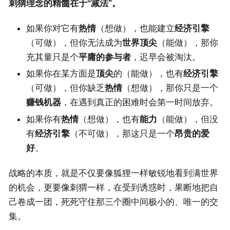
刺猬理念的精髓在于“减法”。
如果你对它有
热情
（想做），也能建立
经济引擎
（可做），但你无法成为
世界顶尖
（能做），那你
充其量只是个
平庸的参与者
，迟早会被淘汰。
如果你在某方面是
顶尖
的（能做），也有
经济引擎
（可做），但你缺乏
热情
（想做），那你只是一个
赚钱机器
，在遇到真正的困难时会第一时间放弃。
如果你有
热情
（想做），也有
能力
（能做），但没
有
经济引擎
（不可做），那这只是一个
昂贵的爱
好
。
战略的本质，就是不仅要像狐狸一样敏锐地看到满世界
的机会，更要像刺猬一样，在受到诱惑时，果断地把自
己卷成一团，死死守住那三个圈中间极小的、唯一的交
集。