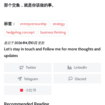
那个交集，就是你该做的事。
标签：
entrepreneurship
strategy
hedgehog concept
business thinking
最后
于
2026年4月10日
更新
Let's stay in touch and Follow me for more thoughts and
updates
Twitter
LinkedIn
Telegram
Discord
小红书
Recommended Reading