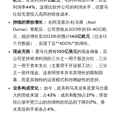
利润率
44%
。这堪比软件公司的利润水平，但爱马
仕却无需投入高昂的研发成本。
持续的营收增长：
在阿克塞尔·杜马斯（Axel
Dumas）掌舵后，公司营收从2013年的35-40亿欧
元，稳步增长至2023年的预计
140亿欧元
（过去12
个月数据），实现了近**400%**的增长。
现金充裕：
爱马仕拥有
100亿美元
的现金储备，且
公司坚持将净利润的三分之一用于股息分红，三分
之一用于资本支出（主要用于开设新工坊），三分
之一留作现金。这表明资本并非其增长的限制因
素，而是其独特的运营模式和对稀缺性的坚持。
业务构成变化：
如今，皮具和马具业务是爱马仕最
大的营收来源，占
43%
；成衣和配饰占
27%
；而曾
经占据半壁江山的丝绸和纺织品则下降到
7%
。香
水美容和手表各占
4%
。