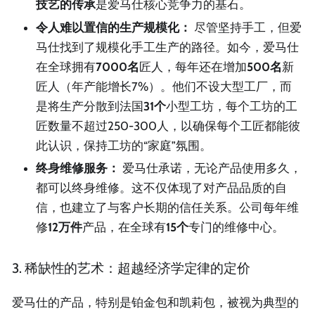
技艺的传承
是爱马仕核心竞争力的基石。
令人难以置信的生产规模化：
尽管坚持手工，但爱
马仕找到了规模化手工生产的路径。如今，爱马仕
在全球拥有
7000名
匠人，每年还在增加
500名
新
匠人（年产能增长7%）。他们不设大型工厂，而
是将生产分散到法国
31个
小型工坊，每个工坊的工
匠数量不超过250-300人，以确保每个工匠都能彼
此认识，保持工坊的“家庭”氛围。
终身维修服务：
爱马仕承诺，无论产品使用多久，
都可以终身维修。这不仅体现了对产品品质的自
信，也建立了与客户长期的信任关系。公司每年维
修
12万件
产品，在全球有
15个
专门的维修中心。
3. 稀缺性的艺术：超越经济学定律的定价
爱马仕的产品，特别是铂金包和凯莉包，被视为典型的