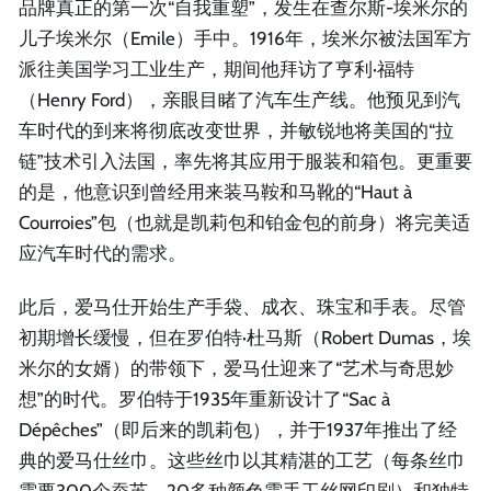
品牌真正的第一次“自我重塑”，发生在查尔斯-埃米尔的
儿子埃米尔（Emile）手中。1916年，埃米尔被法国军方
派往美国学习工业生产，期间他拜访了亨利·福特
（Henry Ford），亲眼目睹了汽车生产线。他预见到汽
车时代的到来将彻底改变世界，并敏锐地将美国的“拉
链”技术引入法国，率先将其应用于服装和箱包。更重要
的是，他意识到曾经用来装马鞍和马靴的“Haut à
Courroies”包（也就是凯莉包和铂金包的前身）将完美适
应汽车时代的需求。
此后，爱马仕开始生产手袋、成衣、珠宝和手表。尽管
初期增长缓慢，但在罗伯特·杜马斯（Robert Dumas，埃
米尔的女婿）的带领下，爱马仕迎来了“艺术与奇思妙
想”的时代。罗伯特于1935年重新设计了“Sac à
Dépêches”（即后来的凯莉包），并于1937年推出了经
典的爱马仕丝巾。这些丝巾以其精湛的工艺（每条丝巾
需要300个蚕茧，20多种颜色需手工丝网印刷）和独特