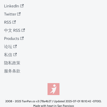
LinkedIn
Twitter
RSS
中文 RSS
Products
论坛
私信
隐私政策
服务条款
2008 - 2025 TianPan.co v3 (78a4b27 / Updated 2025-07-01 18:10:42 -0700).
Made with heart in San Francisco