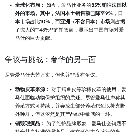
全球化布局：
如今，爱马仕业务的
85%
销往法国以
外的市场。其中，法国本土销售额已降至
9%
，日
本市场占比
10%
，而
亚洲（不含日本）市场
则占据
了惊人的**48%**的销售额，显示出中国市场对爱
马仕的巨大贡献。
争议与挑战：奢华的另一面
尽管爱马仕光芒万丈，但也并非没有争议。
动物皮革来源：
对于鳄鱼皮等珍稀皮革的使用，爱
马仕面临动物保护组织的质疑。尽管爱马仕声称其
养殖方式可持续，并会放生部分养殖鳄鱼以补充野
外种群，但这依然是其产品线中敏感的一环。
销毁瑕疵品：
为了维护品牌形象，爱马仕会销毁不
符合其高标准的瑕疵品。这在环保主义盛行的当