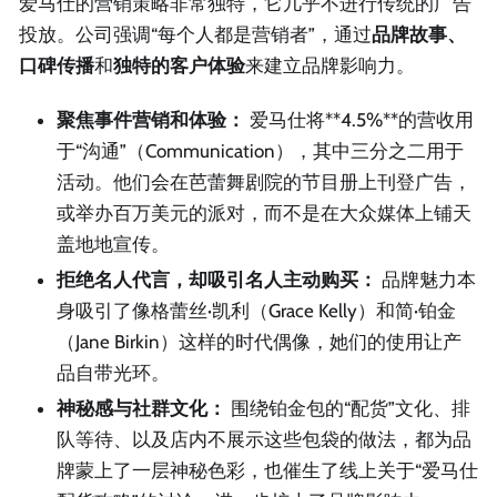
爱马仕的营销策略非常独特，它几乎不进行传统的广告
投放。公司强调“每个人都是营销者”，通过
品牌故事、
口碑传播
和
独特的客户体验
来建立品牌影响力。
聚焦事件营销和体验：
爱马仕将**4.5%**的营收用
于“沟通”（Communication），其中三分之二用于
活动。他们会在芭蕾舞剧院的节目册上刊登广告，
或举办百万美元的派对，而不是在大众媒体上铺天
盖地地宣传。
拒绝名人代言，却吸引名人主动购买：
品牌魅力本
身吸引了像格蕾丝·凯利（Grace Kelly）和简·铂金
（Jane Birkin）这样的时代偶像，她们的使用让产
品自带光环。
神秘感与社群文化：
围绕铂金包的“配货”文化、排
队等待、以及店内不展示这些包袋的做法，都为品
牌蒙上了一层神秘色彩，也催生了线上关于“爱马仕