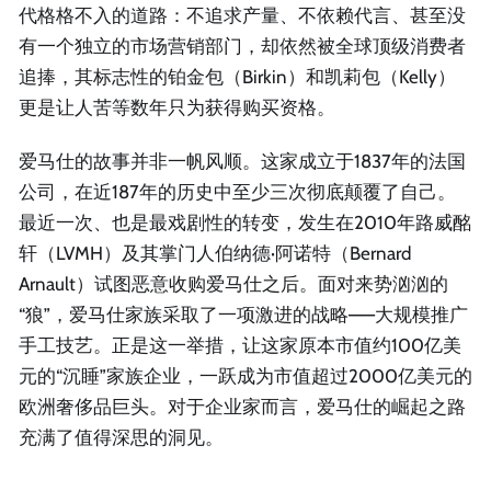
代格格不入的道路：不追求产量、不依赖代言、甚至没
有一个独立的市场营销部门，却依然被全球顶级消费者
追捧，其标志性的铂金包（Birkin）和凯莉包（Kelly）
更是让人苦等数年只为获得购买资格。
爱马仕的故事并非一帆风顺。这家成立于1837年的法国
公司，在近187年的历史中至少三次彻底颠覆了自己。
最近一次、也是最戏剧性的转变，发生在2010年路威酩
轩（LVMH）及其掌门人伯纳德·阿诺特（Bernard
Arnault）试图恶意收购爱马仕之后。面对来势汹汹的
“狼”，爱马仕家族采取了一项激进的战略——大规模推广
手工技艺。正是这一举措，让这家原本市值约100亿美
元的“沉睡”家族企业，一跃成为市值超过2000亿美元的
欧洲奢侈品巨头。对于企业家而言，爱马仕的崛起之路
充满了值得深思的洞见。