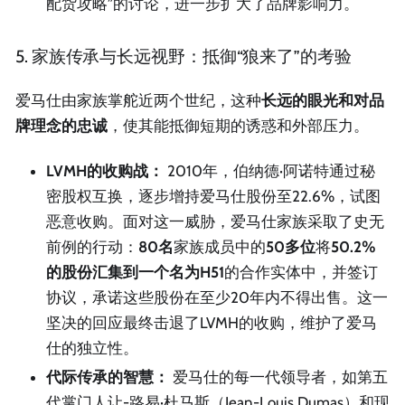
配货攻略”的讨论，进一步扩大了品牌影响力。
5. 家族传承与长远视野：抵御“狼来了”的考验
爱马仕由家族掌舵近两个世纪，这种
长远的眼光和对品
牌理念的忠诚
，使其能抵御短期的诱惑和外部压力。
LVMH的收购战：
2010年，伯纳德·阿诺特通过秘
密股权互换，逐步增持爱马仕股份至22.6%，试图
恶意收购。面对这一威胁，爱马仕家族采取了史无
前例的行动：
80名
家族成员中的
50多位
将
50.2%
的股份汇集到一个名为
H51
的合作实体中，并签订
协议，承诺这些股份在至少20年内不得出售。这一
坚决的回应最终击退了LVMH的收购，维护了爱马
仕的独立性。
代际传承的智慧：
爱马仕的每一代领导者，如第五
代掌门人让-路易·杜马斯（Jean-Louis Dumas）和现