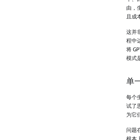
由，
且成
这并非
程中达
将 G
模式
单
每个
试了
为它
问题
根本