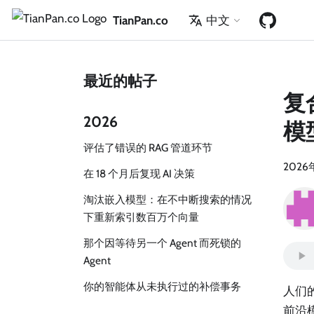
TianPan.co
中文
最近的帖子
复
2026
模
评估了错误的 RAG 管道环节
2026
在 18 个月后复现 AI 决策
淘汰嵌入模型：在不中断搜索的情况
下重新索引数百万个向量
那个因等待另一个 Agent 而死锁的
Agent
你的智能体从未执行过的补偿事务
人们的
前沿