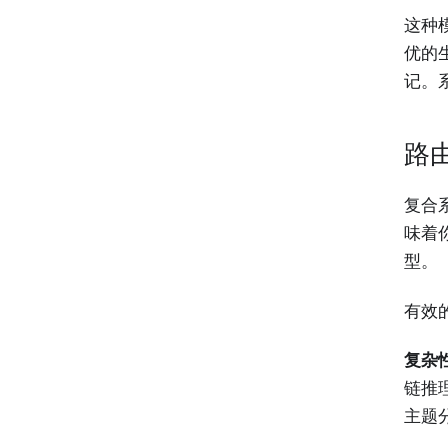
这种
优的
记。
路
复合
味着
型。
有效
复杂
链推
主题