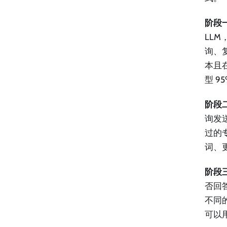
阶段
LLM
询、
本且在
型 9
阶段
询发
过的
词、
阶段
否回
不同
可以