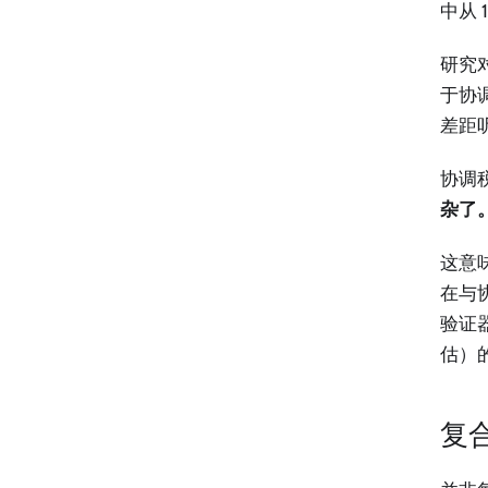
中从 
研究
于协
差距
协调
杂了
这意
在与
验证
估）
复