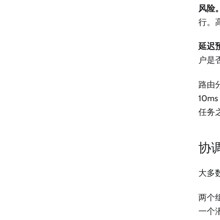
风险
行。
延迟
户是
路由分
10
任务
协
大多
两个
一个