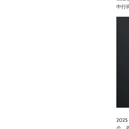
中行
202
个、