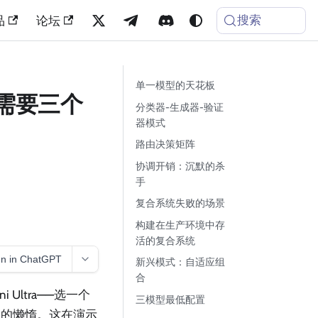
搜索
品
论坛
单一模型的天花板
构需要三个
分类器-生成器-验证
器模式
路由决策矩阵
协调开销：沉默的杀
手
复合系统失败的场景
构建在生产环境中存
活的复合系统
n in ChatGPT
新兴模式：自适应组
合
 Ultra——选一个
三模型最低配置
上的懒惰。这在演示