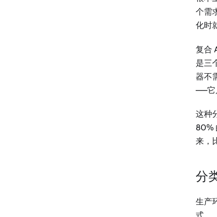
个需
化时
复合
是三
器不
——
这种
80
来，
分
生产
式。