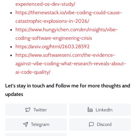
experienced-os-dev-study/
https://thenewstack.io/vibe-coding-could-cause-
catastrophic-explosions-in-2026/
https://www.hungyichen.com/en/insights/vibe-
coding-software-engineering-crisis
https://arxiv.org/html/2603.28592
https://www.softwareseni.com/the-evidence-
against-vibe-coding-what-research-reveals-about-
ai-code-quality/
Let's stay in touch and Follow me for more thoughts and
updates
Twitter
LinkedIn
Telegram
Discord