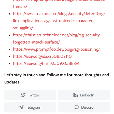
threats/
https://aws.amazon.com/blogs/security/defending-
llm-applications-against-unicode-character-
smuggling/
https://christian-schneider.net/blog/rag-security-
forgotten-attack-surface/
https://www.promptfoo.dev/blog/rag-poisoning/
https://arxiv.org/abs/2508.02110
https://arxiv.org/html/2509.05883v1
Let's stay in touch and Follow me for more thoughts and
updates
Twitter
LinkedIn
Telegram
Discord