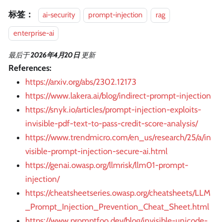
标签：
ai-security
prompt-injection
rag
enterprise-ai
最后
于
2026年4月20日
更新
References:
https://arxiv.org/abs/2302.12173
https://www.lakera.ai/blog/indirect-prompt-injection
https://snyk.io/articles/prompt-injection-exploits-
invisible-pdf-text-to-pass-credit-score-analysis/
https://www.trendmicro.com/en_us/research/25/a/in
visible-prompt-injection-secure-ai.html
https://genai.owasp.org/llmrisk/llm01-prompt-
injection/
https://cheatsheetseries.owasp.org/cheatsheets/LLM
_Prompt_Injection_Prevention_Cheat_Sheet.html
https://www.promptfoo.dev/blog/invisible-unicode-