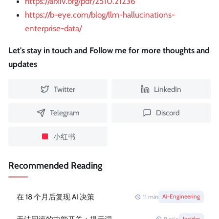
https://arxiv.org/pdf/2510.21236
https://b-eye.com/blog/llm-hallucinations-
enterprise-data/
Let's stay in touch and Follow me for more thoughts and
updates
Twitter
LinkedIn
Telegram
Discord
小红书
Recommended Reading
在 18 个月后复现 AI 决策
11
min
Ai-Engineering
Insider