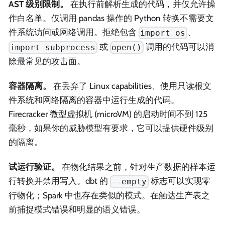
AST 级别限制。
在执行前解析生成的代码，并仅允许操
作白名单。仅调用 pandas 操作的 Python 转换不需要文
件系统访问或网络调用。拒绝包含
、
import os
或
调用的代码可以消
import subprocess
open()
除最常见的攻击面。
容器隔离。
在丢弃了 Linux capabilities、使用只读根文
件系统和网络隔离的容器中运行生成的代码。
Firecracker 微型虚拟机 (microVM) 的启动时间不到 125
毫秒，如果你的威胁模型有要求，它可以提供硬件级别
的隔离。
试运行验证。
在物化结果之前，针对生产数据的样本运
行转换并禁用写入。dbt 的
标志可以实现零
--empty
行物化；Spark 中也存在类似的模式。在触达生产表之
前捕捉模式错误和明显的语义错误。