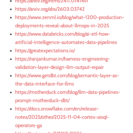
https://arxiv.org/html/2411.01414v1
https://arxiv.org/abs/2603.03742
https://www.zenml.io/blog/what-1200-production-
deployments-reveal-about-llmops-in-2025
https://www.databricks.com/blog/ai-etl-how-
artificial-intelligence-automates-data-pipelines
https://greatexpectations.io/
https://ranjankumar.in/harness-engineering-
validation-layer-design-llm-output-repair
https://www.getdbt.com/blog/semantic-layer-as-
the-data-interface-for-llms
https://motherduck.com/blog/llm-data-pipelines-
prompt-motherduck-dbt/
https://docs.snowflake.com/en/release-
notes/2025/other/2025-11-04-cortex-aisql-
operators-ga