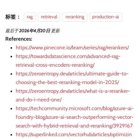
标签：
rag
retrieval
reranking
production-ai
最后
于
2026年4月20日
更新
References:
https://www.pinecone.io/learn/series/rag/rerankers/
https://towardsdatascience.com/advanced-rag-
retrieval-cross-encoders-reranking/
https://zeroentropy.dev/articles/ultimate-guide-to-
choosing-the-best-reranking-model-in-2025/
https://zeroentropy.dev/articles/what-is-a-reranker-
and-do-i-need-one/
https://techcommunity.microsoft.com/blog/azure-ai-
foundry-blog/azure-ai-search-outperforming-vector-
search-with-hybrid-retrieval-and-reranking/3929167
https://superlinked.com/vectorhub/articles/optimizin