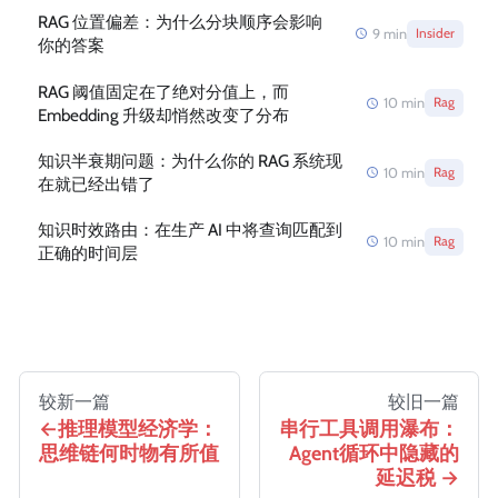
RAG 位置偏差：为什么分块顺序会影响
9
min
Insider
你的答案
RAG 阈值固定在了绝对分值上，而
10
min
Rag
Embedding 升级却悄然改变了分布
知识半衰期问题：为什么你的 RAG 系统现
10
min
Rag
在就已经出错了
知识时效路由：在生产 AI 中将查询匹配到
10
min
Rag
正确的时间层
较新一篇
较旧一篇
推理模型经济学：
串行工具调用瀑布：
思维链何时物有所值
Agent循环中隐藏的
延迟税