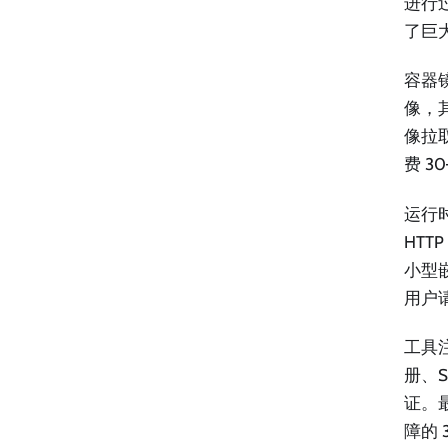
进行
了巨
容器
像，
像拉
费 3
运行
HTT
小型嵌
用户
工具
册、S
证。
障的 