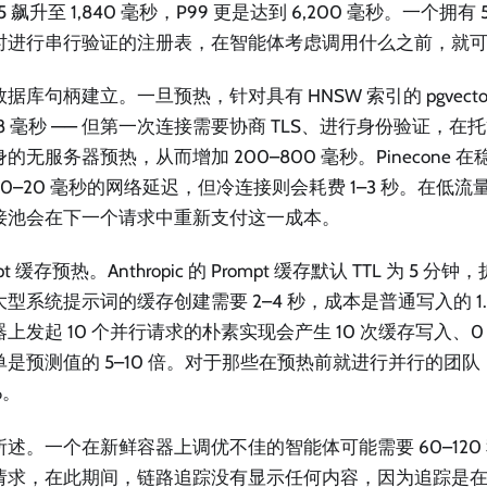
95 飙升至 1,840 毫秒，P99 更是达到 6,200 毫秒。一个拥
时进行串行验证的注册表，在智能体考虑调用什么之前，就可能耗费
据库句柄建立。一旦预热，针对具有 HNSW 索引的 pgvect
–8 毫秒 —— 但第一次连接需要协商 TLS、进行身份验证，
的无服务器预热，从而增加 200–800 毫秒。Pinecone
10–20 毫秒的网络延迟，但冷连接则会耗费 1–3 秒。在低
接池会在下一个请求中重新支付这一成本。
pt 缓存预热。Anthropic 的 Prompt 缓存默认 TTL 为 5 分钟，
型系统提示词的缓存创建需要 2–4 秒，成本是普通写入的 1.
上发起 10 个并行请求的朴素实现会产生 10 次缓存写入、
单是预测值的 5–10 倍。对于那些在预热前就进行并行的团
%。
所述。一个在新鲜容器上调优不佳的智能体可能需要 60–120
请求，在此期间，链路追踪没有显示任何内容，因为追踪是