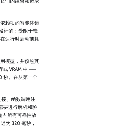
但它们的组合却造成
架依赖项的智能体镜
量设计的；受限于镜
能在运行时启动前耗
可用模型，并预热其
VRAM 中 ——
–30 秒。在从第一个
连接、函数调用注
ma，需要进行解析和验
问题占所有可靠性故
为 320 毫秒，