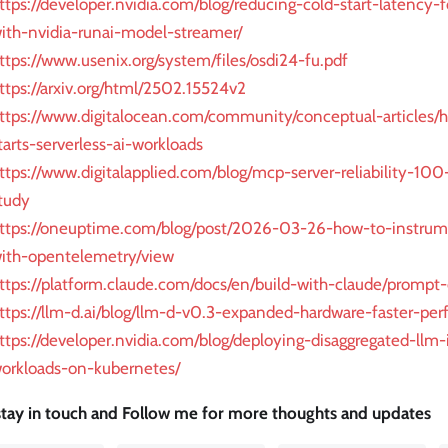
ttps://developer.nvidia.com/blog/reducing-cold-start-latency-
ith-nvidia-runai-model-streamer/
ttps://www.usenix.org/system/files/osdi24-fu.pdf
ttps://arxiv.org/html/2502.15524v2
ttps://www.digitalocean.com/community/conceptual-articles/h
tarts-serverless-ai-workloads
ttps://www.digitalapplied.com/blog/mcp-server-reliability-100-
tudy
ttps://oneuptime.com/blog/post/2026-03-26-how-to-instrum
ith-opentelemetry/view
ttps://platform.claude.com/docs/en/build-with-claude/prompt
ttps://llm-d.ai/blog/llm-d-v0.3-expanded-hardware-faster-per
ttps://developer.nvidia.com/blog/deploying-disaggregated-llm
orkloads-on-kubernetes/
 stay in touch and Follow me for more thoughts and updates