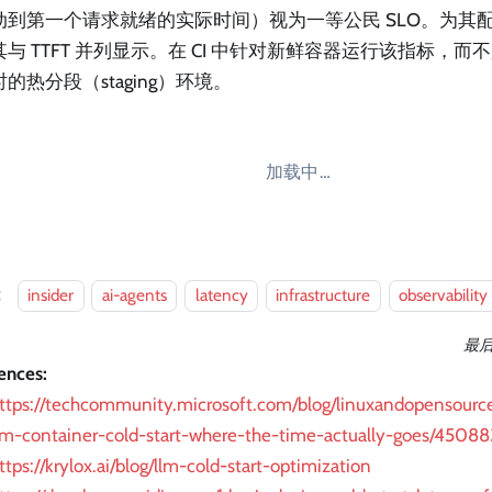
动到第一个请求就绪的实际时间）视为一等公民 SLO。为其
与 TTFT 并列显示。在 CI 中针对新鲜容器运行该指标，
的热分段（staging）环境。
加载中…
：
insider
ai-agents
latency
infrastructure
observability
最
ences:
ttps://techcommunity.microsoft.com/blog/linuxandopensource
lm-container-cold-start-where-the-time-actually-goes/45088
ttps://krylox.ai/blog/llm-cold-start-optimization