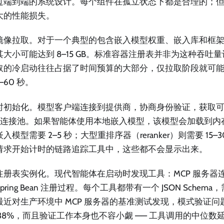
过端到端的系统设计。每个组件在孤立状态下都是合理的；
大的性能损失。
镜像拉取。对于一个典型的包含嵌入模型权重、嵌入库和框
其大小可能达到 8–15 GB。标准容器注册表并非为这种吞吐
取的冷启动往往占据了时间预算的大部分，仅拉取阶段就可
0–60 秒。
时初始化。模型客户端连接到提供商，协商身份验证，获取
P 连接池。如果智能体使用本地嵌入模型，该模型会加载到内存或 
入模型需要 2–5 秒；大型重排序器（reranker）则需要 15
请求开始计时的链路追踪工具中，这些都不会显示出来。
注册表实例化。现代智能体在启动时发现工具：MCP 服务器
pring Bean 注册过程。每个工具都带有一个 JSON Sche
最近对生产环境中 MCP 服务器的基准测试发现，模式验证
38%，而且验证工作本身也不容小觑 —— 工具调用的中位数延迟