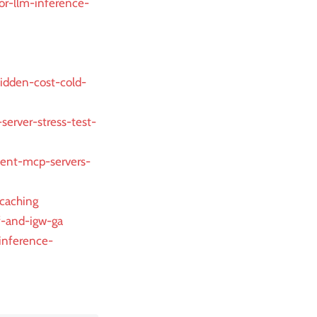
for-llm-inference-
idden-cost-cold-
server-stress-test-
ent-mcp-servers-
-caching
f-and-igw-ga
-inference-