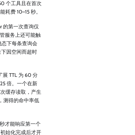
有 50 个工具且在首次
 10–15 秒。
or 的第一次查询仅
在托管服务上还可能触
 在稳态下每条查询会
流量下因空闲而超时
扩展 TTL 为 60 分
25 倍。一个在新
0 次缓存读取，产生
队，测得的命中率低
 秒才能响应第一个
在初始化完成后才开