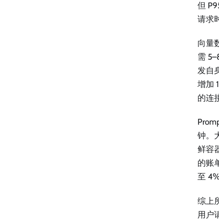
但 P
请求
向量数
需 5
发自身
增加 
的连
Prom
钟。大
鲜容器
的账
至 4
综上
用户