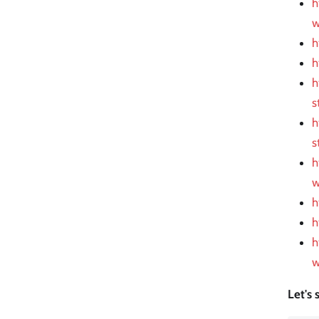
h
w
h
h
h
s
h
s
h
w
h
h
h
w
Let's