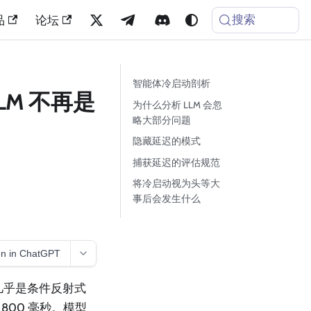
搜索
品
论坛
智能体冷启动剖析
LM 不再是
为什么分析 LLM 会忽
略大部分问题
隐藏延迟的模式
捕获延迟的评估规范
将冷启动视为头等大
事后会发生什么
n in ChatGPT
应几乎是条件反射式
 800 毫秒。模型