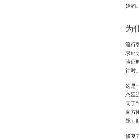
始的
为什
流行
求延
验证
计时
这是
态延
同于
直方
隙）
修复