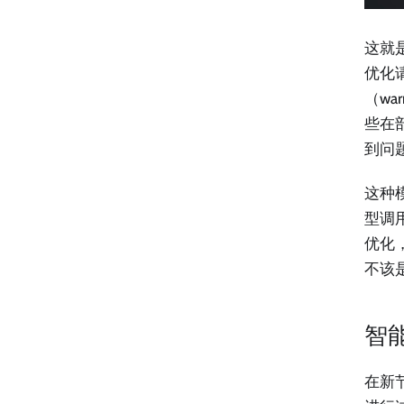
这就
优化
（w
些在
到问
这种
型调
优化
不该
智
在新