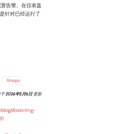
配置告警。在仪表盘
而不是针对已经运行了
llmops
后
于
2026年5月6日
更新
blog/dissecting-
31