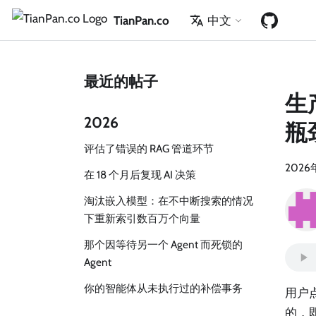
TianPan.co
中文
最近的帖子
生
2026
瓶
评估了错误的 RAG 管道环节
2026
在 18 个月后复现 AI 决策
淘汰嵌入模型：在不中断搜索的情况
下重新索引数百万个向量
那个因等待另一个 Agent 而死锁的
Agent
你的智能体从未执行过的补偿事务
用户
的，即