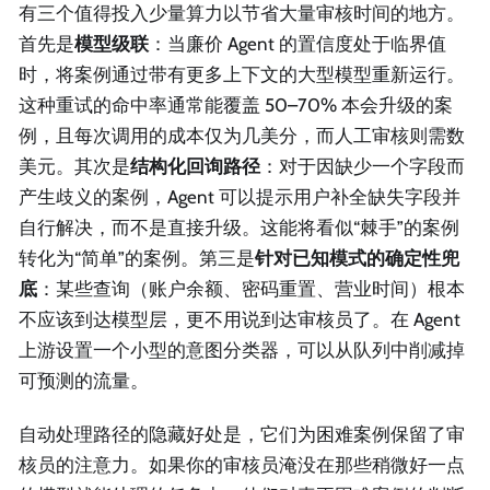
有三个值得投入少量算力以节省大量审核时间的地方。
首先是
模型级联
：当廉价 Agent 的置信度处于临界值
时，将案例通过带有更多上下文的大型模型重新运行。
这种重试的命中率通常能覆盖 50–70% 本会升级的案
例，且每次调用的成本仅为几美分，而人工审核则需数
美元。其次是
结构化回询路径
：对于因缺少一个字段而
产生歧义的案例，Agent 可以提示用户补全缺失字段并
自行解决，而不是直接升级。这能将看似“棘手”的案例
转化为“简单”的案例。第三是
针对已知模式的确定性兜
底
：某些查询（账户余额、密码重置、营业时间）根本
不应该到达模型层，更不用说到达审核员了。在 Agent
上游设置一个小型的意图分类器，可以从队列中削减掉
可预测的流量。
自动处理路径的隐藏好处是，它们为困难案例保留了审
核员的注意力。如果你的审核员淹没在那些稍微好一点