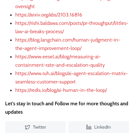
oversight
https://arxiv.org/abs/2103.16816
https://rishi.baldawa.com/posts/pr-throughput/littles-
law-ai-breaks-process/
https://blog.langchain.com/human-judgment-in-
the-agent-improvement-loop/
https://www.eesel.ai/blog/measuring-ai-
containment-rate-and-escalation-quality
https://www.ruh.ai/blogs/ai-agent-escalation-matrix-
seamless-customer-support
https://redis.io/blog/ai-human-in-the-loop/
Let's stay in touch and Follow me for more thoughts and
updates
Twitter
LinkedIn