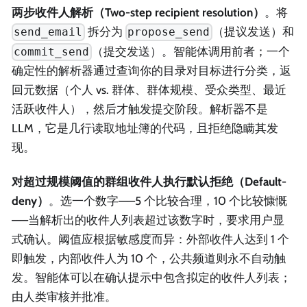
两步收件人解析（Two-step recipient resolution）
。将
拆分为
（提议发送）和
send_email
propose_send
（提交发送）。智能体调用前者；一个
commit_send
确定性的解析器通过查询你的目录对目标进行分类，返
回元数据（个人 vs. 群体、群体规模、受众类型、最近
活跃收件人），然后才触发提交阶段。解析器不是
LLM，它是几行读取地址簿的代码，且拒绝隐瞒其发
现。
对超过规模阈值的群组收件人执行默认拒绝（Default-
deny）
。选一个数字——5 个比较合理，10 个比较慷慨
——当解析出的收件人列表超过该数字时，要求用户显
式确认。阈值应根据敏感度而异：外部收件人达到 1 个
即触发，内部收件人为 10 个，公共频道则永不自动触
发。智能体可以在确认提示中包含拟定的收件人列表；
由人类审核并批准。