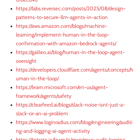
https://labs.reversec.com/posts/2025/08/design-
patterns-to-secure-llm-agents-in-action
https://aws.amazon.com/blogs/machine-
learning/implement-human-in-the-loop-
confirmation-with-amazon-bedrock-agents/
https://galileo.ai/blog/human-in-the-loop-agent-
oversight
https://developers.cloudflare.com/agents/concepts/h
uman-in-the-loop/
https://learn.microsoft.com/en-us/agent-
framework/agents/safety
https://clearfeed.ai/blogs/slack-noise-isnt-just-a-
slack-or-an-ai-problem
https://www.loginradius.com/blog/engineering/auditi
ng-and-logging-ai-agent-activity
https://tetrate.io/learn/ai/mcp/mcp-audit-logging