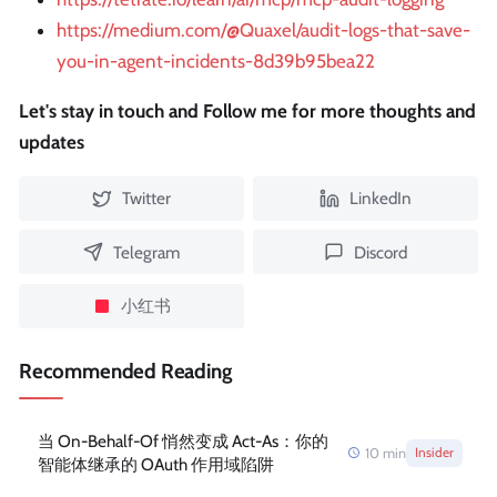
https://medium.com/@Quaxel/audit-logs-that-save-
you-in-agent-incidents-8d39b95bea22
Let's stay in touch and Follow me for more thoughts and
updates
Twitter
LinkedIn
Telegram
Discord
小红书
Recommended Reading
当 On-Behalf-Of 悄然变成 Act-As：你的
10
min
Insider
智能体继承的 OAuth 作用域陷阱