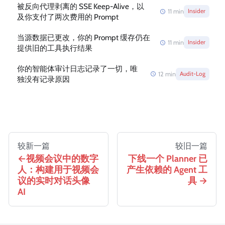
被反向代理剥离的 SSE Keep-Alive，以
11
min
Insider
及你支付了两次费用的 Prompt
当源数据已更改，你的 Prompt 缓存仍在
11
min
Insider
提供旧的工具执行结果
你的智能体审计日志记录了一切，唯
12
min
Audit-Log
独没有记录原因
较新一篇
较旧一篇
视频会议中的数字
下线一个 Planner 已
人：构建用于视频会
产生依赖的 Agent 工
议的实时对话头像
具
AI