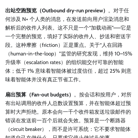
出站空跑预览（Outbound dry-run preview）
。对于任
何涉及 N+ 个人类的消息，在发送前向用户渲染消息和
解析后的收件人列表。这不只是一个“加载动画”——它是
一个完整的预览，填好了实际的收件人、抄送和密送字
段。这种摩擦（friction）正是重点。关于“人在回路
（human-in-the-loop）”监管的研究发现，维持 10–15%
升级率（escalation rates）的组织能交付可靠的智能
体；低于 1% 意味着智能体被过度信任，超过 25% 则意
味着智能体并没有真正节省工作。
扇出预算（Fan-out budgets）
。按会话和按用户，对所
有出站调用的收件人总数设置预算，并在智能体超过预
算时大声拒绝。原本会向一千个收件箱发送垃圾邮件的
错误在发送前一百个后就会失效。预算是一个断路器
（circuit breaker），而不是许可系统：它不要求智能体
知道自己在做什么，只要求它停止做过头的事。