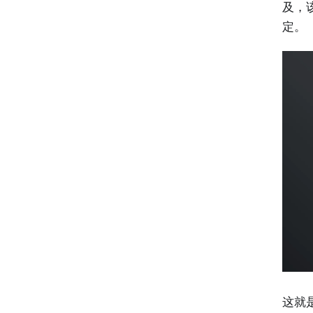
及，
定。
这就