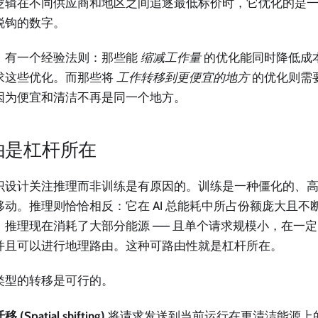
逻辑在不同供应商和地区之间追逐最低标价时，它优化的是
脱钩的数字。
，有一个经验法则：那些能
缩减工作量
的优化能同时降低成本
求这些优化。而那些将
工作转移到更便宜的地方
的优化则需
因为便宜和清洁不再是同一个地方。
由是杠杆所在
识设计关注推理而非训练是有原因的。训练是一种僵化的、
移动。推理则恰恰相反：它在 AI 总能耗中所占份额庞大且不断
，推理现在消耗了大部分能源 —— 且单个请求规模小，在一
并且可以进行地理路由。这种可路由性就是杠杆所在。
类型的转移是可行的。
(Spatial shifting)
将请求发送到当前运行在更清洁能源上