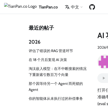
TianPan.co
中文
最近的帖子
A
2026
2026
评估了错误的 RAG 管道环节
在 18 个月后复现 AI 决策
淘汰嵌入模型：在不中断搜索的情况
下重新索引数百万个向量
那个因等待另一个 Agent 而死锁的
Agent
打开
准确
你的智能体从未执行过的补偿事务
(ev