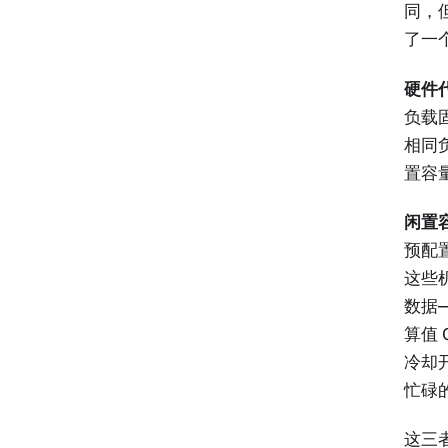
同，
了一
硬件
负载
相同
置容量
闲置
预配
这些
数据—
算值 
冷却
忙碌
这三