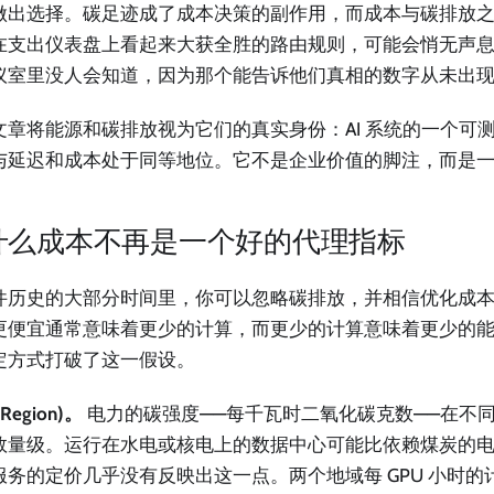
做出选择。碳足迹成了成本决策的副作用，而成本与碳排放
在支出仪表盘上看起来大获全胜的路由规则，可能会悄无声
议室里没人会知道，因为那个能告诉他们真相的数字从未出
文章将能源和碳排放视为它们的真实身份：AI 系统的一个可
与延迟和成本处于同等地位。它不是企业价值的脚注，而是
什么成本不再是一个好的代理指标
件历史的大部分时间里，你可以忽略碳排放，并相信优化成
更便宜通常意味着更少的计算，而更少的计算意味着更少的能源
定方式打破了这一假设。
Region)。
电力的碳强度——每千瓦时二氧化碳克数——在不
数量级。运行在水电或核电上的数据中心可能比依赖煤炭的
服务的定价几乎没有反映出这一点。两个地域每 GPU 小时的