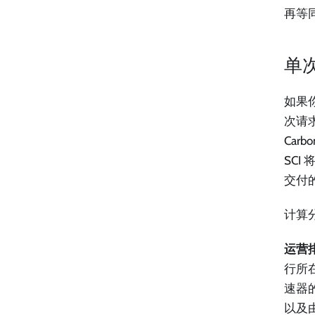
再等
单
如果
次请求
Carb
SC
交付
计算
运营排放
行所
速器
以及