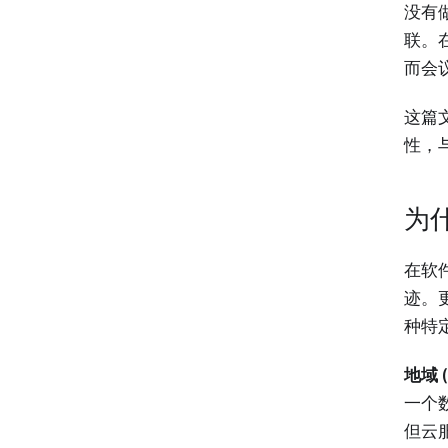
没有
联。
而会
这篇
性，
为
在软
迹。
种特
地域 (
一个
但云