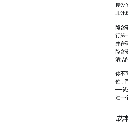
模设施
非计
隐含碳 
行第一
并在
隐含
清洁
你不
位；
——
过一
成