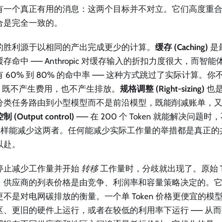
有一个真正有用的消息：这两个目标并不对立。它们高度重
合是完全一致的。
的胜利源于以相同的产出完成更少的计算。
缓存 (Caching)
是
存命中 —— Anthropic 对缓存输入的折扣力度很大，而智能体 (
 60% 到 80% 的命中率 —— 这种方式跳过了实际计算。
en 既不产生费用，也不产生排放。
规格调整 (Right-sizing)
也是
分类任务路由到小型模型而不是前沿模型，既能削减账单，
 (Output control)
—— 在 200 个 Token 就能解决问题时
 同样能减少这两者。任何能减少实际工作量的举措都是真正的
以赴。
停止减少工作量并开始
转移
工作量时，分歧就出现了。原始 To
。供应商的列表价格是由竞争、利润率和容量策略决定的。
更不是对电网碳排放的衡量。一个单 Token 价格更便宜的模
区、更旧的硬件上运行，或者在较低的利用率下运行 —— 从