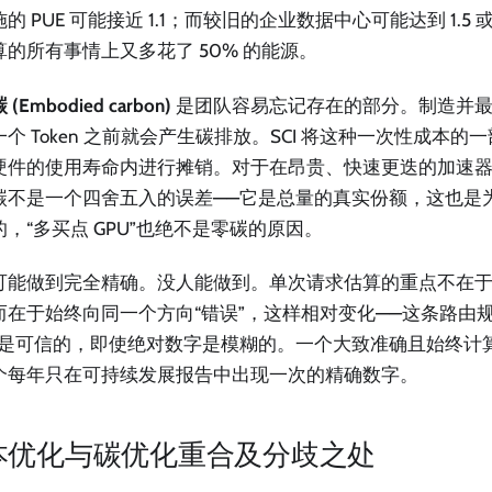
的 PUE 可能接近 1.1；而较旧的企业数据中心可能达到 1.
算的所有事情上又多花了 50% 的能源。
(Embodied carbon)
是团队容易忘记存在的部分。制造并最终
个 Token 之前就会产生碳排放。SCI 将这种一次性成本
硬件的使用寿命内进行摊销。对于在昂贵、快速更迭的加速
碳不是一个四舍五入的误差——它是总量的真实份额，这也是
的，“多买点 GPU”也绝不是零碳的原因。
可能做到完全精确。没人能做到。单次请求估算的重点不在
而在于始终向同一个方向“错误”，这样相对变化——这条路由
就是可信的，即使绝对数字是模糊的。一个大致准确且始终计
个每年只在可持续发展报告中出现一次的精确数字。
本优化与碳优化重合及分歧之处