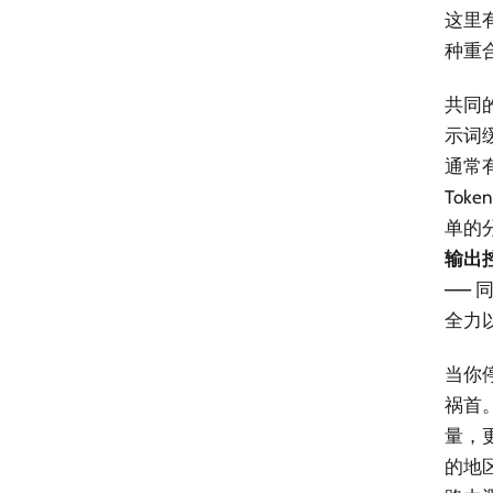
这里
种重
共同
示词缓
通常有
Tok
单的
输出控制
——
全力
当你
祸首
量，
的地