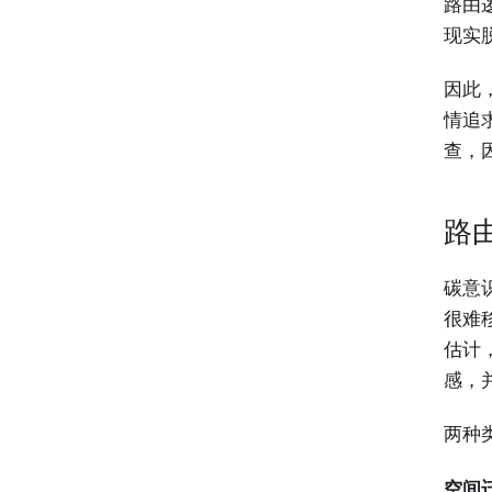
路由
现实
因此
情追
查，
路
碳意
很难
估计
感，
两种
空间迁移 