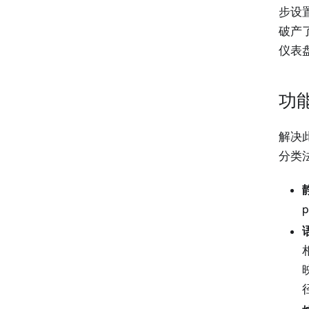
步设
破产
仪表
功
解决
分类