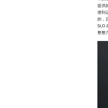
提供
便到
的，
SL
整整