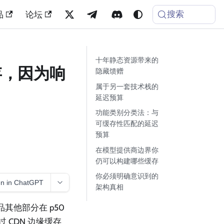
搜索
品
论坛
十年静态资源带来的
缓存，因为响
隐藏馈赠
属于另一套技术栈的
延迟预算
功能类别分类法：与
可缓存性匹配的延迟
预算
在模型提供商边界你
仍可以构建哪些缓存
你必须明确意识到的
n in ChatGPT
架构真相
产品其他部分在 p50
 CDN 边缘缓存