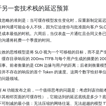
于另一套技术栈的延迟预算
被忽略的准则是：当可缓存模型发生变化时，应重新制定延
这种沟通可能会令人不快，因为它迫使你与批准面向客户 SLO
是成本最低的时机。六周后，当仪表盘一片通红且合同义务
的沟通将耗费一个季度的时间。
失效的思维模型是将 SLO 视为一个可移植的目标，而不是产
缓存目录响应的 200ms TTFB 与每个用户生成的摘要的 200m
回事。前者衡量的是 CDN 边缘与用户的距离；后者则衡量
前并不存在的响应的首个 Token 的速度。这两个数字恰好单
的问题领域。
何 AI 功能发布之前，一个值得思考的问题是：考虑到该功能
非其相邻页面的可缓存性），它能达到的延迟底线是多少？
不可削减的最小值：无法压缩的网络往返、无法超越的模型 TT