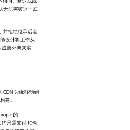
各不相同。延迟底线
团队无法突破这一底
O，并拒绝继承后者
功能设计将工作从
与生成层分离来实
CDN 边缘移动到
意构建。
pic 的
只需支付 10%