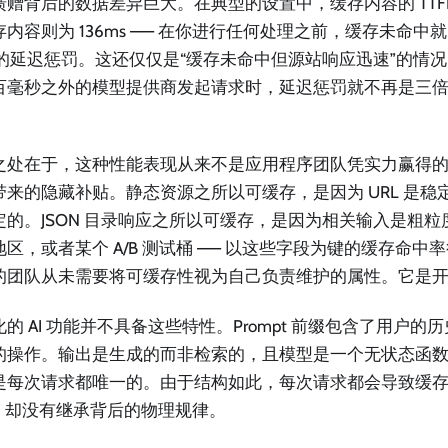
赠背后的数据差异巨大。在典型的设置中，缓存内容的 TTFB 
存内容则为 136ms —— 在你进行任何处理之前，缓存未命中
% 的延迟惩罚。这还仅仅是“缓存未命中但源站响应迅速”的情
百毫秒之外的模型提供商发起请求时，延迟惩罚就不再是三
之处在于，这种性能表现从来不是应用程序团队凭实力赢得的，
带来的隐藏补贴。静态资源之所以可缓存，是因为 URL 是稳
定的。JSON 目录响应之所以可缓存，是因为相关输入是粗粒度
地区，或者某个 A/B 测试桶 —— 以这些字段为键的缓存命中
的团队从未需要将可缓存性视为自己负责维护的属性。它是
的 AI 功能并不具备这些特性。Prompt 前缀包含了用户
的操作。输出是生成的而非检索的，且模型是一个无状态函
是每次请求都唯一的。由于结构如此，每次请求都会导致缓
O，却没有继承背后的物理规律。