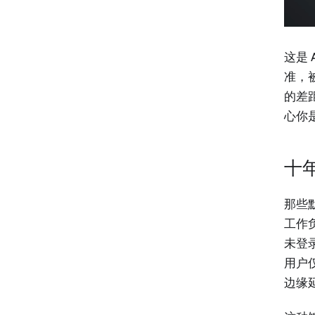
这是
准，
的差
心你
十
那些
工作
未登
用户
边缘