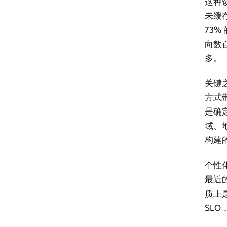
这种馈
未缓
73
向数
多。
关键
方式
是确
域、
构建
个性化
最近
质上
SL