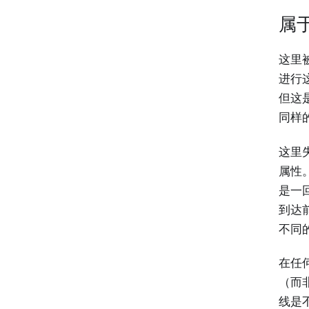
属
这里
进行
但这
同样
这里
属性。
是一
到达
不同
在任
（而
线是