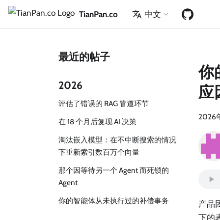
TianPan.co
中文
最近的帖子
你
2026
应
评估了错误的 RAG 管道环节
2026
在 18 个月后复现 AI 决策
淘汰嵌入模型：在不中断搜索的情况
下重新索引数百万个向量
那个因等待另一个 Agent 而死锁的
Agent
你的智能体从未执行过的补偿事务
产品团
下的表