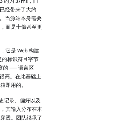
约为 37ms，而
就已经带来了大约
况。当源站本身需要
倍，而是十倍甚至更
它是 Web 构建
定的标识符且字节
的 —— 语言区
率很高。在此基础上
开箱即用的。
的历史记录、偏好以及
数，其输入分布在本
存穿透。团队继承了