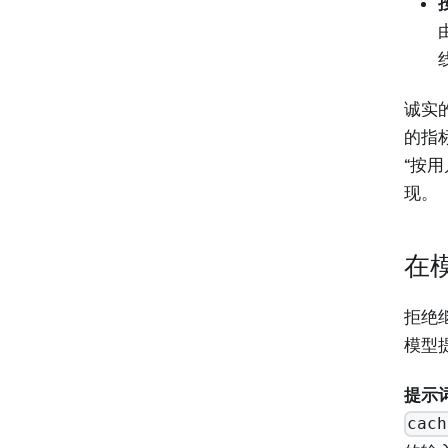
诚实
的指
“按
现。
在
拒绝
模型
提示
cach