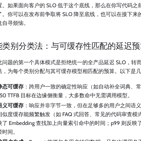
置。如果面向客户的 SLO 低于这个底线，那么在你写代码之前，
了。你可以在发布前争取将 SLO 降至底线，也可以在接下来
盘自寻烦恼。
能类别分类法：与可缓存性匹配的延迟预
此问题的第一个具体模式是拒绝统一的全产品延迟 SLO，转
法，为每个类别分配与其可缓存模型相匹配的预算。以下是
静态可缓存
：跨用户一致的确定性响应（如自动补全词典、
p50 TTFB 目标在边缘侧衡量，大多数命中无需调用模型。
语义可缓存
：响应并非字节一致，但在足够多的用户之间语
相似度缓存能频繁触发（如 FAQ 式回答、常见的代码审查模式
映了 Embedding 查找加上向量索引命中的时间；p99 则反
径时间。