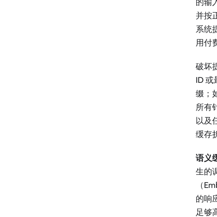
的输入
并按正
系统
用付费
破坏
ID
缀；
所有
以及
缓存
语义
生的
（E
的响
足够