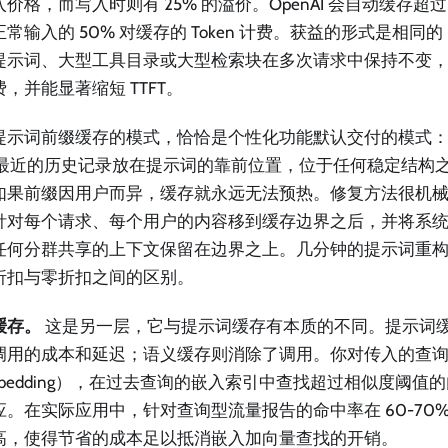
价格，而写入时则有 25% 的溢价。OpenAI 会自动缓存
常输入的 50% 对缓存的 Token 计费。获益的形式是相
提示词、大型工具目录或大型检索块在多次请求中保持不变
，并能显著缩短 TTFT。
提示词前缀缓存的模式，恰恰是个性化功能默认交付的模式
 或最近的历史记录放在提示词的靠前位置，位于任何稳定结构
如果前缀因用户而异，缓存就永远无法预热。修复方法很机械
针对每个请求、每个用户的内容移到缓存边界之后，并将系
任何分群共享的上下文保留在边界之上。几分钟的提示词重构可
折扣与零折扣之间的区别。
缓存。
这是另一层，它与提示词缓存有本质的不同。提示词
调用的成本和延迟；语义缓存则消除了调用。你对传入的查
mbedding），在过去查询的嵌入索引中查找超过相似度阈值
应。在实际应用中，针对查询型流量报告的命中率在 60-70%
高，使得节省的成本足以抵消嵌入加向量查找的开销。