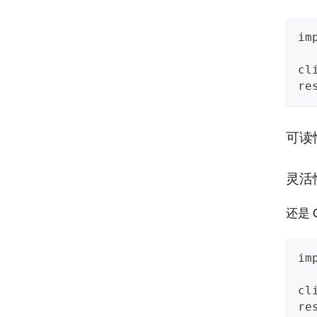
im
cl
re
可读
灵活
还是 G
im
cl
re