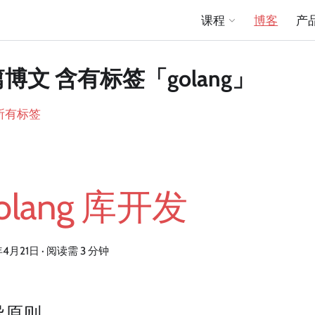
课程
博客
产
 篇博文 含有标签「golang」
所有标签
olang 库开发
年4月21日
·
阅读需 3 分钟
导原则