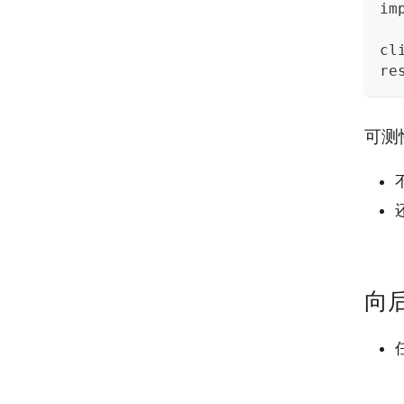
im
cl
re
可测
还
向
任