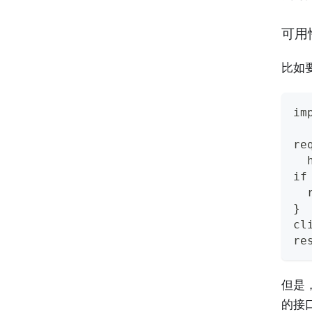
可用
比如要
im
re
  
if
  
}
cl
re
但是
的接