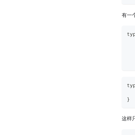
有一个可
ty
  
  
  
  
ty
  
}
这样