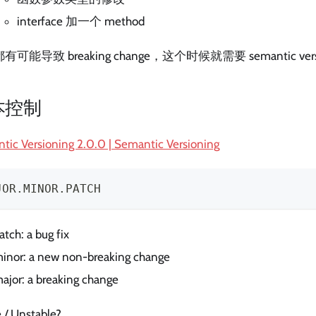
interface 加一个 method
可能导致 breaking change，这个时候就需要 semantic vers
本控制
tic Versioning 2.0.0 | Semantic Versioning
JOR.MINOR.PATCH
atch: a bug fix
inor: a new non-breaking change
ajor: a breaking change
 / Unstable?