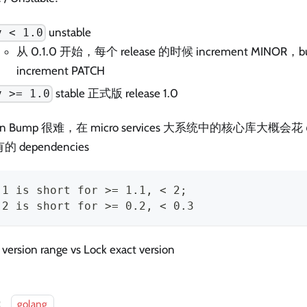
unstable
v < 1.0
从 0.1.0 开始，每个 release 的时候 increment MINOR，b
increment PATCH
stable 正式版 release 1.0
v >= 1.0
ion Bump 很难，在 micro services 大系统中的核心库大概会花
 dependencies
.1 is short for >= 1.1, < 2;
.2 is short for >= 0.2, < 0.3
 version range vs Lock exact version
：
golang