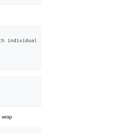
ch individual
rap