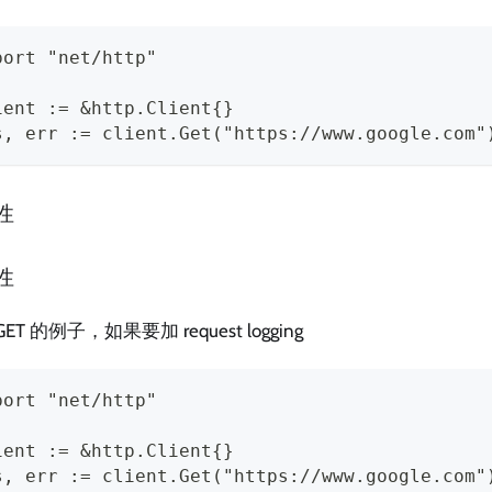
port "net/http"
ient := &http.Client{}
s, err := client.Get("https://www.google.com"
性
性
ET 的例子，如果要加 request logging
port "net/http"
ient := &http.Client{}
s, err := client.Get("https://www.google.com"