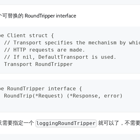
替换的 RoundTripper interface
pe Client struct {
  // Transport specifies the mechanism by whi
  // HTTP requests are made.
  // If nil, DefaultTransport is used.
  Transport RoundTripper
pe RoundTripper interface {
  RoundTrip(*Request) (*Response, error)
只需要指定一个
就可以了，不需要 w
loggingRoundTripper