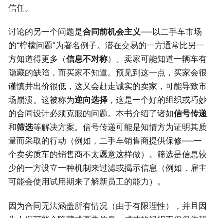
信任。
讨论的另一个问题是
合同前机会主义
——以二手车市场
的“柠檬问题”为著名例子。潜在交易的一方通常比另一
方知道得更多（
信息不对称
）。卖家可能知道一辆车有
隐藏的缺陷，而买家不知道。预见到这一点，买家会很
谨慎并出价很低，这又会赶走诚实的卖家，可能导致市
场崩溃。这被称为
逆向选择
，这是一个好的组织或巧妙
的合同设计必须克服的问题。本书介绍了诸如
信号传递
和
筛选
等解决方案。信号传递可能是知情方为证明其质
量而采取的行动（例如，二手车销售商提供保修——一
个卖劣质车的销售商不太愿意这样做）。筛选是信息较
少的一方设立一种机制来过滤或揭示信息（例如，雇主
可能会使用试用期来了解新员工的能力）。
因为合同无法涵盖所有情况（由于有限理性），并且因