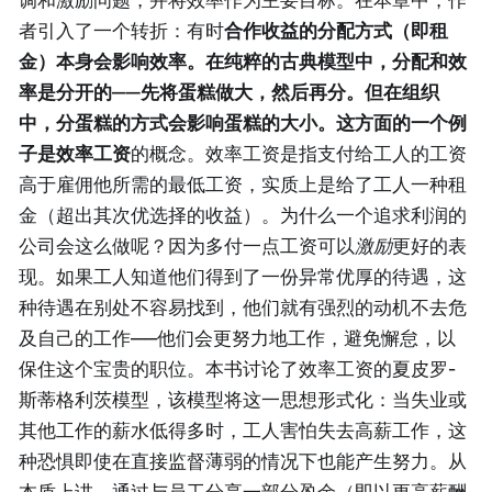
调和激励问题，并将效率作为主要目标。在本章中，作
者引入了一个转折：有时
合作收益的分配方式（即租
金）本身会影响效率。在纯粹的古典模型中，分配和效
率是分开的——先将蛋糕做大，然后再分。但在组织
中，分蛋糕的方式会影响蛋糕的大小。这方面的一个例
子是效率工资
的概念。效率工资是指支付给工人的工资
高于雇佣他所需的最低工资，实质上是给了工人一种租
金（超出其次优选择的收益）。为什么一个追求利润的
公司会这么做呢？因为多付一点工资可以
激励
更好的表
现。如果工人知道他们得到了一份异常优厚的待遇，这
种待遇在别处不容易找到，他们就有强烈的动机不去危
及自己的工作——他们会更努力地工作，避免懈怠，以
保住这个宝贵的职位。本书讨论了效率工资的夏皮罗-
斯蒂格利茨模型，该模型将这一思想形式化：当失业或
其他工作的薪水低得多时，工人害怕失去高薪工作，这
种恐惧即使在直接监督薄弱的情况下也能产生努力。从