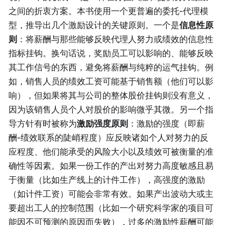
之间的折衷方案。本书使用一个更普遍的委托-代理模
型，推导出几个激励设计的关键原则。一个是
信息性原
则
：将薪酬与那些能够反映代理人努力或绩效的信息性
指标挂钩。换句话说，奖励员工可以影响的、能够反映
其工作信号的东西，避免将薪酬与纯粹的运气挂钩。例
如，销售人员的绩效工资可能基于销售额（他们可以影
响），但如果将其与公司的整体股价挂钩则没有意义，
因为该销售人员个人对股价的影响微乎其微。另一个指
导方针有时被称为
激励强度原则
：激励的强度（即薪
酬-绩效联系的陡峭程度）应反映诸如个人对努力的反
应程度、他们能承受的风险大小以及绩效可被衡量的准
确性等因素。如果一份工作的产出对努力高度敏感且易
于衡量（比如生产线上的计件工作），高强度的激励
（如计件工资）可能会非常有效。如果产出波动大或主
要超出工人的控制范围（比如一个研究科学家的项目可
能因不可预测的原因而失败），过多的激励性薪酬可能