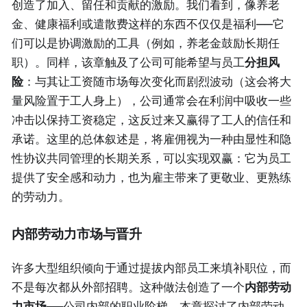
创造了加入、留任和贡献的激励。我们看到，像养老
金、健康福利或遣散费这样的东西不仅仅是福利——它
们可以是协调激励的工具（例如，养老金鼓励长期任
职）。同样，该章触及了公司可能希望与员工
分担风
险
：与其让工资随市场每次变化而剧烈波动（这会将大
量风险置于工人身上），公司通常会在利润中吸收一些
冲击以保持工资稳定，这反过来又赢得了工人的信任和
承诺。这里的总体叙述是，将雇佣视为一种由显性和隐
性协议共同管理的长期关系，可以实现双赢：它为员工
提供了安全感和动力，也为雇主带来了更敬业、更熟练
的劳动力。
内部劳动力市场与晋升
许多大型组织倾向于通过提拔内部员工来填补职位，而
不是每次都从外部招聘。这种做法创造了一个
内部劳动
力市场
——公司内部的职业阶梯。本章探讨了内部劳动