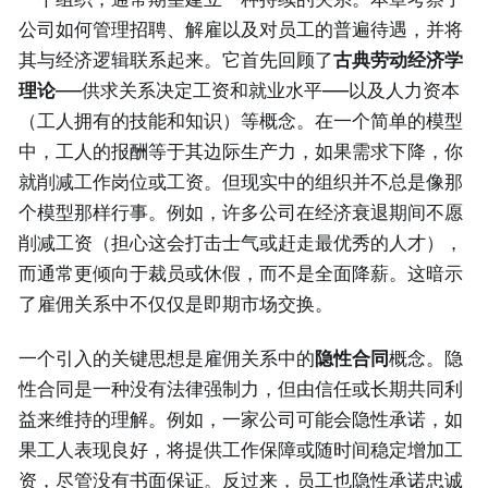
公司如何管理招聘、解雇以及对员工的普遍待遇，并将
其与经济逻辑联系起来。它首先回顾了
古典劳动经济学
理论
——供求关系决定工资和就业水平——以及人力资本
（工人拥有的技能和知识）等概念。在一个简单的模型
中，工人的报酬等于其边际生产力，如果需求下降，你
就削减工作岗位或工资。但现实中的组织并不总是像那
个模型那样行事。例如，许多公司在经济衰退期间不愿
削减工资（担心这会打击士气或赶走最优秀的人才），
而通常更倾向于裁员或休假，而不是全面降薪。这暗示
了雇佣关系中不仅仅是即期市场交换。
一个引入的关键思想是雇佣关系中的
隐性合同
概念。隐
性合同是一种没有法律强制力，但由信任或长期共同利
益来维持的理解。例如，一家公司可能会隐性承诺，如
果工人表现良好，将提供工作保障或随时间稳定增加工
资，尽管没有书面保证。反过来，员工也隐性承诺忠诚