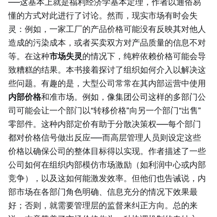
——这基本上就是福利经济学基本定理，作者以通俗易
懂的方式对此进行了讨论。然而，现实市场有时会失
灵：例如，一家工厂的产品价格可能没有反映其对他人
造成的污染成本，或者买卖双方对产品质量的信息不对
等。在这种
市场失灵
的情况下，纯粹依赖价格可能会导
致糟糕的结果。本书接着探讨了组织如何介入以解决这
些问题。有趣的是，大型公司常常在其内部运营中使用
内部价格
和准市场。例如，像集团公司这样的多部门公
司可能会让一个部门以“转移价格”向另一个部门“出售”
零部件。这种内部定价有助于分散决策权——每个部门
都对价格信号做出反应——而高层管理人员则设定这些
价格以确保公司的整体目标得以实现。作者描述了一些
公司如何在组织内部模仿市场激励（如利润中心或内部
竞争），以及这如何能激发效率。但他们也告诫说，内
部市场在各部门角色明确、信息充分的情况下效果最
好；否则，就需要管理层的监督来纠正方向。总的来