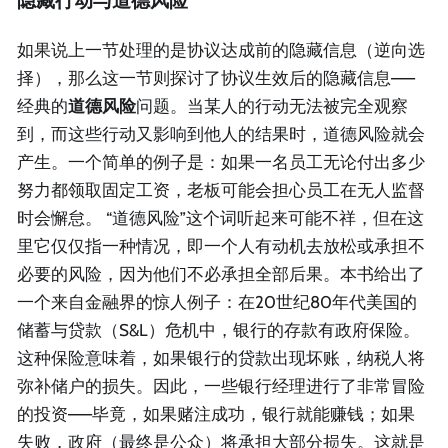
隐藏行动与道德风险
如果说上一节处理的是协议达成前的隐藏信息（逆向选
择），那么这一节则探讨了协议生效后的隐藏信息——
经典的
道德风险
问题。当某人的行动无法被完全观察
到，而这些行动又影响到他人的结果时，道德风险就会
产生。一个简单的例子是：如果一名员工无论付出多少
努力都领取固定工资，老板可能会担心员工在无人监督
时会懈怠。 “道德风险”这个词听起来可能不祥，但在这
里它仅仅指一种情况，即一个人有动机去放松或承担不
必要的风险，因为他们不必承担全部后果。本书给出了
一个来自金融界的惊人例子：在20世纪80年代美国的
储蓄与贷款（S&L）危机中，银行的存款有政府保险。
这种保险意味着，如果银行的贷款出现坏账，纳税人将
弥补储户的损失。因此，一些银行经理进行了非常冒险
的投资——毕竟，如果赌注成功，银行就能赚钱；如果
失败，政府（最终是公众）将承担大部分损失。这就是