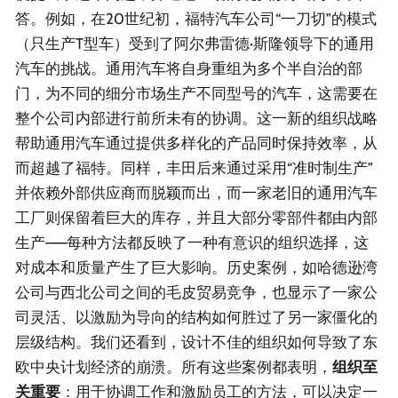
答。例如，在20世纪初，福特汽车公司“一刀切”的模式
（只生产T型车）受到了阿尔弗雷德·斯隆领导下的通用
汽车的挑战。通用汽车将自身重组为多个半自治的部
门，为不同的细分市场生产不同型号的汽车，这需要在
整个公司内部进行前所未有的协调。这一新的组织战略
帮助通用汽车通过提供多样化的产品同时保持效率，从
而超越了福特。同样，丰田后来通过采用“准时制生产”
并依赖外部供应商而脱颖而出，而一家老旧的通用汽车
工厂则保留着巨大的库存，并且大部分零部件都由内部
生产——每种方法都反映了一种有意识的组织选择，这
对成本和质量产生了巨大影响。历史案例，如哈德逊湾
公司与西北公司之间的毛皮贸易竞争，也显示了一家公
司灵活、以激励为导向的结构如何胜过了另一家僵化的
层级结构。我们还看到，设计不佳的组织如何导致了东
欧中央计划经济的崩溃。所有这些案例都表明，
组织至
关重要
：用于协调工作和激励员工的方法，可以决定一