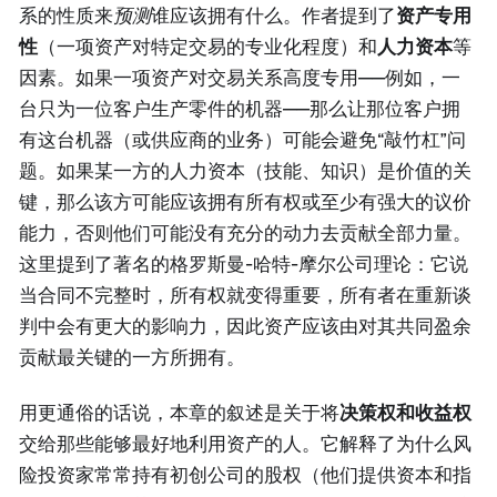
系的性质来
预测
谁应该拥有什么。作者提到了
资产专用
性
（一项资产对特定交易的专业化程度）和
人力资本
等
因素。如果一项资产对交易关系高度专用——例如，一
台只为一位客户生产零件的机器——那么让那位客户拥
有这台机器（或供应商的业务）可能会避免“敲竹杠”问
题。如果某一方的人力资本（技能、知识）是价值的关
键，那么该方可能应该拥有所有权或至少有强大的议价
能力，否则他们可能没有充分的动力去贡献全部力量。
这里提到了著名的格罗斯曼-哈特-摩尔公司理论：它说
当合同不完整时，所有权就变得重要，所有者在重新谈
判中会有更大的影响力，因此资产应该由对其共同盈余
贡献最关键的一方所拥有。
用更通俗的话说，本章的叙述是关于将
决策权和收益权
交给那些能够最好地利用资产的人。它解释了为什么风
险投资家常常持有初创公司的股权（他们提供资本和指