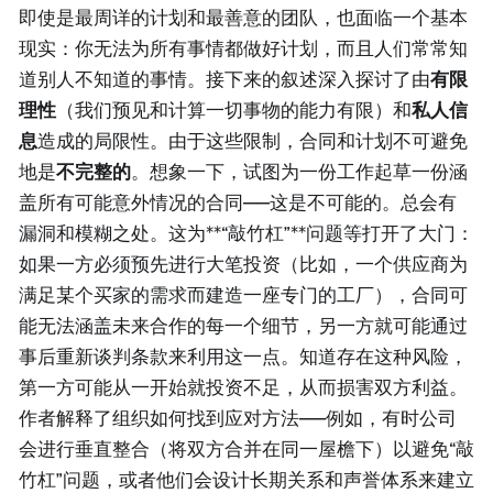
即使是最周详的计划和最善意的团队，也面临一个基本
现实：你无法为所有事情都做好计划，而且人们常常知
道别人不知道的事情。接下来的叙述深入探讨了由
有限
理性
（我们预见和计算一切事物的能力有限）和
私人信
息
造成的局限性。由于这些限制，合同和计划不可避免
地是
不完整的
。想象一下，试图为一份工作起草一份涵
盖所有可能意外情况的合同——这是不可能的。总会有
漏洞和模糊之处。这为**“敲竹杠”**问题等打开了大门：
如果一方必须预先进行大笔投资（比如，一个供应商为
满足某个买家的需求而建造一座专门的工厂），合同可
能无法涵盖未来合作的每一个细节，另一方就可能通过
事后重新谈判条款来利用这一点。知道存在这种风险，
第一方可能从一开始就投资不足，从而损害双方利益。
作者解释了组织如何找到应对方法——例如，有时公司
会进行垂直整合（将双方合并在同一屋檐下）以避免“敲
竹杠”问题，或者他们会设计长期关系和声誉体系来建立