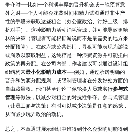
争夺时——比如一个利润丰厚的晋升机会或一笔预算意
外之财——个人可能会花费时间和精力试图通过非生产
性的手段来获取这些租金（办公室政治、讨好上级、排
挤对手）。这种影响力活动消耗资源，并可能导致更糟
糕的决策（管理者可能根据游说而不是最需要的地方来
分配预算）。在政府或公共部门，寻租可能表现为游说
或腐败以获取利益，这纯粹是一种浪费资源并可能扭曲
政策的再分配。在公司内部，作者建议可以通过设计组
织结构来
最小化影响力成本
——例如，通过承诺明确的
晋升和资源分配规则，或限制管理者在分发好处方面的
自由裁量权。他们甚至讨论了像轮换人员或实行
参与式
管理
等做法，以减少对租金的对抗性争夺。参与式管理
（让员工参与决策）有时可以减少决策是任意的感觉，
从而减少玩弄政治的动机。
总之，本章通过展示组织中谁得到什么会影响到能得到