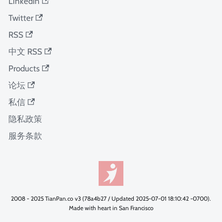
LinkedIn
Twitter
RSS
中文 RSS
Products
论坛
私信
隐私政策
服务条款
2008 - 2025 TianPan.co v3 (78a4b27 / Updated 2025-07-01 18:10:42 -0700).
Made with heart in San Francisco