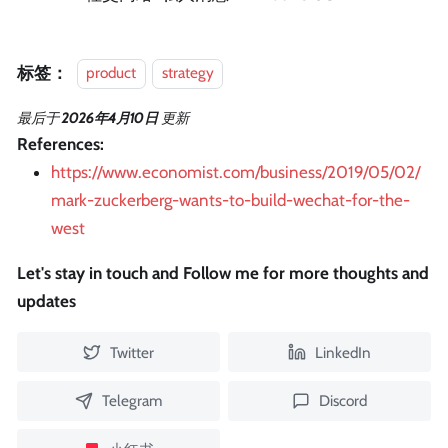
标签：
product
strategy
最后
于
2026年4月10日
更新
References:
https://www.economist.com/business/2019/05/02/
mark-zuckerberg-wants-to-build-wechat-for-the-
west
Let's stay in touch and Follow me for more thoughts and
updates
Twitter
LinkedIn
Telegram
Discord