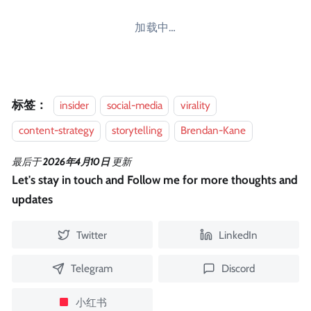
加载中…
标签：
insider
social-media
virality
content-strategy
storytelling
Brendan-Kane
最后
于
2026年4月10日
更新
Let's stay in touch and Follow me for more thoughts and
updates
Twitter
LinkedIn
Telegram
Discord
小红书