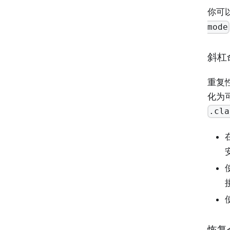
你可
mode
斜杠
重复
化为可
.cla
在
恢复