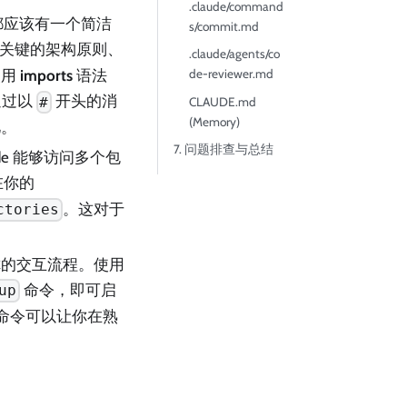
.claude/command
都应该有一个简洁
s/commit.md
了关键的架构原则、
.claude/agents/co
de-reviewer.md
使用
imports
语法
通过以
开头的消
#
CLAUDE.md
(Memory)
忆。
7. 问题排查与总结
ude 能够访问多个包
在你的
。这对于
ctories
你的交互流程。使用
命令，即可启
up
命令可以让你在熟