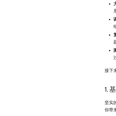
接下
1.
坚实
你带