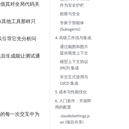
，凭借其对全局代码关
作为安全护栏
权限与安全
像其他工具那样只
专家子智能体
(Subagents)
4. 高级工作流与集成
以引导它先分析问
通过截图和图片
提供视觉上下文
然后生成能让测试通
模型上下文协议
(MCP) 集成
非交互式使用与
CI/CD 集成
5. 成本与性能优化
6. 入门套件：开箱即
用的配置
续的每一次交互中为
.claude/settings.js
on (项目共享)