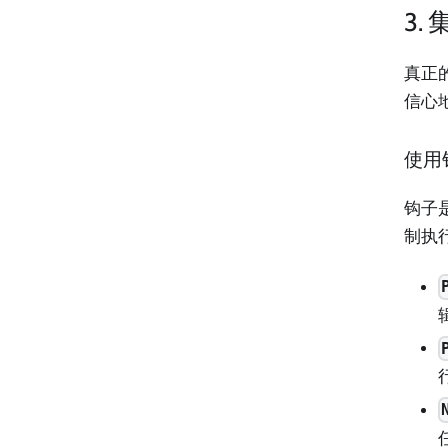
3.
真正
信心
使用钩
钩子
制执