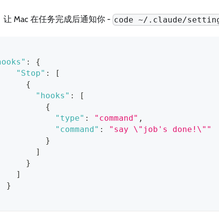
让 Mac 在任务完成后通知你 -
code ~/.claude/settin
hooks"
:
{
"Stop"
:
[
{
"hooks"
:
[
{
"type"
:
"command"
,
"command"
:
"say \"job's done!\""
}
]
}
]
}