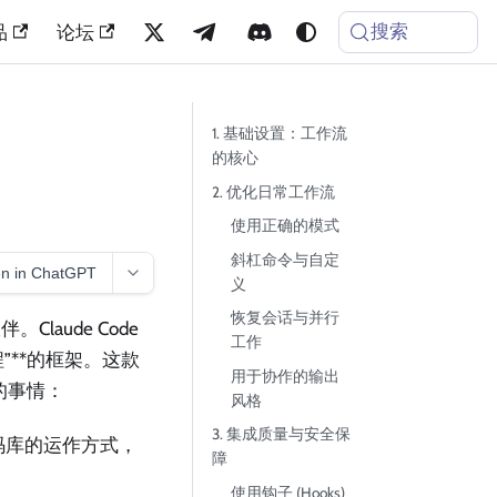
搜索
品
论坛
1. 基础设置：工作流
的核心
2. 优化日常工作流
使用正确的模式
斜杠命令与自定
n in ChatGPT
义
恢复会话与并行
aude Code
工作
”**的框架。这款
用于协作的输出
到的事情：
风格
3. 集成质量与安全保
码库的运作方式，
障
使用钩子 (Hooks)