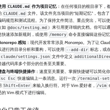
使用
作为项目记忆
：在任何项目的根目录下，
CLAUDE.md
的
文件。该文件充当项目的“短期记忆”，包含
CLAUDE.md
编码规范和测试流程。为了保持文件简洁、重点突出，可以
（如
）来引用更详细的文档。你可以
@docs/testing.md
息快速添加新规则，或使用
命令直接编辑这份记
/memory
Monorepo 感知
：现代开发常常涉及 Monorepo。为了让 Cla
以进行跨目录分析和重构，可以使用
标志，或
--add-dir
文件中定义
.claude/settings.json
additionalDire
跨越代码库多个部分的任务至关重要。
键盘与终端快捷操作
：速度至关重要。掌握快捷键可以简化
快速编辑上一条消息。运行一次
Esc Esc
/terminal-set
用
来输入换行符。对于 Vim 爱好者，
Shift+Enter
/vim
悉的 Vim 模式下进行编辑。