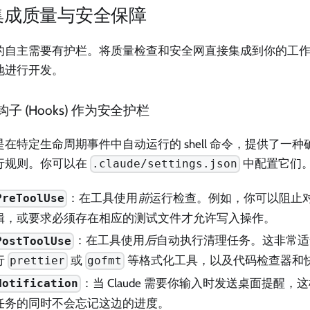
 集成质量与安全保障
的自主需要有护栏。将质量检查和安全网直接集成到你的工
地进行开发。
子 (Hooks) 作为安全护栏
是在特定生命周期事件中自动运行的 shell 命令，提供了一
行规则。你可以在
中配置它们
.claude/settings.json
：在工具使用
前
运行检查。例如，你可以阻止
PreToolUse
辑，或要求必须存在相应的测试文件才允许写入操作。
：在工具使用
后
自动执行清理任务。这非常适
PostToolUse
行
或
等格式化工具，以及代码检查器和
prettier
gofmt
：当 Claude 需要你输入时发送桌面提醒
Notification
任务的同时不会忘记这边的进度。