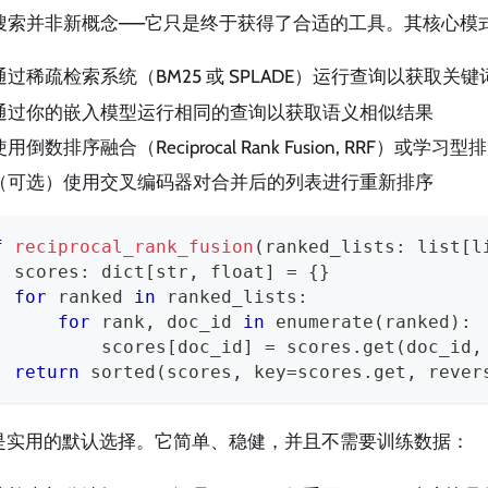
搜索并非新概念——它只是终于获得了合适的工具。其核心模
通过稀疏检索系统（BM25 或 SPLADE）运行查询以获取关
通过你的嵌入模型运行相同的查询以获取语义相似结果
使用倒数排序融合（Reciprocal Rank Fusion, RRF）或
（可选）使用交叉编码器对合并后的列表进行重新排序
f
reciprocal_rank_fusion
(
ranked_lists
:
list
[
l
  scores
:
dict
[
str
,
float
]
=
{
}
for
 ranked 
in
 ranked_lists
:
for
 rank
,
 doc_id 
in
enumerate
(
ranked
)
:
          scores
[
doc_id
]
=
 scores
.
get
(
doc_id
,
return
sorted
(
scores
,
 key
=
scores
.
get
,
 rever
F 是实用的默认选择。它简单、稳健，并且不需要训练数据：