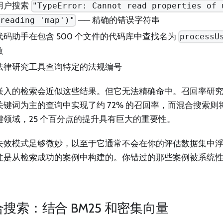
用户搜索
"TypeError: Cannot read properties of 
—— 精确的错误字符串
reading 'map')"
代码助手在包含 500 个文件的代码库中查找名为
processU
数
法律研究工具查询特定的法规编号
嵌入的检索会近似这些结果。但它无法精确命中。召回率研究一
关键词为主的查询中实现了约 72% 的召回率，而混合搜索则将
键领域，25 个百分点的提升具有巨大的重要性。
失效模式足够微妙，以至于它通常不会在你的评估数据集中
往是从检索成功的案例中构建的。你错过的那些案例被系统
。
搜索：结合 BM25 和密集向量