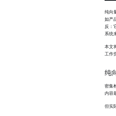
纯向
如产
反：
系统
本文
工作
纯
密集
内容
但实