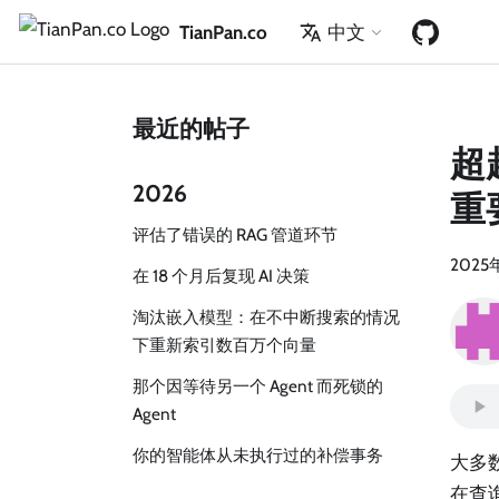
TianPan.co
中文
最近的帖子
超
2026
重
评估了错误的 RAG 管道环节
2025
在 18 个月后复现 AI 决策
淘汰嵌入模型：在不中断搜索的情况
下重新索引数百万个向量
那个因等待另一个 Agent 而死锁的
Agent
你的智能体从未执行过的补偿事务
大多
在查