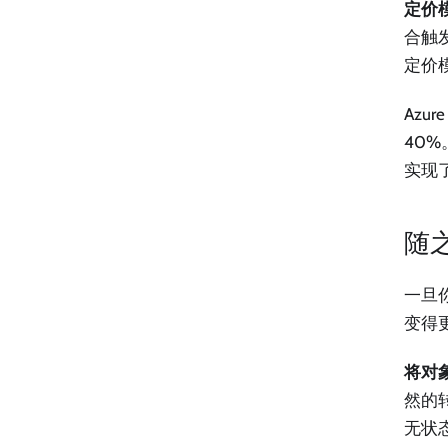
定价
合触
定价
Azu
40%
实现
随
一旦
变得
将对
然的
无状