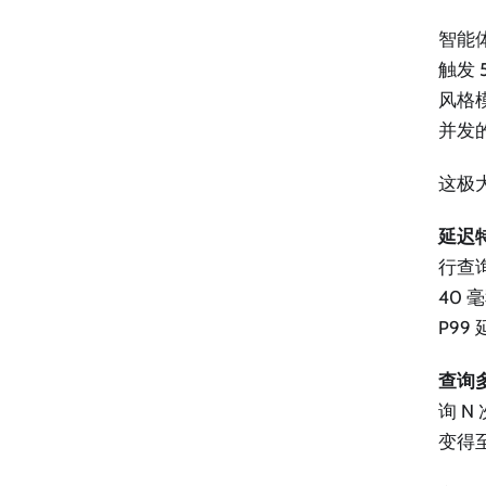
智能
触发 
风格
并发
这极
延迟
行查
40 
P99
查询
询 
变得