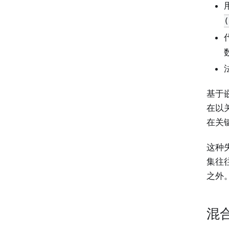
(
基于
在以
在关
这种
集往
之外
混合