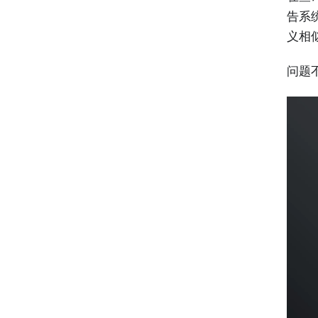
告系
义相
问题