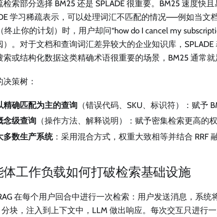
检索部分选择 BM25 还是 SPLADE 很重要。BM25 速度
ADE 学习稀疏表示，可以处理词汇不匹配的情况——例如当文档说“ter
”（终止你的计划）时，用户却问“how do I cancel my subscri
阅）。对于文档和查询词汇差异较大的企业知识库，SPLADE
搜索或结构化数据这类精确术语很重要的场景，BM25 通常
的决策树：
以精确匹配为主的查询
（错误代码、SKU、标识符）：赋予 B
概念级查询
（操作方法、解释说明）：赋予密集检索更高的
大多数生产系统
：采用混合方式，权重大致相等并结合 RRF 
能体工作负载如何打破检索基础设施
 RAG 在每个用户回合中进行一次检索：用户发送消息，系统
p-K 分块，注入到上下文中，LLM 做出响应。每次交互只进行