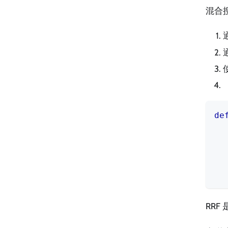
混合
de
  
  
RR