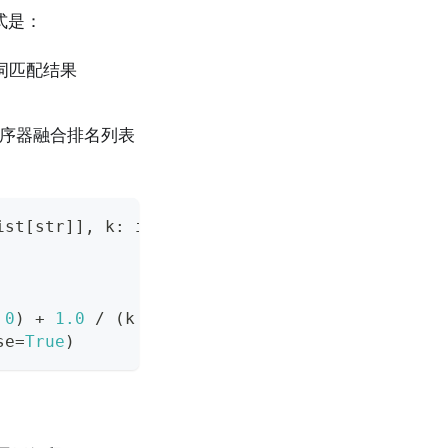
式是：
键词匹配结果
学习型排序器融合排名列表
ist
[
str
]
]
,
 k
:
int
=
60
)
-
>
list
[
str
]
:
0
)
+
1.0
/
(
k 
+
 rank 
+
1
)
se
=
True
)