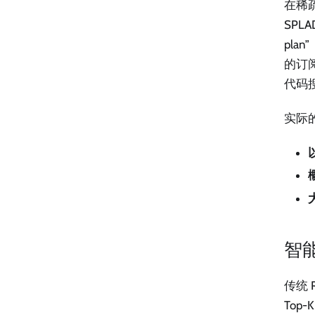
在稀疏
SPL
plan
的订
代码
实际
智
传统
To