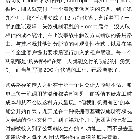
语句将“claude”请求路由到 Anthropic，再加上一个重试
循环，团队就交付了一个看起来像网关的东西。到了第
九个月，那个代理变成了 1.2 万行代码，充斥着写了一
半的重试逻辑、失效机制混乱的 Prompt 缓存、没人敢
相信的成本统计、在上次事故中触发方式错误的备用路
由、与技术栈其他部分脱节的可观测性模式，以及在第
一个企业客户提出要求后强行加入的租户限流。每一个
功能都是“购买路径”在第一天就能交付的功能的拙劣复
制。而当初写那 200 行代码的工程师已经离职了。
购买路径的诱人之处在于第一个月会让人感到不适。账
单上每一笔调用的溢价都清晰可见，而等值的研发工时
成本却从不会以这种方式呈现。“但我们想拥有它”的本
能会开始作祟，尤其是在一种将拥有基础设施所有权视
为美德的企业文化中。到了第九个月，该团队的研发工
时都被投入到了公司赖以生存的 AI 功能上，而不是去重
复建设业内每个 AI 团队都在独立重建的底层管道。