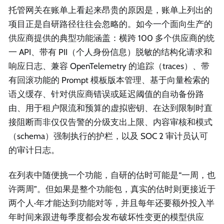
托管网关在账单上看起来昂贵的原因是，账单上列出的
项目正是自研路径往往会忽略的。如今一个面向生产的
供应商提供的典型功能涵盖：横跨 100 多个供应商的统
一 API、带有 PII（个人身份信息）脱敏的结构化请求和
响应日志、兼容 OpenTelemetry 的追踪（traces）、带
有回滚功能的 Prompt 模板版本管理、基于向量检索的
语义缓存、针对供应商错误或延迟阈值的自动备份路
由、用于租户限流和预算的虚拟密钥、在达到限制时直
接阻断而非仅仅告警的分级支出上限、内容审核和模式
（schema）强制执行的护栏，以及 SOC 2 审计员认可
的审计日志。
在列表中随便挑一个功能，自研的估时可能是“一周，也
许两周”。但如果是整个功能包，真实的估时则更接近于
两个人·年才能达到功能对等，并且每年还要额外投入半
年时间来跟进每季度都会发布破坏性变更的模型供应