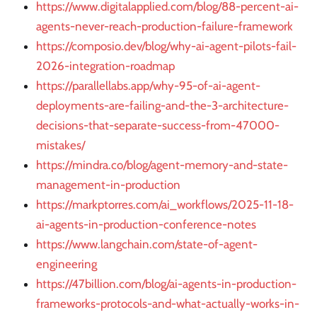
https://www.digitalapplied.com/blog/88-percent-ai-
agents-never-reach-production-failure-framework
https://composio.dev/blog/why-ai-agent-pilots-fail-
2026-integration-roadmap
https://parallellabs.app/why-95-of-ai-agent-
deployments-are-failing-and-the-3-architecture-
decisions-that-separate-success-from-47000-
mistakes/
https://mindra.co/blog/agent-memory-and-state-
management-in-production
https://markptorres.com/ai_workflows/2025-11-18-
ai-agents-in-production-conference-notes
https://www.langchain.com/state-of-agent-
engineering
https://47billion.com/blog/ai-agents-in-production-
frameworks-protocols-and-what-actually-works-in-