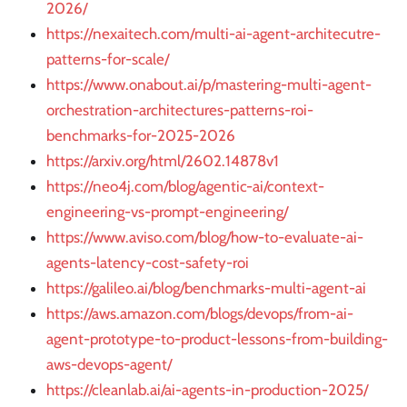
2026/
https://nexaitech.com/multi-ai-agent-architecutre-
patterns-for-scale/
https://www.onabout.ai/p/mastering-multi-agent-
orchestration-architectures-patterns-roi-
benchmarks-for-2025-2026
https://arxiv.org/html/2602.14878v1
https://neo4j.com/blog/agentic-ai/context-
engineering-vs-prompt-engineering/
https://www.aviso.com/blog/how-to-evaluate-ai-
agents-latency-cost-safety-roi
https://galileo.ai/blog/benchmarks-multi-agent-ai
https://aws.amazon.com/blogs/devops/from-ai-
agent-prototype-to-product-lessons-from-building-
aws-devops-agent/
https://cleanlab.ai/ai-agents-in-production-2025/