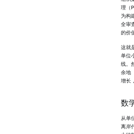
理（
为构建
全审
的价
这就是
单位
线。
余地
增长
数
从单位
离岸代