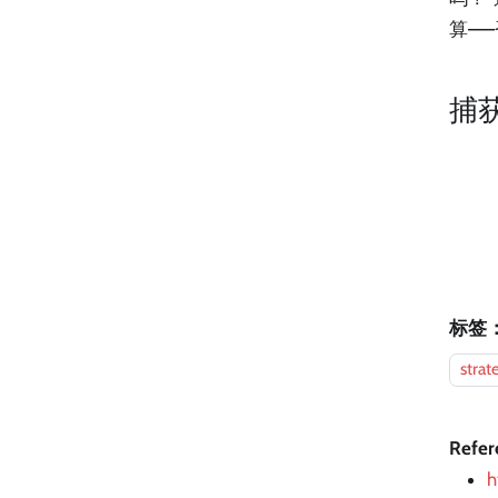
算—
捕
标签
strat
Refer
h