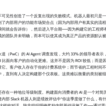
。
不可见性创造了一个反复出现的失败模式。机器人最初只是
到了内部用户的功能市场契合点（因为内部用户有真实的流
瞬间就会告诉你），然后进入平台期——因为构建它的工程师
域的团队并未明确，而本可以使其成为真正产品的资源默认
。
道（PwC）的 AI Agent 调查发现，大约 33% 的领导者表示，
ROI 比面向客户的自动化更难。这并不是因为 ROI 较低；而
量它。客户收入存在于你的计费系统中；而节省的工程时间
中，直到有人决定构建那个仪表板。这类难以衡量的类别被
还存在一种地位等级制度。构建面向消费者的 AI 是一个对简
建内部 Slack 机器人则是绩效评估中“你这季度做了什么，
”这样的对话。除非组织明确奖励内部基础设施工作——通过