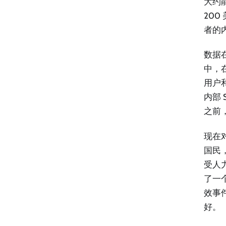
大约
200
者的
数据在
中，在
用户和
内部 
之前
现在
国民，
受人
了一个
效事
好。