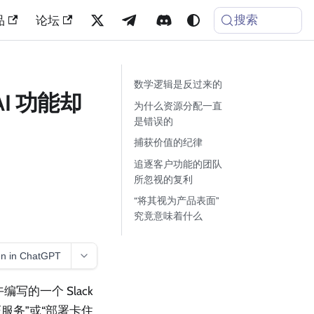
搜索
品
论坛
数学逻辑是反过来的
I 功能却
为什么资源分配一直
是错误的
捕获价值的纪律
追逐客户功能的团队
所忽视的复利
“将其视为产品表面”
究竟意味着什么
n in ChatGPT
写的一个 Slack
服务”或“部署卡住