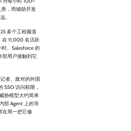
每小时 100–
个人类，而辅助开发
永远。
 25 多个工程频道
 11,000 名活跃
alesforce 的
在外部用户接触到它
、记者、敌对的外国
 SSO 访问权限，
。威胁模型大约简单
部 Agent 上的等
程师在周一把它修