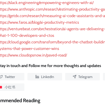
ttps://slack.engineering/empowering-engineers-with-ai/
ttps://www.anthropic.com/research/estimating-productivity-ga
ttps://getdx.com/research/measuring-ai-code-assistants-and-a
ttps://www.faros.ai/blog/ai-productivity-metrics
ttps://venturebeat.com/orchestration/ai-agents-are-delivering-
hat-1-100-developers-and-ctos
ttps://cloud.google.com/transform/beyond-the-chatbot-buildin
ystems-that-power-customer-wins
ttps://www.cloudopsnow.in/paved-road/
 stay in touch and Follow me for more thoughts and updates
Twitter
LinkedIn
Telegram
小红书
ommended Reading