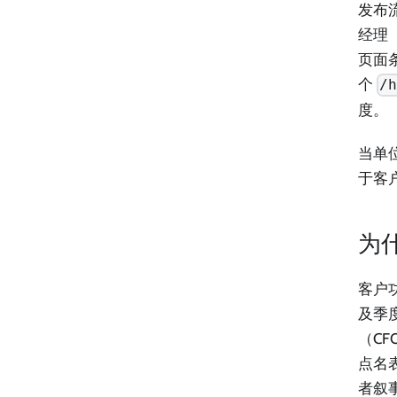
发布
经理
页面条
个
/
度。
当单
于客户
为
客户
及季
（CF
点名表
者叙