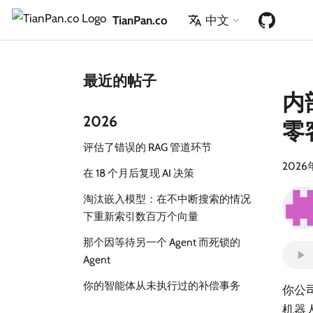
TianPan.co
中文
最近的帖子
内
2026
零
评估了错误的 RAG 管道环节
2026
在 18 个月后复现 AI 决策
淘汰嵌入模型：在不中断搜索的情况
下重新索引数百万个向量
那个因等待另一个 Agent 而死锁的
Agent
你的智能体从未执行过的补偿事务
你公司
机器