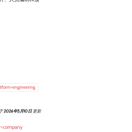
。
atform-engineering
于
2026年5月10日
更新
ur-company