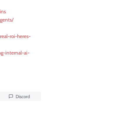
ins
gents/
real-roi-heres-
g-internal-ai-
Discord