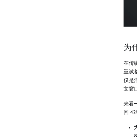
为
在传
重试
仅是浪
文窗
来看一
回 4