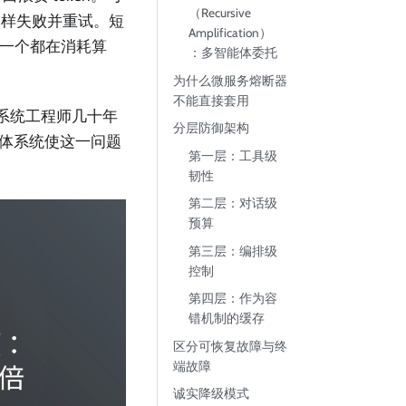
（Recursive
同样失败并重试。短
Amplification）
每一个都在消耗算
：多智能体委托
为什么微服务熔断器
不能直接套用
布式系统工程师几十年
分层防御架构
t 智能体系统使这一问题
第一层：工具级
韧性
第二层：对话级
预算
第三层：编排级
控制
第四层：作为容
错机制的缓存
区分可恢复故障与终
端故障
诚实降级模式