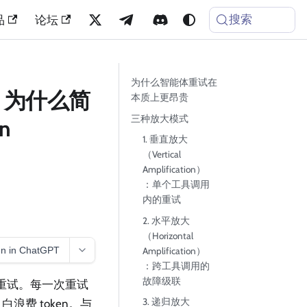
搜索
品
论坛
为什么智能体重试在
题：为什么简
本质上更昂贵
三种放大模式
n
1. 垂直放大
（Vertical
Amplification）
：单个工具调用
内的重试
2. 水平放大
（Horizontal
n in ChatGPT
Amplification）
：跨工具调用的
故障级联
行重试。每一次重试
3. 递归放大
费 token。与