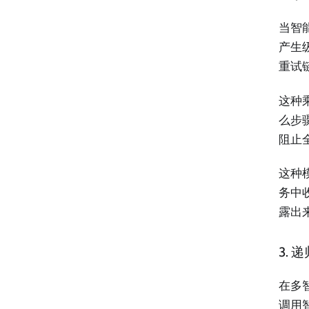
当智
产生
重试
这种
么步骤
阻止全
这种
务中
露出
3. 
在多
调用智