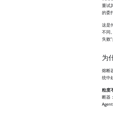
重试
的委
这是
不同
失败
为
熔断
统中
粒度
断器
Ag