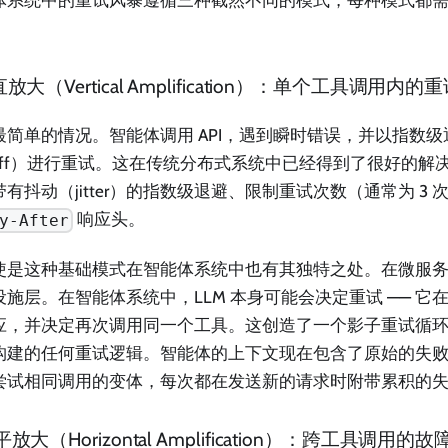
垂直放大（Vertical Amplification）：单个工具调用内的
简单的情况。智能体调用 API，遇到瞬时错误，并以指数级退避（e
ckoff）进行重试。这在传统分布式系统中已经得到了很好的解
有抖动（jitter）的指数级退避、限制重试次数（通常为 3 
响应头。
y-After
使是这种基础模式在智能体系统中也有其独特之处。在微服
设施层。在智能体系统中，LLM 本身可能会决定重试 —— 它
应，并决定再次调用同一个工具。这创造了一个影子重试循
构建的任何重试逻辑。智能体的上下文现在包含了原始的失
尝试相同调用的变体，每次都在发送新的请求时附带累积的
水平放大（Horizontal Amplification）：跨工具调用的