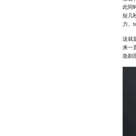
此同
短几
力、t
这就是
来一直
急剧