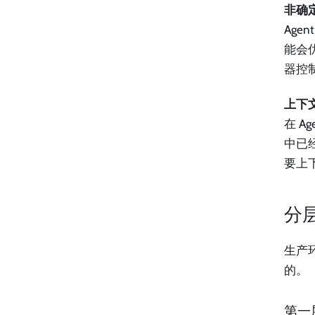
非确
Ag
能会
器控
上下
在 
中已
要上
分
生产
的。
第一