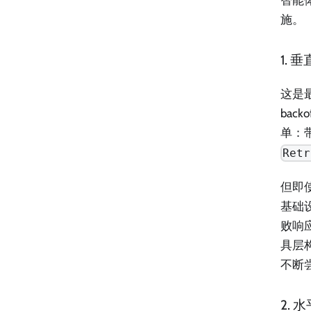
施。
1. 
这是最
ba
单：带
Retr
但即
基础
败响
具层
不断
2. 