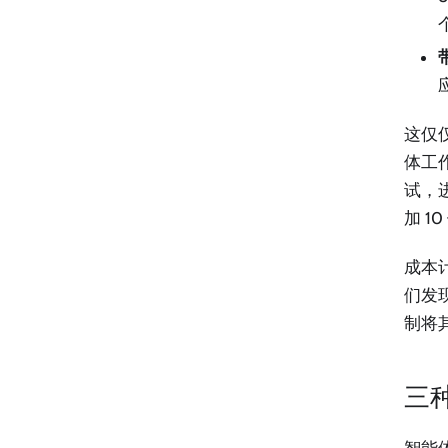
这仅
体工
试，
加 1
成本
们发现
制将其
三
智能