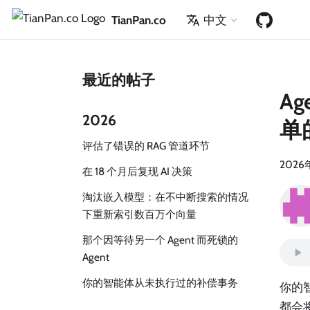
TianPan.co
中文
最近的帖子
A
2026
单
评估了错误的 RAG 管道环节
2026
在 18 个月后复现 AI 决策
淘汰嵌入模型：在不中断搜索的情况
下重新索引数百万个向量
那个因等待另一个 Agent 而死锁的
Agent
你的智能体从未执行过的补偿事务
你的
都会