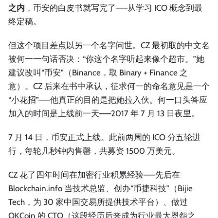
之内
，币安的白皮书就写完了——从学习 ICO 概念到最
终定稿。
但这个项目差点以另一个名字问世。CZ 最初取的中文名
被何一一句话否决：“你这个名字听起来像个超市。”她
建议改叫“币安”（Binance，取 Binary + Finance 之
意）。CZ 后来在书中承认，征求何一的命名意见是一个
“小花招”——他真正的目的是把她拉入伙。何一口头答应
加入的时间是上线前一天——2017 年 7 月 13 日夜里。
7 月 14 日，币安正式上线。此前两周的 ICO 分五轮进
行，每轮几秒钟内售罄，共募资 1500 万美元。
CZ 花了四年时间在加密行业积累经验——先后在
Blockchain.info 当技术总监、创办“币捷科技”（Bijie
Tech，为 30 家中国交易所提供技术平台）、做过
OKCoin 的 CTO（这段经历后来成为行业最大恩怨之