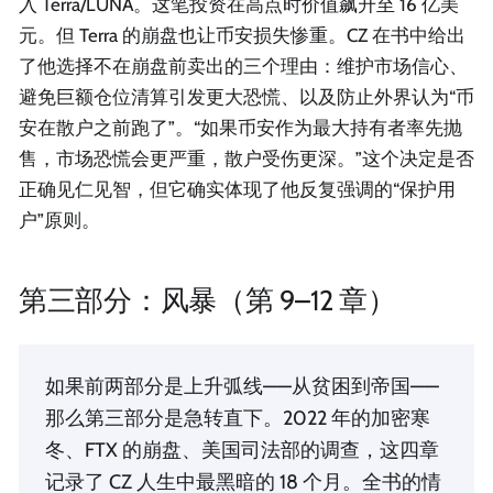
入 Terra/LUNA。这笔投资在高点时价值飙升至 16 亿美
元。但 Terra 的崩盘也让币安损失惨重。CZ 在书中给出
了他选择不在崩盘前卖出的三个理由：维护市场信心、
避免巨额仓位清算引发更大恐慌、以及防止外界认为“币
安在散户之前跑了”。“如果币安作为最大持有者率先抛
售，市场恐慌会更严重，散户受伤更深。”这个决定是否
正确见仁见智，但它确实体现了他反复强调的“保护用
户”原则。
第三部分：风暴（第 9–12 章）
如果前两部分是上升弧线——从贫困到帝国——
那么第三部分是急转直下。2022 年的加密寒
冬、FTX 的崩盘、美国司法部的调查，这四章
记录了 CZ 人生中最黑暗的 18 个月。全书的情