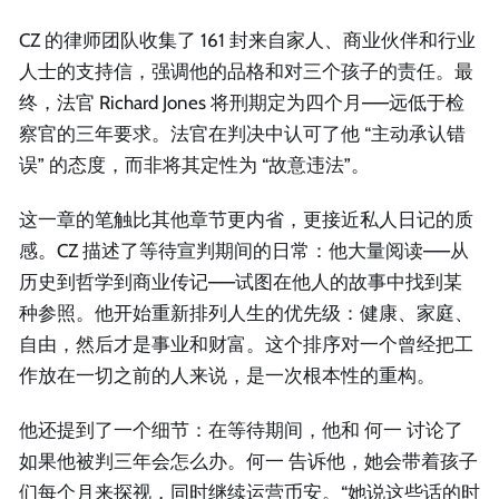
CZ 的律师团队收集了 161 封来自家人、商业伙伴和行业
人士的支持信，强调他的品格和对三个孩子的责任。最
终，法官 Richard Jones 将刑期定为四个月——远低于检
察官的三年要求。法官在判决中认可了他 “主动承认错
误” 的态度，而非将其定性为 “故意违法”。
这一章的笔触比其他章节更内省，更接近私人日记的质
感。CZ 描述了等待宣判期间的日常：他大量阅读——从
历史到哲学到商业传记——试图在他人的故事中找到某
种参照。他开始重新排列人生的优先级：健康、家庭、
自由，然后才是事业和财富。这个排序对一个曾经把工
作放在一切之前的人来说，是一次根本性的重构。
他还提到了一个细节：在等待期间，他和 何一 讨论了
如果他被判三年会怎么办。何一 告诉他，她会带着孩子
们每个月来探视，同时继续运营币安。“她说这些话的时