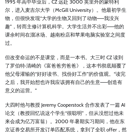
1995 年高中毕业后，CZ 远赴 3000 英里外的蒙特利
尔，进入麦吉尔大学（McGill University）。他最初学生
物，但很快发现“大学的生物又回到了动物——我没兴
趣”，转而主修计算机科学。大学生活并不出彩——他的
课余时间在溜冰场、越南粉店和苹果电脑实验室之间度
过。
但改变命运的不是课堂，而是一本书。大三时 CZ 读到
了罗伯特·清崎的《富爸爸穷爸爸》，这本书彻底颠覆了
他父母灌输的“好好读书、找份好工作”的价值观。“读完
之后，我开始想也许我应该拥有自己的生意——创造有
意义的运营。”
大四时他与教授 Jeremy Cooperstock 合作发表了一篇 AI
论文（教授回忆说这个学生“很聪明”，但从没想过他未
来会成为亿万富翁）。2000 年暑期实习期间，他在东
京证券交易所开发订单匹配系统，拿到了全职 offer，然