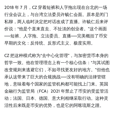
2018 年 7 月，CZ 穿着短裤和人字拖出现在台北的一场
行业会议上，与台湾立法委员许毓仁会面。原本是闭门
私聊，两人临时决定把对话改成了直播。许毓仁后来评
价说：“他是个直来直去、不扯淡的创业者。”这个画面
——短裤、人字拖、立法委员、直播——完美概括了币安
早期的文化：反传统、反形式主义、极度实用。
CZ 把这种模式称为“去中心化管理”，与加密货币本身的
哲学一致。他在管理理念上有一个核心信条：“与其试图
改变规则来逃避它们，不如寻找更友好的地方。”但他也
承认这带来了巨大的合规挑战——没有明确的法律管辖
地，意味着每个国家的监管机构都可能找上门来。英国
金融行为监管局（FCA）2021 年禁止了币安的受监管活
动；法国、日本、德国、意大利相继采取行动。这种灵
活性后来既是币安的优势，也是它的阿喀琉斯之踵。