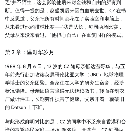
乏”并不陌生，这会影响他后来对金钱和自由的所有判
断。值得一提的是，赵盛凯后来因白血病去世。CZ 在书
中反思道，父亲把所有时间都花在了实验室和电脑上，
从未看过他的排球比赛——“我是队长，每周两场比赛，
父母从来没来看过。”他担心自己正在重复同样的模式。
第 2 章：温哥华岁月
1989 年 8 月 6 日，12 岁的 CZ 随母亲抵达温哥华，与五
年前先行赴加攻读英属哥伦比亚大学（UBC）地球物理
学博士的父亲团聚。全家住在大学的研究生宿舍，经济
状况骤降。母亲因语言障碍无法继续教书，转而在制衣
厂做计件工，长期劳作损害了健康。父亲开着一辆破旧
的 Datsun 上下班。
与此形成鲜明对比的是，CZ 的同学中不乏来自香港和台
湾的富裕移民家庭——他们穿名牌、开跑车。CZ 每周两