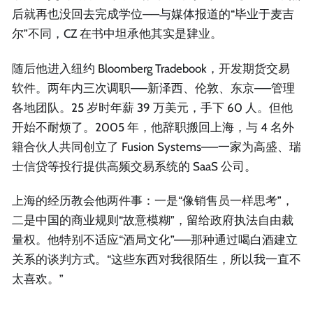
后就再也没回去完成学位——与媒体报道的“毕业于麦吉
尔”不同，CZ 在书中坦承他其实是肄业。
随后他进入纽约 Bloomberg Tradebook，开发期货交易
软件。两年内三次调职——新泽西、伦敦、东京——管理
各地团队。25 岁时年薪 39 万美元，手下 60 人。但他
开始不耐烦了。2005 年，他辞职搬回上海，与 4 名外
籍合伙人共同创立了 Fusion Systems——一家为高盛、瑞
士信贷等投行提供高频交易系统的 SaaS 公司。
上海的经历教会他两件事：一是“像销售员一样思考”，
二是中国的商业规则“故意模糊”，留给政府执法自由裁
量权。他特别不适应“酒局文化”——那种通过喝白酒建立
关系的谈判方式。“这些东西对我很陌生，所以我一直不
太喜欢。”