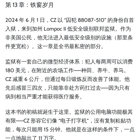
第 13 章：铁窗岁月
2024 年 6 月 1 日，CZ 以 “囚犯 88087-510” 的身份自首
入狱，来到加州 Lompoc II 低安全级别联邦监狱。作为
非美国公民，他无法进入最低安全级别的设施（那里条
件更宽松）。这一章是全书最私密的部分。
监狱有一套自己的微型经济体系：犯人每两周可以消费
180 美元，在附近的农场工作——种田、养牛、养马。
CZ 减重 6 公斤，但通过每日锻炼反而改善了体能。他
先后感冒三四次，只能靠非处方药扛过去——因为只有
病到相当严重才能获得医疗服务。
这本书的初稿就诞生于这里。监狱的公用电脑功能极其
有限——CZ 形容它们像 “电子打字机”，没有复制粘贴功
能，每次只能用 15 分钟。他就是在这样的条件下，一点
一点地敲出了 11 万字。