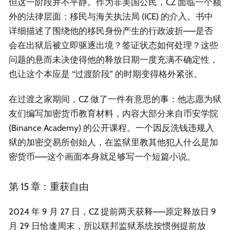
但这一阶段并不平静。作为非美国公民，CZ 面临一个额
外的法律层面：移民与海关执法局 (ICE) 的介入。书中
详细描述了围绕他的移民身份产生的行政波折——是否
会在出狱后被立即驱逐出境？签证状态如何处理？这些
问题的悬而未决使得他的释放日期一度充满不确定性，
也让这个本应是 “过渡阶段” 的时期变得格外紧张。
在过渡之家期间，CZ 做了一件有意思的事：他志愿为狱
友们编写加密货币教育材料，内容大部分来自币安学院
(Binance Academy) 的公开课程。一个因反洗钱违规入
狱的加密交易所创始人，在监狱里教其他犯人什么是加
密货币——这个画面本身就足够写一个短篇小说。
第 15 章：重获自由
2024 年 9 月 27 日，CZ 提前两天获释——原定释放日 9
月 29 日恰逢周末，所以联邦监狱系统按惯例提前放