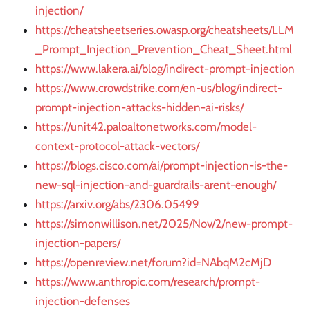
injection/
https://cheatsheetseries.owasp.org/cheatsheets/LLM
_Prompt_Injection_Prevention_Cheat_Sheet.html
https://www.lakera.ai/blog/indirect-prompt-injection
https://www.crowdstrike.com/en-us/blog/indirect-
prompt-injection-attacks-hidden-ai-risks/
https://unit42.paloaltonetworks.com/model-
context-protocol-attack-vectors/
https://blogs.cisco.com/ai/prompt-injection-is-the-
new-sql-injection-and-guardrails-arent-enough/
https://arxiv.org/abs/2306.05499
https://simonwillison.net/2025/Nov/2/new-prompt-
injection-papers/
https://openreview.net/forum?id=NAbqM2cMjD
https://www.anthropic.com/research/prompt-
injection-defenses