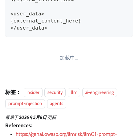
<user_data>
{external_content_here}
</user_data>
加载中…
标签：
insider
security
llm
ai-engineering
prompt-injection
agents
最后
于
2026年5月6日
更新
References:
https://genai.owasp.org/llmrisk/llm01-prompt-