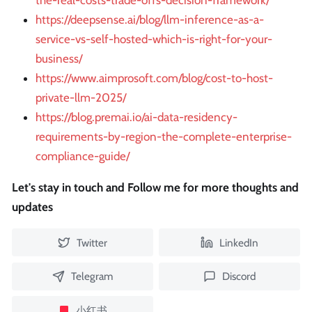
the-real-costs-trade-offs-decision-framework/
https://deepsense.ai/blog/llm-inference-as-a-
service-vs-self-hosted-which-is-right-for-your-
business/
https://www.aimprosoft.com/blog/cost-to-host-
private-llm-2025/
https://blog.premai.io/ai-data-residency-
requirements-by-region-the-complete-enterprise-
compliance-guide/
Let's stay in touch and Follow me for more thoughts and
updates
Twitter
LinkedIn
Telegram
Discord
小红书