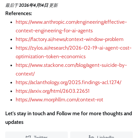
最后
于
2026年4月14日
更新
References:
https://www.anthropic.com/engineering/effective-
context-engineering-for-ai-agents
https://factory.ai/news/context-window-problem
https://zylos.ai/research/2026-02-19-ai-agent-cost-
optimization-token-economics
https://www.stackone.com/blog/agent-suicide-by-
context/
https://aclanthology.org/2025.findings-acl.1274/
https://arxiv.org/html/2603.22651
https://www.morphllm.com/context-rot
Let's stay in touch and Follow me for more thoughts and
updates
Twitter
LinkedIn