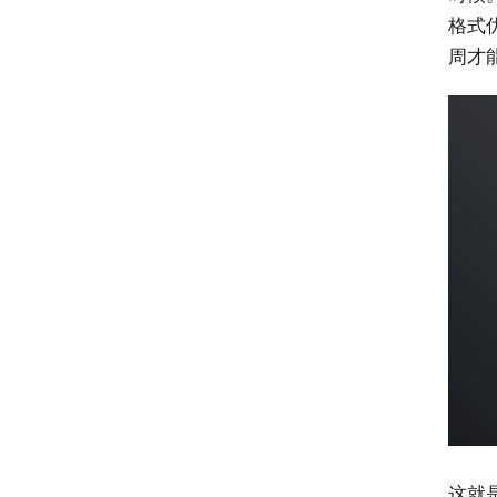
格式
周才
这就