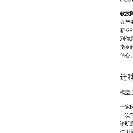
软故
会产
新 G
到你
指令
信心
迁
模型
一家医
一次
诊断
使用