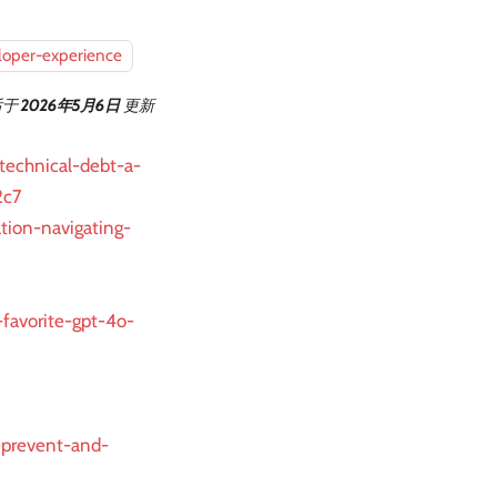
loper-experience
后
于
2026年5月6日
更新
technical-debt-a-
2c7
tion-navigating-
-favorite-gpt-4o-
-prevent-and-