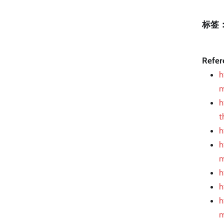
标签
Refer
h
m
h
t
h
h
m
h
h
h
m