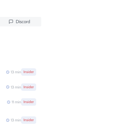
Discord
13
min
Insider
13
min
Insider
11
min
Insider
13
min
Insider