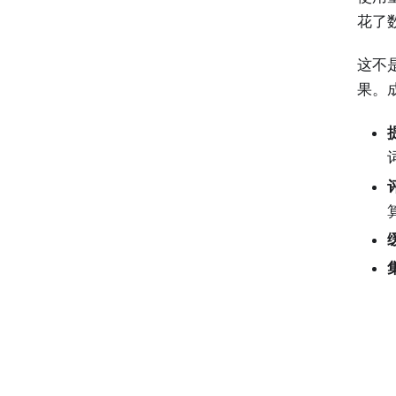
花了
这不
果。