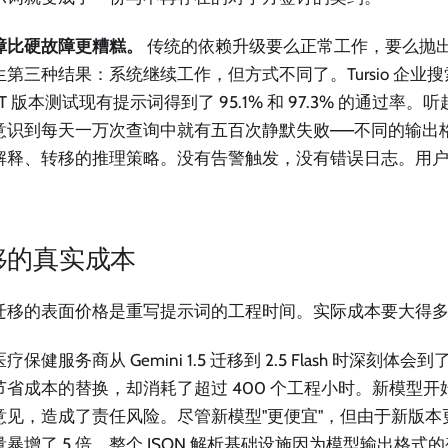
障比硬故障更糟糕。
传统的依赖升级要么正常工作，要么抛
生第三种结果：系统继续工作，但方式不同了。Tursio 企业
PT 版本测试现有提示词得到了 95.1% 和 97.3% 的通过率
意识到每天一万次查询中就有五百次静默失败——不同的输出
解释、转移的推理策略。没有告警触发，没有错误日志。用
。
移的真实成本
迁移的表面价格是重写提示词的工程时间。实际成本要大得
疗保健服务商从 Gemini 1.5 迁移到 2.5 Flash 时深刻
节省成本的替换，却消耗了超过 400 个工程小时。新模型
意见，造成了责任风险。尽管新模型"更便宜"，但由于新版本更加
量暴增了 5 倍。整个 JSON 解析基础设施因为模型输出格式