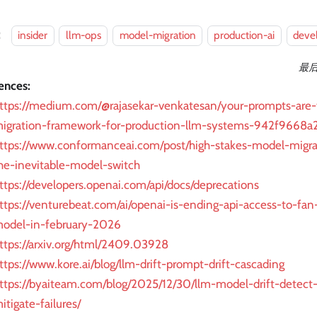
：
insider
llm-ops
model-migration
production-ai
deve
最
ences:
ttps://medium.com/@rajasekar-venkatesan/your-prompts-are-
igration-framework-for-production-llm-systems-942f9668a
ttps://www.conformanceai.com/post/high-stakes-model-migra
he-inevitable-model-switch
ttps://developers.openai.com/api/docs/deprecations
ttps://venturebeat.com/ai/openai-is-ending-api-access-to-fan
odel-in-february-2026
ttps://arxiv.org/html/2409.03928
ttps://www.kore.ai/blog/llm-drift-prompt-drift-cascading
ttps://byaiteam.com/blog/2025/12/30/llm-model-drift-detect
itigate-failures/