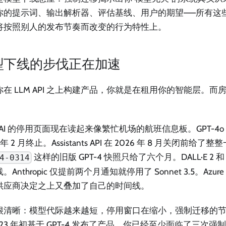
你的提示词、输出解析器、评估基线、用户的期望——所有这
将按照别人的发布节奏而改变的行为特性上。
型下线的步伐正在加速
你在 LLM API 之上构建产品，你就是在租用你的智能层。
。
nAI 的停用页面现在读起来像繁忙机场的航班信息板。GPT-4o 的
6 年 2 月终止。Assistants API 在 2026 年 8 月关闭前
这样的旧版 GPT-4 快照只给了六个月。DALL·E 2 和 3
4-0314
。Anthropic 仅提前两个月通知就停用了 Sonnet 3.5。Az
供应商决定之上又叠加了自己的时间线。
很清晰：模型代际越来越短，停用窗口在缩小，强制迁移的
023 年初基于 GPT-4 发布了产品，你已经至少面临了三次