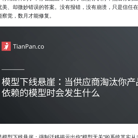
优美、却微妙错误的答案。没有报错，没有崩溃，只是信任
能察觉，数月才能修复。
是模型下线悬崖：强制迁移揭示出你"模型无关"的系统其实从