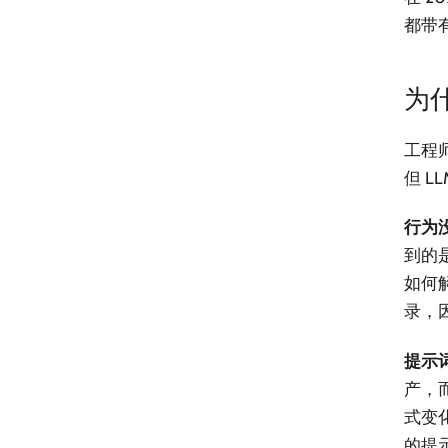
都带
为
工程
但 
行为
到的
如何
录，
提示
产，
式变
的提