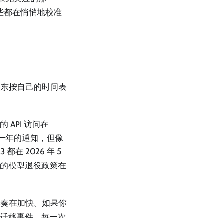
些都在悄悄地校准
而房东按自己的时间表
 API 访问在
给了整整一年的通知，但像
 都在 2026 年 5
ure 的模型退役政策在
节奏在加快。如果你
强制迁移事件。每一次