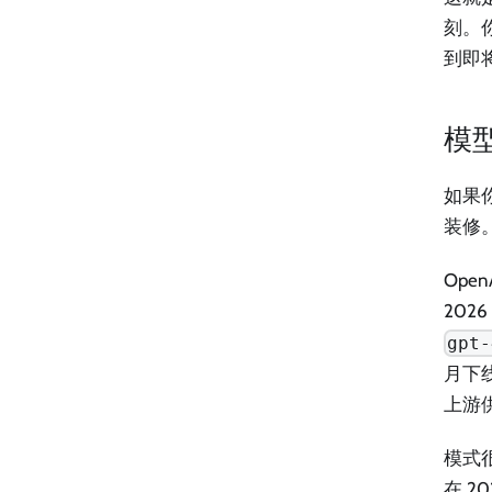
刻。
到即
模
如果
装修
Ope
202
gpt-
月下线
上游
模式
在 2