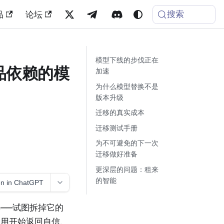
搜索
品
论坛
模型下线的步伐正在
品依赖的模
加速
为什么模型替换不是
版本升级
迁移的真实成本
迁移测试手册
为不可避免的下一次
迁移做好准备
更深层的问题：租来
的智能
n in ChatGPT
——试图拆掉它的
应用开始返回自信、