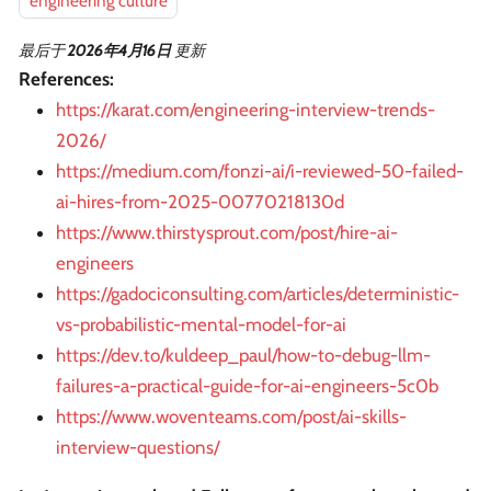
engineering culture
最后
于
2026年4月16日
更新
References:
https://karat.com/engineering-interview-trends-
2026/
https://medium.com/fonzi-ai/i-reviewed-50-failed-
ai-hires-from-2025-00770218130d
https://www.thirstysprout.com/post/hire-ai-
engineers
https://gadociconsulting.com/articles/deterministic-
vs-probabilistic-mental-model-for-ai
https://dev.to/kuldeep_paul/how-to-debug-llm-
failures-a-practical-guide-for-ai-engineers-5c0b
https://www.woventeams.com/post/ai-skills-
interview-questions/