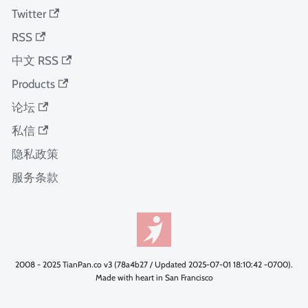
Twitter
RSS
中文 RSS
Products
论坛
私信
隐私政策
服务条款
2008 - 2025 TianPan.co v3 (78a4b27 / Updated 2025-07-01 18:10:42 -0700).
Made with heart in San Francisco