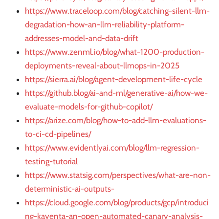
https://www.traceloop.com/blog/catching-silent-llm-
degradation-how-an-llm-reliability-platform-
addresses-model-and-data-drift
https://www.zenml.io/blog/what-1200-production-
deployments-reveal-about-llmops-in-2025
https://sierra.ai/blog/agent-development-life-cycle
https://github.blog/ai-and-ml/generative-ai/how-we-
evaluate-models-for-github-copilot/
https://arize.com/blog/how-to-add-llm-evaluations-
to-ci-cd-pipelines/
https://www.evidentlyai.com/blog/llm-regression-
testing-tutorial
https://www.statsig.com/perspectives/what-are-non-
deterministic-ai-outputs-
https://cloud.google.com/blog/products/gcp/introduci
ng-kayenta-an-open-automated-canary-analysis-