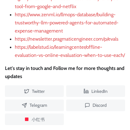
tool-from-google-and-netflix
https://www.zenml.io/llmops-database/building-
trustworthy-llm-powered-agents-for-automated-
expense-management
https://newsletter.pragmaticengineer.com/p/evals
https://labelstud.io/learningcenter/offline-
evaluation-vs-online-evaluation-when-to-use-each/
Let's stay in touch and Follow me for more thoughts and
updates
Twitter
LinkedIn
Telegram
Discord
小红书