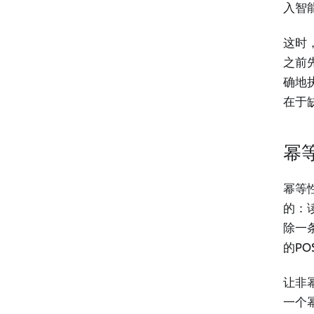
入智
这时
之前
确地
在于
幂
幂等
的：
除一
的P
让非
一个