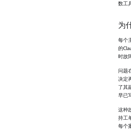
数工
为
每个主流
的C
时故
问题
决定
了其
早已
这种
持工
每个