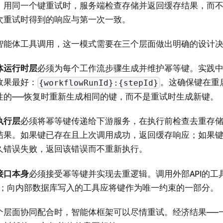
。用同一个键重试时，服务端检查存储并返回缓存结果，而
次重试时得到的响应与第一次一致。
智能体工具调用，这一模式需要在三个层面做出明确的设计
体运行时层
必须为每个工作流步骤生成并维护幂等键。实践
效果最好：
。这确保键在重
{workflowRunId}:{stepId}
性的——恢复时重新生成相同的键，而不是重试时生成新键。
执行层
必须将幂等键传递给下游服务，在执行前检查去重存储，
结果。如果键已存在且上次调用成功，返回缓存响应；如果
久错误失败，返回该错误而不重新执行。
接口本身
必须接受幂等键并实现去重逻辑。调用外部API的工
PI；向内部数据库写入的工具应将键作为唯一约束的一部分。
个层面协同配合时，智能体框架可以尽情重试。经济结果——