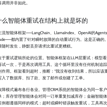
具调用并非如此。
什么智能体重试在结构上就是坏的
智能体框架——LangChain、LlamaIndex、OpenAI的Agents S
laude——都内置了针对瞬时故障的自动重试行为。这是正确
障随时发生，静默丢弃请求比重试更糟糕。
在于重试逻辑所处的位置。智能体框架在LLM层重试：模型
再试一次，于是再次调用工具。这个循环里没有任何机制追
副作用。框架看到超时，推断："我没有收到结果，所以应该重
写入了数据库、扣了款、发了邮件或创建了工单。
故障模式遍布各行各业。管理CRM系统的智能体会为同一客
单；库存管理智能体会对同一订单重复扣减库存；金融智能
案例都遵循同样的模式：超时或瞬时错误触发重试，工具再