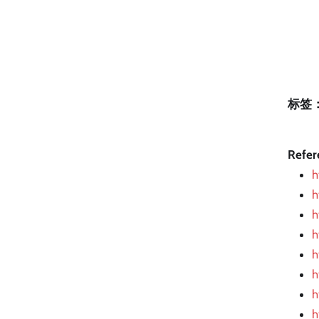
标签
Refer
h
h
h
h
h
h
h
h