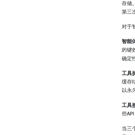
存储
第三
对于
智能
的键
确定
工具
缓存
以永
工具
些A
当三