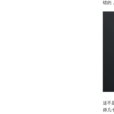
错的
这不
师几