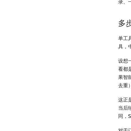
录、
多步
单工
具，
设想
看都
果智
去重
这正
当后
同，
对于