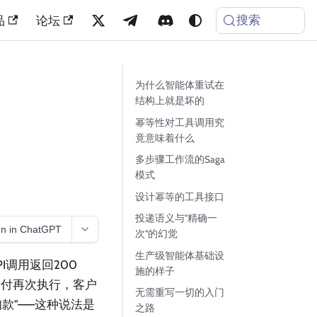
搜索
品
论坛
为什么智能体重试在
结构上就是坏的
幂等性对工具调用究
竟意味着什么
多步骤工作流的Saga
模式
设计幂等的工具接口
投递语义与"精确一
n in ChatGPT
次"的幻觉
生产级智能体基础设
调用返回200
施的样子
支付再次执行，客户
无需重写一切的入门
款"——这种说法是
之路