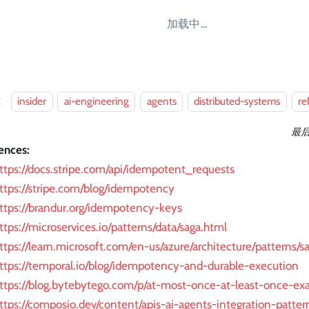
加载中…
：
insider
ai-engineering
agents
distributed-systems
re
最
ences:
ttps://docs.stripe.com/api/idempotent_requests
ttps://stripe.com/blog/idempotency
ttps://brandur.org/idempotency-keys
ttps://microservices.io/patterns/data/saga.html
ttps://learn.microsoft.com/en-us/azure/architecture/patterns/s
ttps://temporal.io/blog/idempotency-and-durable-execution
ttps://blog.bytebytego.com/p/at-most-once-at-least-once-exa
ttps://composio.dev/content/apis-ai-agents-integration-patter