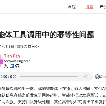
课程
博客
产
能体工具调用中的幂等性问题
年4月19日
·
阅读需 12 分钟
Tian Pan
Software Engineer
Ope
场景每次都如出一辙。你的智能体正在预订酒店房间，支付API
确认信息存储之前发生了网络超时。智能体框架发起重试，
了两次款。支持团队升级处理，某位高管说AI"幻觉出了重复扣