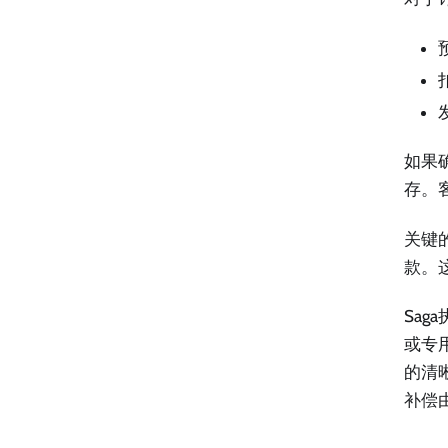
如果
存。
关键
款。
Sa
或专
的清
补偿