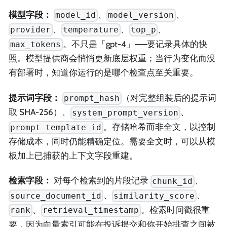
模型字段：
、
、
model_id
model_version
、
、
、
provider
temperature
top_p
。不只是「gpt-4」——要记录具体的快
max_tokens
照。模型提供商会悄悄更新底层权重；当行为变化而没
有部署时，知道你运行的是哪个检查点至关重要。
提示词字段：
（对完整组装后的提示词
prompt_hash
取 SHA-256）、
、
system_prompt_version
。存储哈希而非全文，以控制
prompt_template_id
存储成本，同时仍能精确定位。需要全文时，可以从模
板加上已捕获的上下文字段重建。
检索字段：
对每个检索到的片段记录
、
chunk_id
、
、
source_document_id
similarity_score
、
。检索时间戳很重
rank
retrieval_timestamp
要，因为向量索引可能在投诉提交和你开始排查之间被