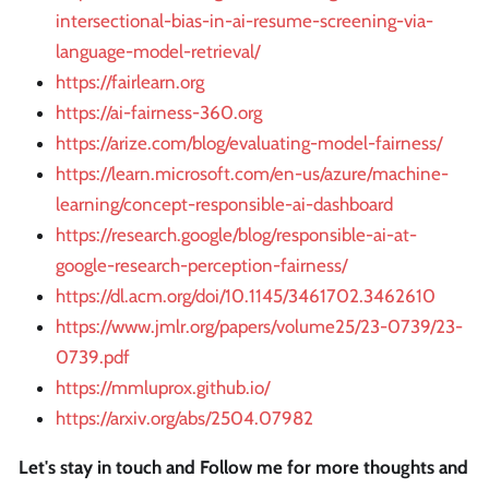
intersectional-bias-in-ai-resume-screening-via-
language-model-retrieval/
https://fairlearn.org
https://ai-fairness-360.org
https://arize.com/blog/evaluating-model-fairness/
https://learn.microsoft.com/en-us/azure/machine-
learning/concept-responsible-ai-dashboard
https://research.google/blog/responsible-ai-at-
google-research-perception-fairness/
https://dl.acm.org/doi/10.1145/3461702.3462610
https://www.jmlr.org/papers/volume25/23-0739/23-
0739.pdf
https://mmluprox.github.io/
https://arxiv.org/abs/2504.07982
Let's stay in touch and Follow me for more thoughts and