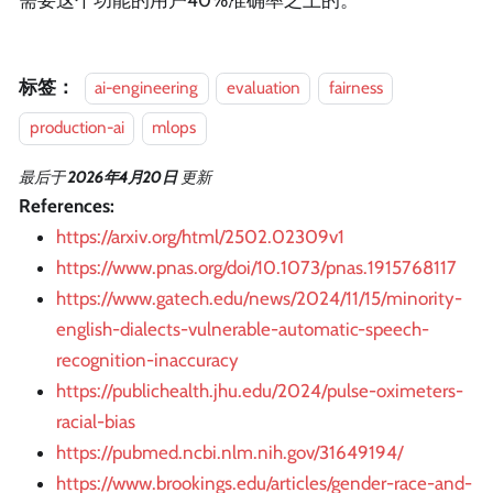
需要这个功能的用户40%准确率之上的。
标签：
ai-engineering
evaluation
fairness
production-ai
mlops
最后
于
2026年4月20日
更新
References:
https://arxiv.org/html/2502.02309v1
https://www.pnas.org/doi/10.1073/pnas.1915768117
https://www.gatech.edu/news/2024/11/15/minority-
english-dialects-vulnerable-automatic-speech-
recognition-inaccuracy
https://publichealth.jhu.edu/2024/pulse-oximeters-
racial-bias
https://pubmed.ncbi.nlm.nih.gov/31649194/
https://www.brookings.edu/articles/gender-race-and-