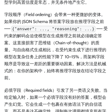
型学到高置信度是常态，并无条件地产生它。
字段顺序（Field ordering）会带来一种更微妙的变体。
如果你的 JSON Schema 将答案字段放在推理字段之前
——
—— 受
{"answer": ..., "reasoning": ...}
约束的解码会迫使模型在生成推理之前就必须确定答
案。这直接损害了思维链（Chain-of-thought）的质
量。与自由格式生成相比，在受约束生成下进行推理的
模型在复杂任务上的性能下降了 10–15%，而架构字段
顺序是导致这一差距的重要驱动因素。解决方法是机械
式的：在你的架构中，始终将推理字段放在结论字段之
前。
必填字段（Required fields）引发了另一类语义失败。当
给定输入时，如果一个必填字段没有好的答案，模型会
产生幻觉。它会生成一个包裹在有效语法下的自信谎
言，而不是表达不确定性。强制每次调用都填充所有字