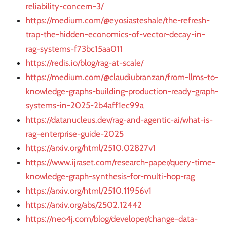
reliability-concern-3/
https://medium.com/@eyosiasteshale/the-refresh-
trap-the-hidden-economics-of-vector-decay-in-
rag-systems-f73bc15aa011
https://redis.io/blog/rag-at-scale/
https://medium.com/@claudiubranzan/from-llms-to-
knowledge-graphs-building-production-ready-graph-
systems-in-2025-2b4aff1ec99a
https://datanucleus.dev/rag-and-agentic-ai/what-is-
rag-enterprise-guide-2025
https://arxiv.org/html/2510.02827v1
https://www.ijraset.com/research-paper/query-time-
knowledge-graph-synthesis-for-multi-hop-rag
https://arxiv.org/html/2510.11956v1
https://arxiv.org/abs/2502.12442
https://neo4j.com/blog/developer/change-data-