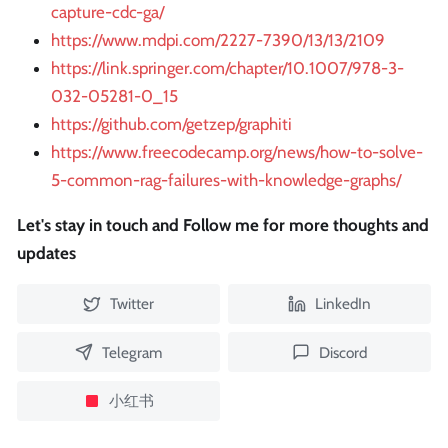
capture-cdc-ga/
https://www.mdpi.com/2227-7390/13/13/2109
https://link.springer.com/chapter/10.1007/978-3-
032-05281-0_15
https://github.com/getzep/graphiti
https://www.freecodecamp.org/news/how-to-solve-
5-common-rag-failures-with-knowledge-graphs/
Let's stay in touch and Follow me for more thoughts and
updates
Twitter
LinkedIn
Telegram
Discord
小红书