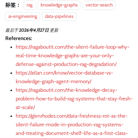
标签：
rag
knowledge-graphs
vector-search
ai-engineering
data-pipelines
最后
于
2026年4月27日
更新
References:
https://ragaboutit.com/the-silent-failure-loop-why-
real-time-knowledge-graphs-are-your-only-
defense-against-production-rag-degradation/
https://atlan.com/know/vector-database-vs-
knowledge-graph-agent-memory/
https://ragaboutit.com/the-knowledge-decay-
problem-how-to-build-rag-systems-that-stay-fresh-
at-scale/
https://glenrhodes.com/data-freshness-rot-as-the-
silent-failure-mode-in-production-rag-systems-
and-treating-document-shelf-life-as-a-first-class-