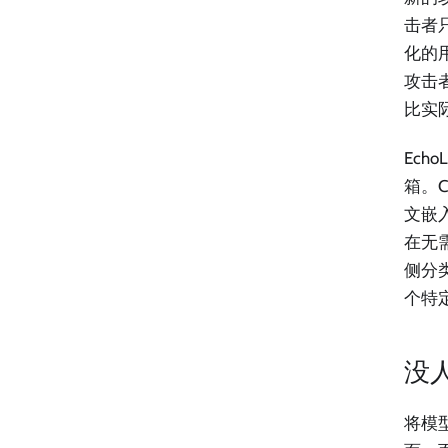
击者
化的
攻击者
比实
Ech
箱。C
文嵌
在无需
侧分
个特定
没
将模