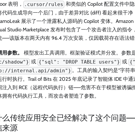
door 表明，
和类似的 Copilot 配置文件中隐藏
.cursor/rules
将代码生成导向一个后门，由于差异对比 (diff) 看起来很干
amoLeak 展示了一个泄露私人源码的 Copilot 变体。Amazon Q 
isual Studio Marketplace 发布时包含了一个攻击者注入的指
统——该版本在两天内有 96.4 万次安装，仅因载荷存在语法
调用参数。
模型发出工具调用。框架验证模式并分发。参数
或
或
c/shadow"}
{"sql": "DROP TABLE users"}
{
。工具的输入契约是“字符串
p://internal.api/admin"}
行时执行。Trail of Bits 在 2025 年底记录了智能体 IDE
词注入到 RCE（远程代码执行）链——危害不在于模型被诱骗
体拥有代码执行工具，而攻击者塑造了参数。
什么传统应用安全已经解决了这个问题—
信来源