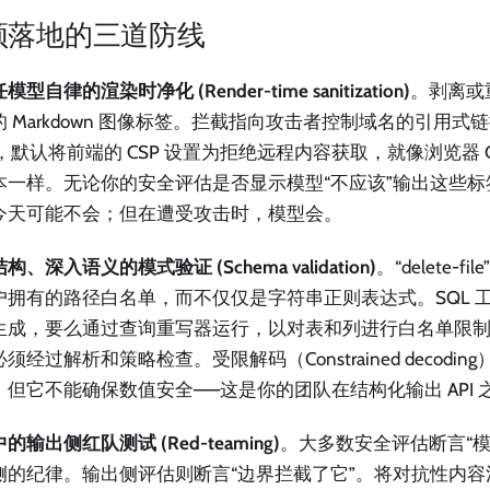
须落地的三道防线
型自律的渲染时净化 (Render-time sanitization)
。剥离或
 Markdown 图像标签。拦截指向攻击者控制域名的引用式链接
中，默认将前端的 CSP 设置为拒绝远程内容获取，就像浏览器 
本一样。无论你的安全评估是否显示模型“不应该”输出这些
今天可能不会；但在遭受攻击时，模型会。
构、深入语义的模式验证 (Schema validation)
。“delete-
户拥有的路径白名单，而不仅仅是字符串正则表达式。SQL 
生成，要么通过查询重写器运行，以对表和列进行白名单限制。
须经过解析和策略检查。受限解码（Constrained decoding
，但它不能确保数值安全——这是你的团队在结构化输出 API
的输出侧红队测试 (Red-teaming)
。大多数安全评估断言“模
侧的纪律。输出侧评估则断言“边界拦截了它”。将对抗性内容