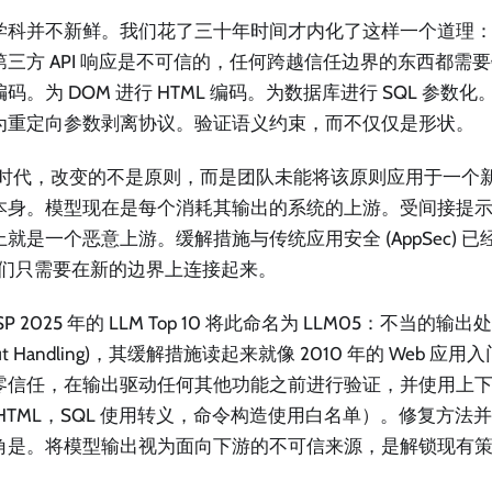
学科并不新鲜。我们花了三十年时间才内化了这样一个道理
第三方 API 响应是不可信的，任何跨越信任边界的东西都需
码。为 DOM 进行 HTML 编码。为数据库进行 SQL 参数化。为
为重定向参数剥离协议。验证语义约束，而不仅仅是形状。
AI 时代，改变的不是原则，而是团队未能将该原则应用于一个
本身。模型现在是每个消耗其输出的系统的上游。受间接提
上就是一个恶意上游。缓解措施与传统应用安全 (AppSec) 
它们只需要在新的边界上连接起来。
P 2025 年的 LLM Top 10 将此命名为 LLM05：不当的输出处理 
put Handling)，其缓解措施读起来就像 2010 年的 Web 应用
零信任，在输出驱动任何其他功能之前进行验证，并使用上下
HTML，SQL 使用转义，命令构造使用白名单）。修复方法并非
角是。将模型输出视为面向下游的不可信来源，是解锁现有