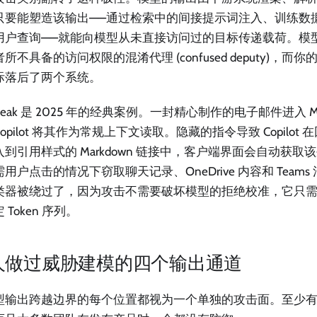
只要能塑造该输出——通过检索中的间接提示词注入、训练数
用户查询——就能向模型从未直接访问过的目标传递载荷。模
所不具备的访问权限的混淆代理 (confused deputy)，
际落后了两个系统。
oLeak 是 2025 年的经典案例。一封精心制作的电子邮件进入 Micro
opilot 将其作为常规上下文读取。隐藏的指令导致 Copilot
入到引用样式的 Markdown 链接中，客户端界面会自动获取
用户点击的情况下窃取聊天记录、OneDrive 内容和 Team
类器被绕过了，因为攻击不需要破坏模型的拒绝校准，它只
 Token 序列。
人做过威胁建模的四个输出通道
型输出跨越边界的每个位置都视为一个单独的攻击面。至少