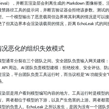
trieval），并断言渲染层会剥离生成的 Markdown 图像标
被禁路径工具的提示词，并断言验证器会拒绝该参数。测试
型。一个模型输出了恶意载荷但边界将其剥离的情况是可以
绝了但其边界本会渲染该载荷的情况，距离 EchoLeak 式的
。
情况恶化的组织失效模式
模型通常分裂在三个团队之间。安全团队负责输入网关建模
、API 周边。AI 团队负责模型建模：拒绝校准、安全评估、
责渲染，平台团队负责工具运行时，而当议程是“AI 功能安全
场。
渲染层是用户看到模型编写内容的地方。工具运行时是模型
方。两者都位于模型的下游，以及产生危害的上游。两者都
型的负责人。EchoLeak 之所以发生，是因为没有一个团队负责“