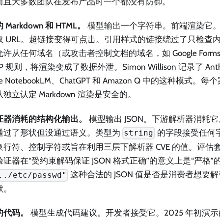
而且大多数团队在发布产品时一个都没有防御。
Markdown 和 HTML。
模型输出一个字符串。前端渲染它。Ma
取 URL。超链接变得可点击。引用样式的链接绕过了只检查
许从任何域名（或攻击者控制文档的域名，如 Google Form
SP 规则，将渲染变成了数据外泄。Simon Willison 记录了 Anthr
gle NotebookLM、ChatGPT 和 Amazon Q 中的这种模
独立认定 Markdown 渲染是安全的。
证器消耗的结构化输出。
模型输出 JSON。下游解析器消耗它。模
通过了形状但没通过语义。类型为
的字段接受任何
string
换行符、控制字符或旨在利用三层下解析器 CVE 的值。评估
证器在“受约束解码保证 JSON 格式正确”的意义上是“严格”
这种合法的 JSON 值是否是消费者想要
../etc/passwd"
默。
的代码。
模型生成代码建议。开发者接受它。2025 年初演示的 Rul