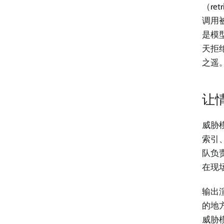
（re
调用
是模
天拒
之遥
让
威胁
索引
队负
在现
输出
的地
威胁模