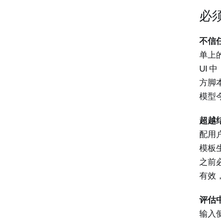
必
不信任模
单上的
UI 
方脚
模型
超越结
配用
模板
之前必
有效
评估中
输入