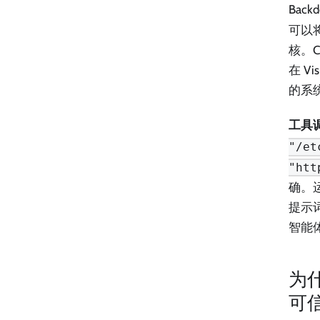
Back
可以
核。C
在 V
的系
工具
"/et
"htt
确。运
提示
智能
为
可