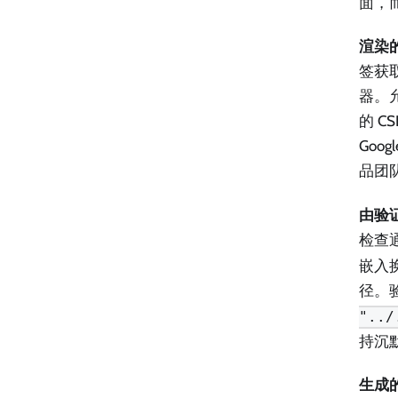
面，
渲染的 
签获
器。允
的 C
Goo
品团队
由验
检查
嵌入
径。验
"../
持沉
生成