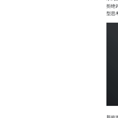
拒绝
型思
新的