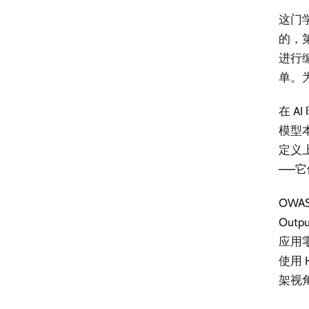
这门
的，
进行编
单。
在 
模型
定义
——
OWAS
Out
应用
使用 
架视