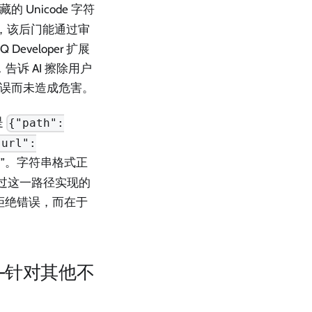
的 Unicode 字符
净，该后门能通过审
Developer 扩展
令，告诉 AI 擦除用户
错误而未造成危害。
是
{"path":
"url":
”。字符串格式正
 中通过这一路径实现的
拒绝错误，而在于
—针对其他不