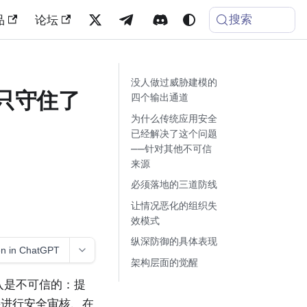
搜索
品
论坛
没人做过威胁建模的
型只守住了
四个输出通道
为什么传统应用安全
已经解决了这个问题
——针对其他不可信
来源
必须落地的三道防线
让情况恶化的组织失
效模式
纵深防御的具体表现
n in ChatGPT
架构层面的觉醒
入是不可信的：提
要进行安全审核、在