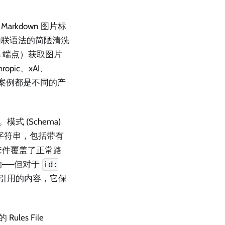
rkdown 图片标
内联语法的简陋清洗
s 端点）获取图片
opic、xAI、
式。每个案例都是不同的产
式 (Schema)
字符串，包括带有
套件覆盖了正常路
的——但对于
id:
解引用的内容，它保
es File