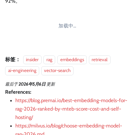
92%。
加载中…
标签：
insider
rag
embeddings
retrieval
ai-engineering
vector-search
最后
于
2026年5月6日
更新
References:
https://blog.premai.io/best-embedding-models-for-
rag-2026-ranked-by-mteb-score-cost-and-self-
hosting/
https://milvus.io/blog/choose-embedding-model-
rag-2026.md