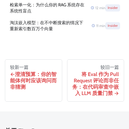
检索单一化：为什么你的 RAG 系统存在
12
min
Insider
系统性盲点
淘汰嵌入模型：在不中断搜索的情况下
11
min
Insider
重新索引数百万个向量
较新一篇
较旧一篇
澄清预算：你的智
将 Eval 作为 Pull
能体何时应该询问而
Request 评论而非任
非猜测
务：在代码审查中嵌
入 LLM 质量门禁