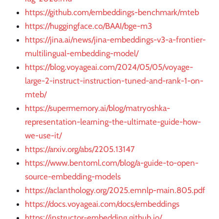
https://github.com/embeddings-benchmark/mteb
https://huggingface.co/BAAI/bge-m3
https://jina.ai/news/jina-embeddings-v3-a-frontier-
multilingual-embedding-model/
https://blog.voyageai.com/2024/05/05/voyage-
large-2-instruct-instruction-tuned-and-rank-1-on-
mteb/
https://supermemory.ai/blog/matryoshka-
representation-learning-the-ultimate-guide-how-
we-use-it/
https://arxiv.org/abs/2205.13147
https://www.bentoml.com/blog/a-guide-to-open-
source-embedding-models
https://aclanthology.org/2025.emnlp-main.805.pdf
https://docs.voyageai.com/docs/embeddings
https://instructor-embedding.github.io/