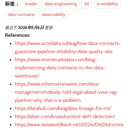
标签：
insider
data-engineering
etl
ai-reliability
data-contracts
observability
最后
于
2026年5月6日
更新
References:
https://www.acceldata.io/blog/how-data-contracts-
guarantee-pipeline-reliability-data-quality-slas
https://www.montecarlodata.com/blog-
implementing-data-contracts-in-the-data-
warehouse/
https://www.informationweek.com/data-
management/nobody-told-legal-about-your-rag-
pipeline-why-that-s-a-problem
https://datahub.com/blog/data-lineage-for-ml/
https://atlan.com/know/context-drift-detection/
https://www.dataworldbank.net/2026/04/26/contex