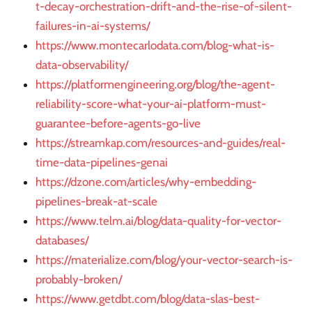
t-decay-orchestration-drift-and-the-rise-of-silent-
failures-in-ai-systems/
https://www.montecarlodata.com/blog-what-is-
data-observability/
https://platformengineering.org/blog/the-agent-
reliability-score-what-your-ai-platform-must-
guarantee-before-agents-go-live
https://streamkap.com/resources-and-guides/real-
time-data-pipelines-genai
https://dzone.com/articles/why-embedding-
pipelines-break-at-scale
https://www.telm.ai/blog/data-quality-for-vector-
databases/
https://materialize.com/blog/your-vector-search-is-
probably-broken/
https://www.getdbt.com/blog/data-slas-best-