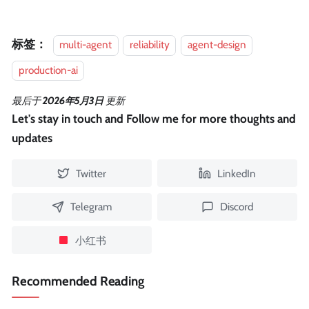
标签：
multi-agent
reliability
agent-design
production-ai
最后
于
2026年5月3日
更新
Let's stay in touch and Follow me for more thoughts and
updates
Twitter
LinkedIn
Telegram
Discord
小红书
Recommended Reading