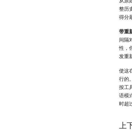
从原
整历
得分
带重
间隔对
性，
发重
使这
行的
按工
语模
时超
上