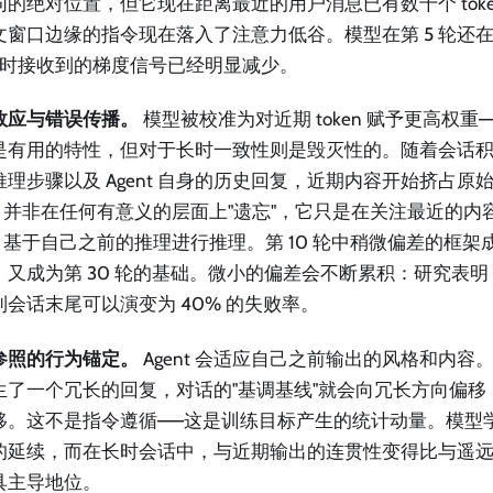
同的绝对位置，但它现在距离最近的用户消息已有数千个 toke
文窗口边缘的指令现在落入了注意力低谷。模型在第 5 轮还
 轮时接收到的梯度信号已经明显减少。
效应与错误传播。
模型被校准为对近期 token 赋予更高权重
是有用的特性，但对于长时一致性则是毁灭性的。随着会话
推理步骤以及 Agent 自身的历史回复，近期内容开始挤占原
ent 并非在任何有意义的层面上"遗忘"，它只是在关注最近的
nt 基于自己之前的推理进行推理。第 10 轮中稍微偏差的框架成
，又成为第 30 轮的基础。微小的偏差会不断累积：研究表明，
到会话末尾可以演变为 40% 的失败率。
参照的行为锚定。
Agent 会适应自己之前输出的风格和内容。如果 
生了一个冗长的回复，对话的"基调基线"就会向冗长方向偏移
移。这不是指令遵循——这是训练目标产生的统计动量。模型
的延续，而在长时会话中，与近期输出的连贯性变得比与遥
具主导地位。