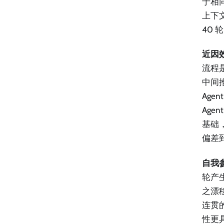
于相
上下
40
近因
流程
中间
Ag
Age
基础
偏差
自我
轮产
之漂
连贯
性更