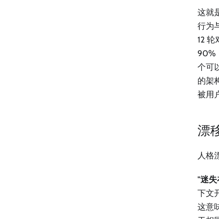
这就是
行为
12 
90%
个可
的架
被用
漂
人格
"迷
下文
这意