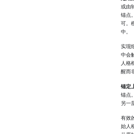
或由
锚点
可。模
中。
实现
中会
人格
醒而
锚定
锚点
另一
有效
始人