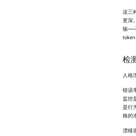
这三
更深
输—
tok
检
人格
错误
监控
是行
格的
漂移