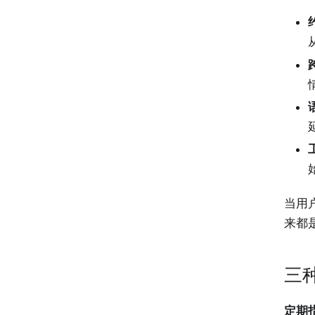
当用
来都
三
定期