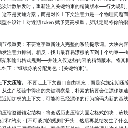
轮次计数触发时，重新注入关键约束的精简版本——行为规则
。这不是变通方案，而是对长上下文注意力是一个物理问题
型在设计上对近期 token 赋予更高权重，所以定期将你的指令
细节很重要：不要逐字重新注入完整的系统提示词。大块内
触发注意力抑制。相反，找出最容易漂移的五到十个约束——
框架和输出格式规则——并注入仅这些内容的精简版本。将其
非纠正："继续你的分配角色：[关键约束]"。
上下文压缩。
不要让上下文窗口自由填充，而是实施定期压
。从生产经验中得出的关键洞察是，朴素的摘要会使漂移加速
层近期加权的上下文，可能将已经漂移的行为编码为新的基
的压缩遵循锚定结构：将会话历史压缩为固定格式的块，该块始
格]"和"约束：[不可谈判的规则]"开头，然后再总结发生了什