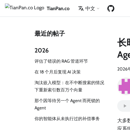
TianPan.co
中文
最近的帖子
长
2026
A
评估了错误的 RAG 管道环节
2026
在 18 个月后复现 AI 决策
淘汰嵌入模型：在不中断搜索的情况
下重新索引数百万个向量
那个因等待另一个 Agent 而死锁的
Agent
你的智能体从未执行过的补偿事务
大多数
应系