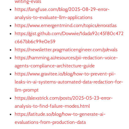
writing-evals
https://langfuse.com/blog/2025-08-29-error-
analysis-to-evaluate-llm-applications
https://www.emergentmind.com/topics/erroratlas
https://gist.github.com/Dowwie/1dada92c45f80c472
c667bb6c99e0e59
https://newsletter.pragmaticengineer.com/p/evals
https://hamming.ai/resources/pii-redaction-voice-
agents-compliance-architecture-guide
https://www.gravitee.io/blog/how-to-prevent-pii-
leaks-in-ai-systems-automated-data-redaction-for-
llm-prompt
https://alexstrick.com/posts/2025-05-23-error-
analysis-to-find-failure-modes.html
https://latitude.so/blog/how-to-generate-ai-
evaluations-from-production-data