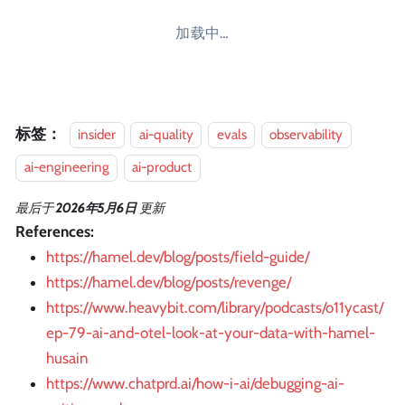
加载中…
标签：
insider
ai-quality
evals
observability
ai-engineering
ai-product
最后
于
2026年5月6日
更新
References:
https://hamel.dev/blog/posts/field-guide/
https://hamel.dev/blog/posts/revenge/
https://www.heavybit.com/library/podcasts/o11ycast/
ep-79-ai-and-otel-look-at-your-data-with-hamel-
husain
https://www.chatprd.ai/how-i-ai/debugging-ai-