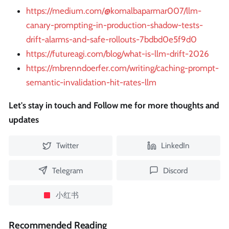
https://medium.com/@komalbaparmar007/llm-
canary-prompting-in-production-shadow-tests-
drift-alarms-and-safe-rollouts-7bdbd0e5f9d0
https://futureagi.com/blog/what-is-llm-drift-2026
https://mbrenndoerfer.com/writing/caching-prompt-
semantic-invalidation-hit-rates-llm
Let's stay in touch and Follow me for more thoughts and
updates
Twitter
LinkedIn
Telegram
Discord
小红书
Recommended Reading